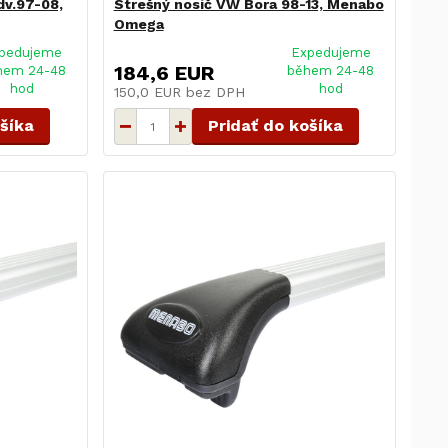
dv.97-08,
Strešný nosič VW Bora 98-13, Menabo
Omega
pedujeme
Expedujeme
184,6 EUR
hem 24-48
během 24-48
hod
hod
150,0 EUR
bez DPH
ošíka
Pridať do košíka