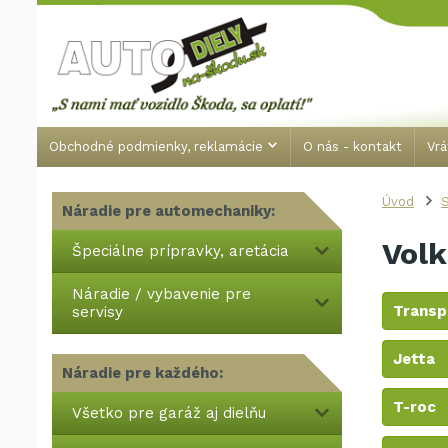
Obchodné podmienky, reklamácie
O nás - kontakt
Vrá
Úvod
S
Náradie pre automechaniky:
Vol
Špeciálne prípravky, aretácia
Náradie / vybavenie pre
Transp
servisy
Jetta
Náradie pre každého:
T-roc
Všetko pre garáž aj dielňu