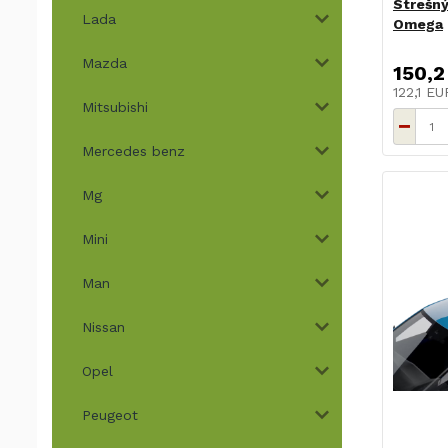
Strešný
Lada
Omega
Mazda
150,2
122,1 E
Mitsubishi
Mercedes benz
Mg
Mini
Man
Nissan
Opel
Peugeot