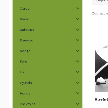
Najnov
Citroen
Zobrazuje
Dacia
Daihatsu
Daewoo
Dodge
Ford
Fiat
Hyundai
Honda
Strešný
Chevrolet