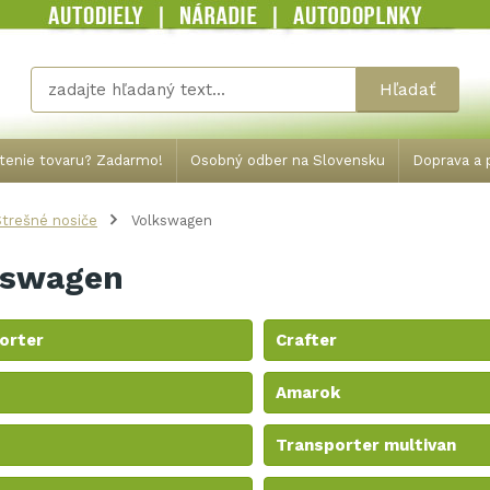
Hľadať
tenie tovaru? Zadarmo!
Osobný odber na Slovensku
Doprava a p
trešné nosiče
Volkswagen
kswagen
orter
Crafter
Amarok
Transporter multivan