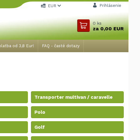
Prihlásenie
EUR
0
ks
za
0,00 EUR
latba od 3,8 Eur!
FAQ - časté dotazy
Transporter multivan / caravelle
Polo
Golf