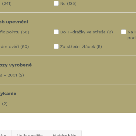
o
(241)
Ne
(135)
ob upevnění
fix pointu
(58)
Do T-drážky ve střeše
(8)
Na 
pod
rám dvěří
(60)
Za střešní žlábek
(5)
ozy vyrobené
8 - 2001
(2)
ykanie
o
(2)