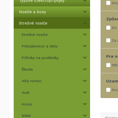
Typové Elektroprípojky
An
Nosiče a boxy
Způs
Strešné nosiče
Do 
Strešné nosiče
Za 
Príslušenstvo a diely
Pre v
Príčníky na podélníky
198
Škoda
Uzam
Alfa romeo
Án
Audi
Acura
BMW