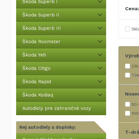
Škoda Superb I
Cena
Škoda Superb II
Škoda Superb III
Sk
Škoda Roomster
Škoda Yeti
Výro
CR
Škoda Citigo
TH
Škoda Rapid
Nosno
Škoda Kodiaq
50
Autodiely pre zahraničné vozy
100
Nej autodiely a doplnky:
T-dr