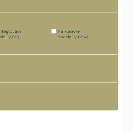
integrované
Na klasické
élníky
(21)
podélníky
(224)