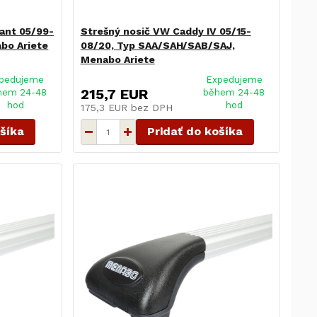
iant 05/99-
Strešný nosič VW Caddy IV 05/15-
abo Ariete
08/20, Typ SAA/SAH/SAB/SAJ,
Menabo Ariete
pedujeme
Expedujeme
215,7 EUR
hem 24-48
během 24-48
hod
hod
175,3 EUR
bez DPH
ošíka
Pridať do košíka