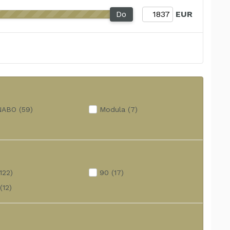
Do
EUR
NABO
(59)
Modula
(7)
(122)
90
(17)
(12)