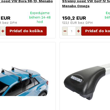
 nosič VW Bora 98-13, Menabo
Strešný nosič VW Golf IV 5
Menabo Omega
Expedujeme
Ex
 EUR
150,2 EUR
během 24-48
bě
hod
UR
bez DPH
122,1 EUR
bez DPH
Pridať do košíka
Pridať do k