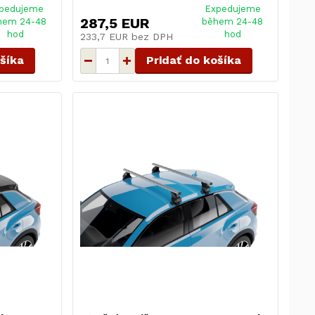
pedujeme
Expedujeme
287,5 EUR
hem 24-48
během 24-48
hod
hod
233,7 EUR
bez DPH
ošíka
Pridať do košíka