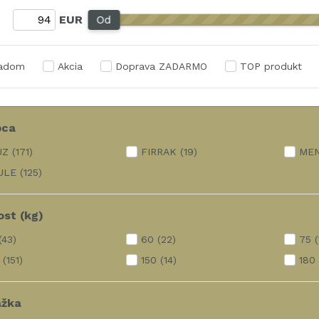
:
EUR
Od
ladom
Akcia
Doprava ZADARMO
TOP produkt
bca
UZ
(171)
FIRRAK
(19)
ME
ULE
(125)
st (kg)
(43)
60
(22)
75
(151)
150
(14)
180
ážka