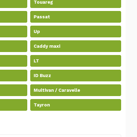
Touareg
Passat
Up
Caddy maxi
LT
ID Buzz
Multivan / Caravelle
Tayron