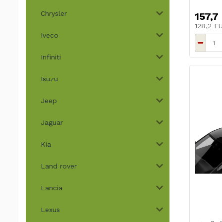
Chrysler
157,7
128,2 
Iveco
Infiniti
Isuzu
Jeep
Jaguar
Kia
Land rover
Lancia
Lexus