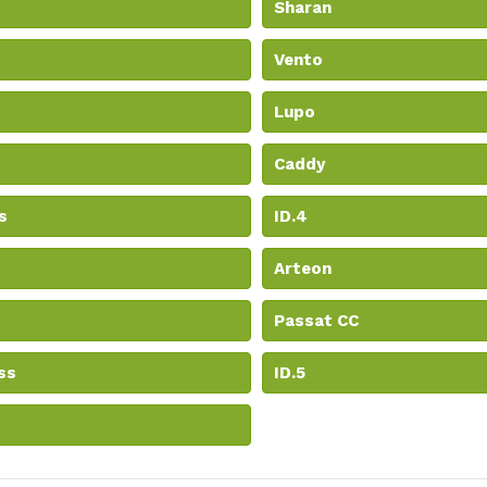
Sharan
Vento
Lupo
Caddy
s
ID.4
Arteon
Passat CC
ss
ID.5