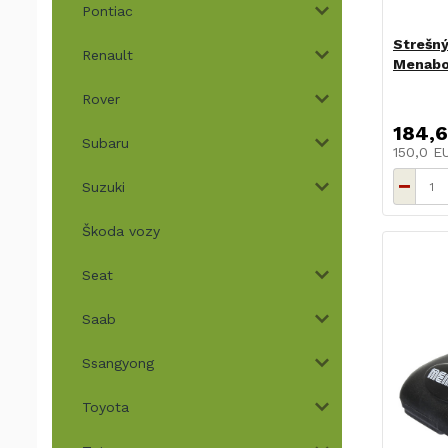
Pontiac
Strešný
Renault
Menab
Rover
184,
Subaru
150,0 
Suzuki
Škoda vozy
Seat
Saab
Ssangyong
Toyota