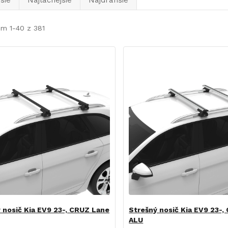
šie
Najlacnejšie
Najdrahšie
m 1-40 z 381
 nosič Kia EV9 23-, CRUZ Lane
Strešný nosič Kia EV9 23-,
ALU