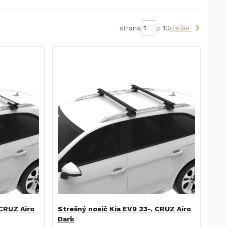
strana
z 10
ďalšie
 CRUZ Airo
Strešný nosič Kia EV9 23-, CRUZ Airo
Dark