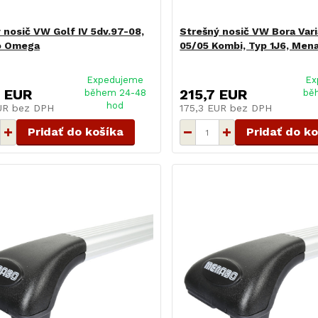
 nosič VW Golf IV 5dv.97-08,
Strešný nosič VW Bora Var
o Omega
05/05 Kombi, Typ 1J6, Men
Expedujeme
Ex
6 EUR
215,7 EUR
během 24-48
bě
hod
EUR
bez DPH
175,3 EUR
bez DPH
Pridať do košíka
Pridať do k