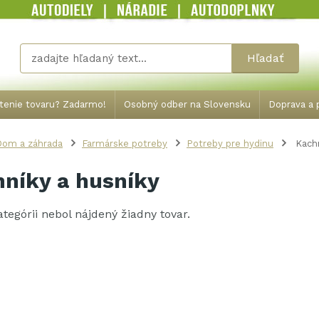
Hľadať
tenie tovaru? Zadarmo!
Osobný odber na Slovensku
Doprava a p
Dom a záhrada
Farmárske potreby
Potreby pre hydinu
Kachn
níky a husníky
kategórii nebol nájdený žiadny tovar.