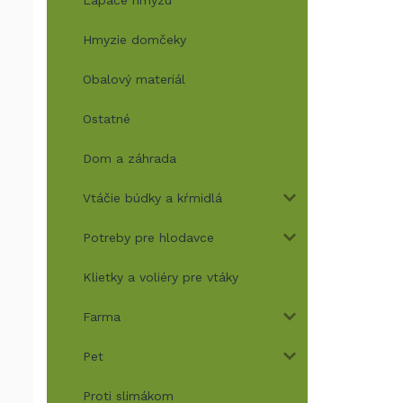
Lapače hmyzu
Hmyzie domčeky
Obalový materiál
Ostatné
Dom a záhrada
Vtáčie búdky a kŕmidlá
Potreby pre hlodavce
Klietky a voliéry pre vtáky
Farma
Pet
Proti slimákom