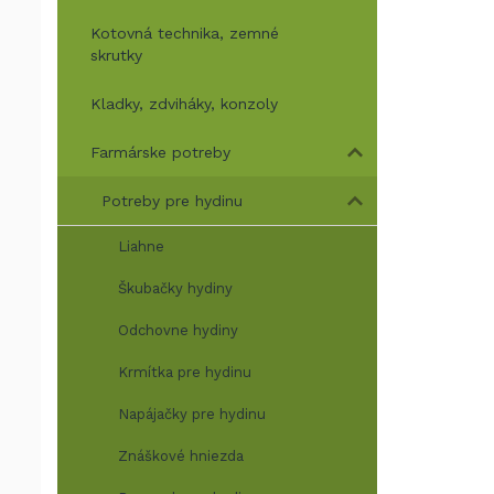
Kotovná technika, zemné
skrutky
Kladky, zdviháky, konzoly
Farmárske potreby
Potreby pre hydinu
Liahne
Škubačky hydiny
Odchovne hydiny
Krmítka pre hydinu
Napájačky pre hydinu
Znáškové hniezda