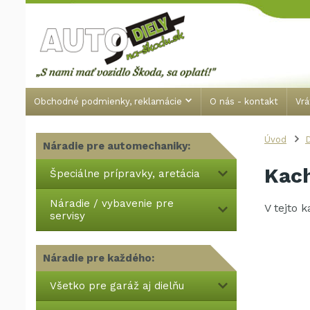
Obchodné podmienky, reklamácie
O nás - kontakt
Vrá
Úvod
Náradie pre automechaniky:
Kach
Špeciálne prípravky, aretácia
Náradie / vybavenie pre
V tejto 
servisy
Náradie pre každého:
Všetko pre garáž aj dielňu