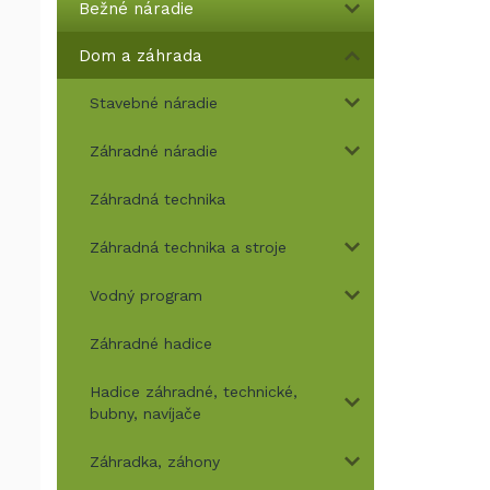
Bežné náradie
Dom a záhrada
Stavebné náradie
Záhradné náradie
Záhradná technika
Záhradná technika a stroje
Vodný program
Záhradné hadice
Hadice záhradné, technické,
bubny, navíjače
Záhradka, záhony