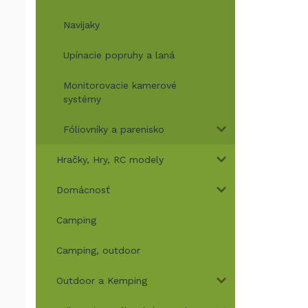
Navijaky
Upínacie popruhy a laná
Monitorovacie kamerové
systémy
Fóliovníky a parenisko
Hračky, Hry, RC modely
Domácnosť
Camping
Camping, outdoor
Outdoor a Kemping