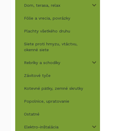
Dom, terasa, relax
Fólie a vrecia, povrázky
Plachty všetkého druhu
Siete proti hmyzu, vtáctvu,
okenné siete
Rebríky a schodíky
Závitové tyče
Kotevné pätky, zemné skrutky
Popolnice, upratovanie
Ostatné
Elektro-inštalácia