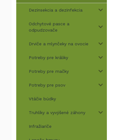
Dezinsekcia a dezinfekcia
Odchytové pasce a
odpudzovače
Drviče a mlynčeky na ovocie
Potreby pre králiky
Potreby pre mačky
Potreby pre psov
Vtáčie búdky
Truhlíky a vyvýšené záhony
Infražiariče