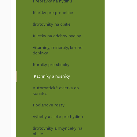
Prepravky na hydinu
Klietky pre prepelice
Šrotovníky na obilie
Klietky na odchov hydiny
Vitamíny, minerály, kŕmne
doplnky
Kurníky pre sliepky
Kachníky a husníky
Automatické dvierka do
kurníka
Podlahové rošty
Výbehy a siete pre hydinu
Šrotovníky a mlynčeky na
obilie