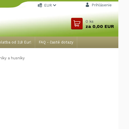
Prihlásenie
EUR
0
ks
za
0,00 EUR
latba od 3,8 Eur!
FAQ - časté dotazy
íky a husníky