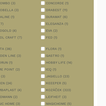
LOMBO
(3)
CONCORDE
(1)
OBELLA
(3)
DRABEST
(11)
ALINE
(1)
DURAMAT
(6)
(7)
ELEGANZA
(1)
ROGOLD
(4)
EVA
(2)
OL CRAFT
(7)
FED
(1)
TA
(38)
FLORA
(1)
DEN LINE
(3)
GASTRO
(1)
DRUN
(1)
HOBBY LIFE
(14)
E POINT
(2)
ICQ
(1)
(3)
JAGIELLO
(23)
DEN
(24)
KEEEPER
(5)
MBAPLAST
(4)
KOZÁČEK
(323)
NDMANN
(2)
LEIFHEIT
(3)
IC HOME
(3)
MAGICHOME
(5)