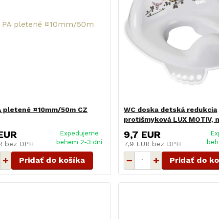
A pletené ¤10mm/50m CZ
WC doska detská redukcia
protišmyková LUX MOTIV, m
 EUR
9,7 EUR
Expedujeme
Ex
behem 2-3 dní
beh
UR
bez DPH
7,9 EUR
bez DPH
Pridať do košíka
Pridať do k