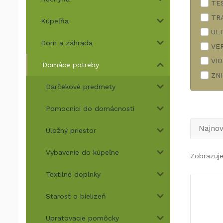
TE
TR
Kúpeľňa
UL
Dom a záhrada
VE
VI
Domáce potreby
ZN
Darčekové predmety
Pomocníci do domácnosti
Najnov
Úložný priestor
Vybavenie do kúpeľne
Zobrazuj
Textilné doplnky
Starosť o bielizeň
Upratovacie pomôcky