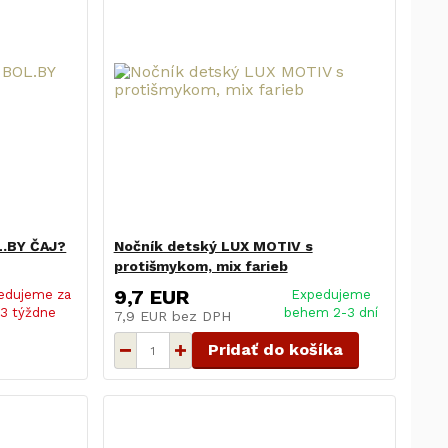
OL.BY ČAJ?
Nočník detský LUX MOTIV s
protišmykom, mix farieb
9,7 EUR
edujeme za
Expedujeme
-3 týždne
behem 2-3 dní
7,9 EUR
bez DPH
Pridať do košíka