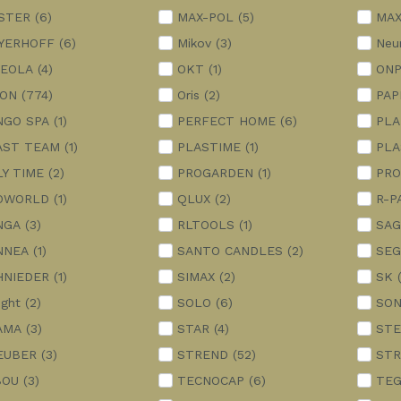
STER
(6)
MAX-POL
(5)
MAX
YERHOFF
(6)
Mikov
(3)
Neu
TEOLA
(4)
OKT
(1)
ONP
ION
(774)
Oris
(2)
PAP
NGO SPA
(1)
PERFECT HOME
(6)
PLA
AST TEAM
(1)
PLASTIME
(1)
PLA
LY TIME
(2)
PROGARDEN
(1)
PRO
OWORLD
(1)
QLUX
(2)
R-P
NGA
(3)
RLTOOLS
(1)
SAG
NNEA
(1)
SANTO CANDLES
(2)
SEG
HNIEDER
(1)
SIMAX
(2)
SK
ight
(2)
SOLO
(6)
SON
AMA
(3)
STAR
(4)
STE
EUBER
(3)
STREND
(52)
STR
BOU
(3)
TECNOCAP
(6)
TEG