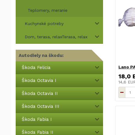
Teplomery, meranie
Kuchynské potreby
Dom, terasa, relaxTerasa, relax
Autodiely na škodu:
Lano P
Škoda Felicia
18,0 
Škoda Octavia I
14,6 E
Škoda Octavia II
Škoda Octavia III
Škoda Fabia I
Škoda Fabia II