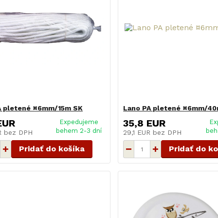
A pletené ¤6mm/15m SK
Lano PA pletené ¤6mm/4
EUR
35,8 EUR
Expedujeme
Ex
behem 2-3 dní
beh
UR
bez DPH
29,1 EUR
bez DPH
Pridať do košíka
Pridať do k