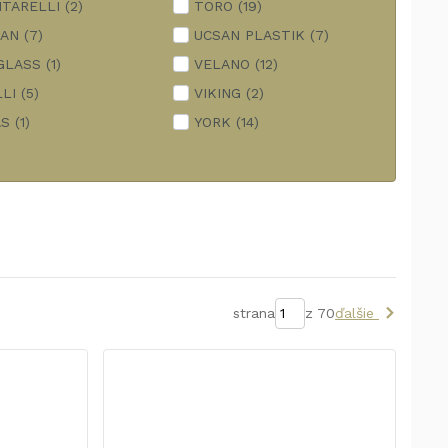
TARELLI
(2)
TORO
(19)
RAN
(7)
UCSAN PLASTIK
(7)
GLASS
(1)
VELANO
(12)
LLI
(5)
VIKING
(2)
AS
(1)
YORK
(14)
strana
z 70
ďalšie