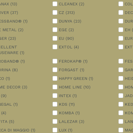
ANAX
(13)
CLEANEX
(2)
CO
RVER
(37)
CZ
(313)
DEC
ESSBAND®
(1)
DUNYA
(23)
DUR
E METAL
(2)
EGE
(2)
EH
GER
(23)
EU
(90)
EU
CELLENT
EXTOL
(4)
EXT
USEWARE
(1)
ROBAND®
(1)
FEROKAP®
(1)
FES
ORINA
(8)
FORGAST
(1)
GAR
CO
(1)
HAPPY GREEN
(1)
HEI
ME DECOR
(3)
HOME LINE
(10)
HOM
(9)
INTEX
(1)
JAD
NEGAL
(1)
KDS
(11)
KE
(4)
KOMBA
(1)
KO
FITA
(5)
LALEZAR
(3)
LA
CCA DI MAGGIO
(1)
LUX
(1)
MAG