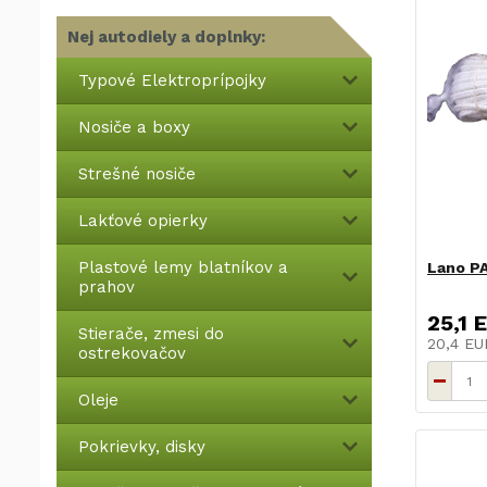
Nej autodiely a doplnky:
Typové Elektroprípojky
Nosiče a boxy
Strešné nosiče
Lakťové opierky
Plastové lemy blatníkov a
Lano P
prahov
25,1 
Stierače, zmesi do
20,4 E
ostrekovačov
Oleje
Pokrievky, disky