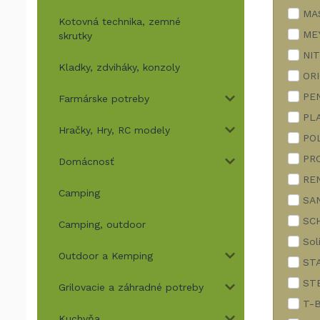
MA
Kotovná technika, zemné
ME
skrutky
NI
Kladky, zdviháky, konzoly
OR
PE
Farmárske potreby
PL
Hračky, Hry, RC modely
PO
PR
Domácnosť
RE
Camping
SA
SC
Camping, outdoor
Sol
Outdoor a Kemping
ST
ST
Grilovacie a záhradné potreby
T-
Kuchyňa