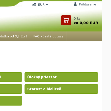
Prihlásenie
EUR
0
ks
za
0,00 EUR
latba od 3,8 Eur!
FAQ - časté dotazy
i
Úložný priestor
Starosť o bielizeň