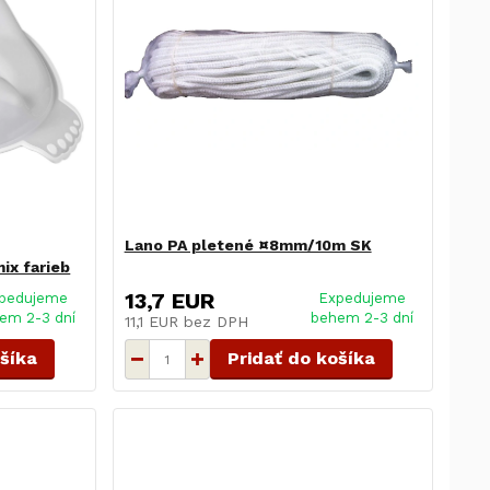
Lano PA pletené ¤8mm/10m SK
ix farieb
13,7 EUR
pedujeme
Expedujeme
em 2-3 dní
behem 2-3 dní
11,1 EUR
bez DPH
ošíka
Pridať do košíka