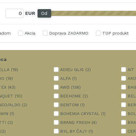
:
EUR
Od
ladom
Akcia
Doprava ZADARMO
TOP produkt
bca
ELLA
(19)
ADIEU GLIS
(2)
AiT
DO
(19)
ALFA
(1)
ARO
TEX
(43)
AWD
(138)
BA
NQUET
(10)
BEEHOME
(2)
BEL
NCO/ALDO
(2)
BENTOM
(1)
BER
OWIN
(1)
BOHEMIA CRYSTAL
(1)
BOL
TTI
(3)
BRAND FRESH
(4)
BR
(2)
BYL.BY ČAJ?
(1)
CER