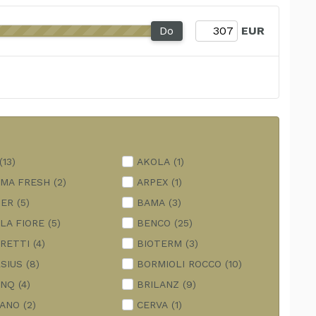
Do
EUR
(13)
AKOLA
(1)
MA FRESH
(2)
ARPEX
(1)
GER
(5)
BAMA
(3)
LA FIORE
(5)
BENCO
(25)
RETTI
(4)
BIOTERM
(3)
SIUS
(8)
BORMIOLI ROCCO
(10)
ANQ
(4)
BRILANZ
(9)
ANO
(2)
CERVA
(1)