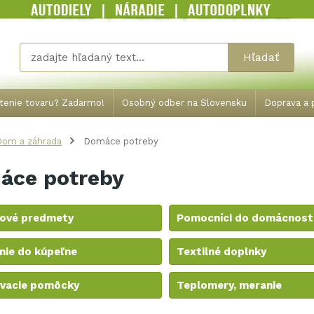
Hľadať
tenie tovaru? Zadarmo!
Osobný odber na Slovensku
Doprava a p
Dom a záhrada
Domáce potreby
áce potreby
ové predmety
Pomocníci do domácnost
nie do kúpeľne
Textilné doplnky
vacie pomôcky
Teplomery, meranie