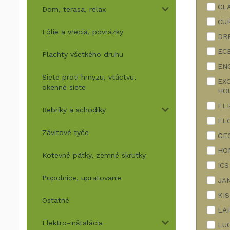
CL
Dom, terasa, relax
CU
Fólie a vrecia, povrázky
DR
EC
Plachty všetkého druhu
EN
Siete proti hmyzu, vtáctvu,
EX
okenné siete
HO
FE
Rebríky a schodíky
FL
Závitové tyče
GE
HO
Kotevné pätky, zemné skrutky
ICS
Popolnice, upratovanie
JA
KIS
Ostatné
LA
Elektro-inštalácia
LU