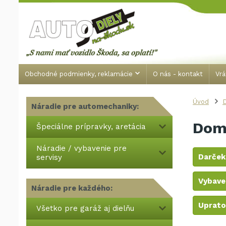
Obchodné podmienky, reklamácie
O nás - kontakt
Vrá
Úvod
Náradie pre automechaniky:
Dom
Špeciálne prípravky, aretácia
Náradie / vybavenie pre
Darček
servisy
Vybave
Náradie pre každého:
Uprato
Všetko pre garáž aj dielňu