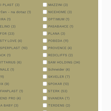
I PLAST
(3)
MAZZINI
(3)
rčen - na dotaz
(1)
NICEHOME
(3)
IRA
(1)
OPTIMUM
(1)
ELINO
(3)
PASABAHCE
(1)
FOR
(23)
PLANA
(3)
STY LOVE
(4)
POBEDA
(11)
SPERPLAST
(10)
PROVENCE
(4)
ACK
(1)
REDCLIFFS
(2)
ITTARIUS
(6)
SAM HOLDING
(34)
NALE
(1)
Schneider
(4)
(11)
SKVELER
(7)
IX
(9)
SPOKAR
(13)
FANPLAST
(1)
STERK
(53)
END PRO
(4)
SVANERA
(7)
A BABY
(3)
TERDENS
(2)