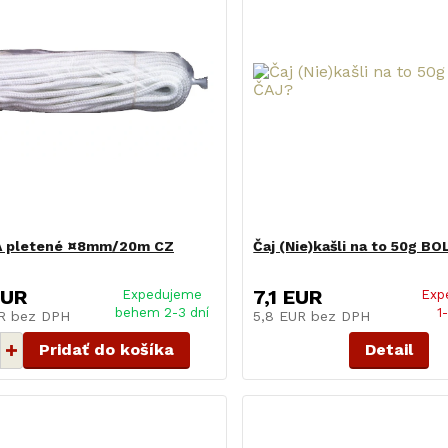
A pletené ¤8mm/20m CZ
Čaj (Nie)kašli na to 50g B
EUR
7,1 EUR
Expedujeme
Exp
behem 2-3 dní
1
UR
bez DPH
5,8 EUR
bez DPH
Pridať do košíka
Detail