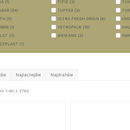
SA
(1)
TITIZ
(3)
TON
AGAR
(54)
TUFFEX
(3)
TU
ITH
(5)
ULTRA FRESH ORION
(6)
UNI
RMIN
(1)
VETROPACK
(10)
VIA
OLET
(3)
WEIKANG
(2)
XM
ICZPLAST
(1)
šie
Najlacnejšie
Najdrahšie
em 1-40 z 2762