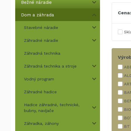
Bežné náradie
Cena
Dom a záhrada
Stavebné náradie
Sk
Záhradné náradie
Záhradná technika
Výro
Záhradná technika a stroje
AB
AL
Vodný program
AR
Záhradné hadice
BA
BE
Hadice záhradné, technické,
BI
bubny, navíjače
BO
Záhradka, záhony
BT