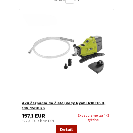
Aku čerpadlo do čistej vody Ryobi R18TP-0,
18V, 1500l/h
157,1 EUR
Expedujeme za 1-3
týždne
127,7 EUR
bez DPH
Detail