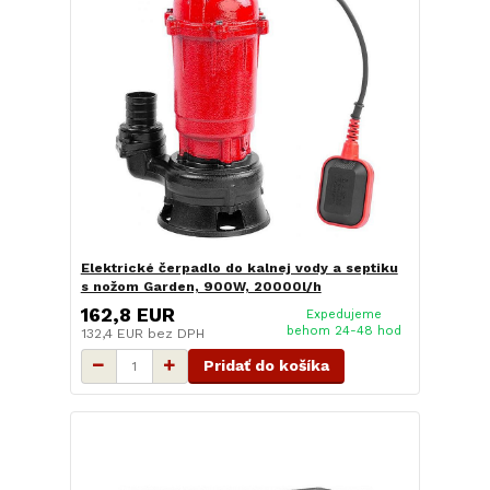
Elektrické čerpadlo do kalnej vody a septiku
s nožom Garden, 900W, 20000l/h
162,8 EUR
Expedujeme
behom 24-48 hod
132,4 EUR
bez DPH
Pridať do košíka