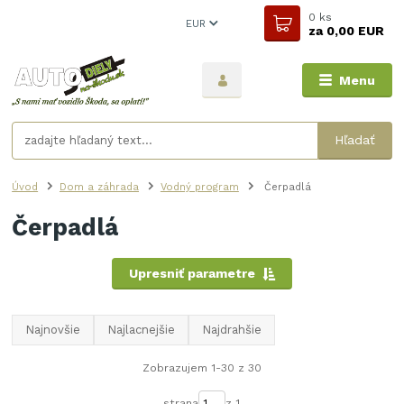
0
ks
EUR
za
0,00 EUR
Menu
Hľadať
Úvod
Dom a záhrada
Vodný program
Čerpadlá
Čerpadlá
Upresniť parametre
Najnovšie
Najlacnejšie
Najdrahšie
Zobrazujem 1-30 z 30
strana
z 1