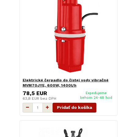
Elektrické čerpadlo do čistej vody vibračné
MVM70JYE, 600W, 1400l/h
78,5 EUR
Expedujeme
behom 24-48 hod
63,8 EUR
bez DPH
Pridať do košíka