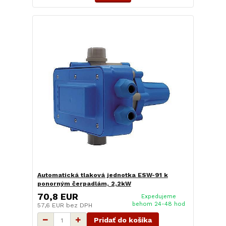
Automatická tlaková jednotka ESW-91 k
ponorným čerpadlám, 2,2kW
70,8 EUR
Expedujeme
behom 24-48 hod
57,6 EUR
bez DPH
Pridať do košíka