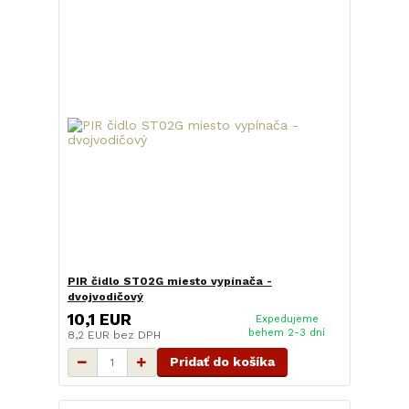
PIR čidlo ST02G miesto vypínača -
dvojvodičový
10,1 EUR
Expedujeme
behem 2-3 dní
8,2 EUR
bez DPH
Pridať do košíka