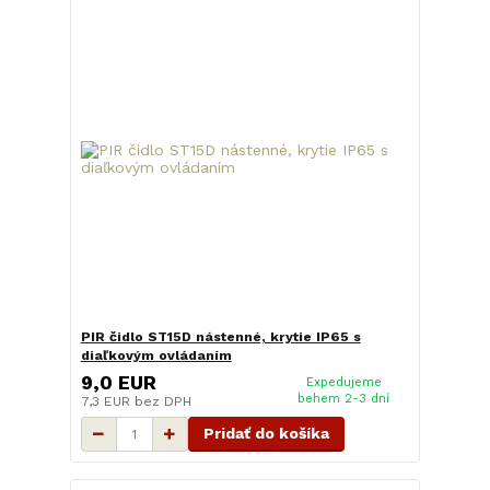
PIR čidlo ST15D nástenné, krytie IP65 s
diaľkovým ovládaním
9,0 EUR
Expedujeme
behem 2-3 dní
7,3 EUR
bez DPH
Pridať do košíka