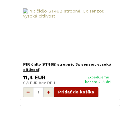
PIR čidlo ST46B stropné, 3x senzor, vysoká
citlivosť
11,4 EUR
Expedujeme
behem 2-3 dní
9,3 EUR
bez DPH
Pridať do košíka