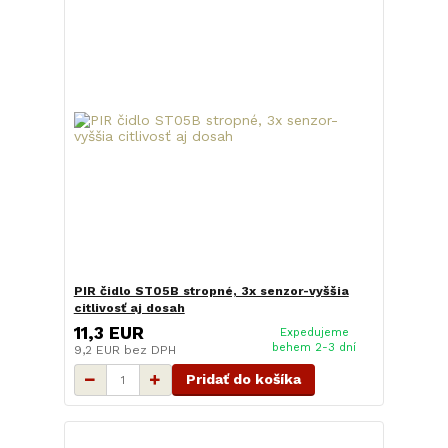
PIR čidlo ST05B stropné, 3x senzor-vyššia
citlivosť aj dosah
11,3 EUR
Expedujeme
behem 2-3 dní
9,2 EUR
bez DPH
Pridať do košíka