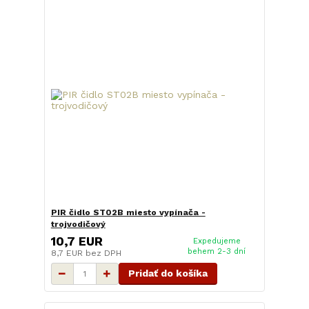
PIR čidlo ST02B miesto vypínača -
trojvodičový
10,7 EUR
Expedujeme
behem 2-3 dní
8,7 EUR
bez DPH
Pridať do košíka