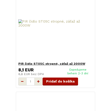
PIR čidlo ST05C stropné, záťaž až 2000W
8,1 EUR
Expedujeme
behem 2-3 dní
6,6 EUR
bez DPH
Pridať do košíka