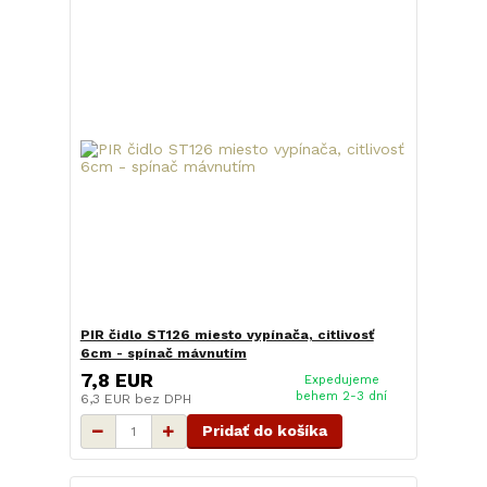
PIR čidlo ST126 miesto vypínača, citlivosť
6cm - spínač mávnutím
7,8 EUR
Expedujeme
behem 2-3 dní
6,3 EUR
bez DPH
Pridať do košíka