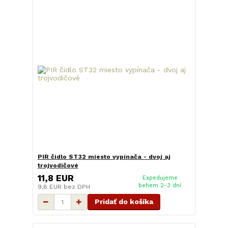
PIR čidlo ST32 miesto vypínača - dvoj aj
trojvodičové
11,8 EUR
Expedujeme
behem 2-3 dní
9,6 EUR
bez DPH
Pridať do košíka