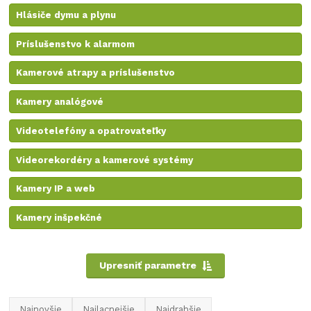
Hlásiče dymu a plynu
Príslušenstvo k alarmom
Kamerové atrapy a príslušenstvo
Kamery analógové
Videotelefóny a opatrovateľky
Videorekordéry a kamerové systémy
Kamery IP a web
Kamery inšpekčné
Upresniť parametre
Najnovšie
Najlacnejšie
Najdrahšie