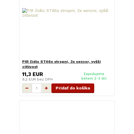
PIR čidlo ST46x stropní, 3x senzor, vyšší
citlivost
11,3 EUR
Expedujeme
behem 2-3 dní
9,2 EUR
bez DPH
Pridať do košíka