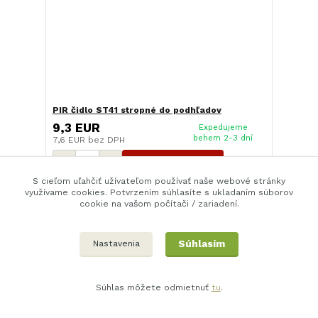
PIR čidlo ST41 stropné do podhľadov
9,3 EUR
Expedujeme
behem 2-3 dní
7,6 EUR
bez DPH
Pridať do košíka
S cieľom uľahčiť užívateľom používať naše webové stránky
využívame cookies. Potvrzením súhlasíte s ukladaním súborov
cookie na vašom počítači / zariadení.
Súhlasím
Nastavenia
Súhlas môžete odmietnuť
tu
.