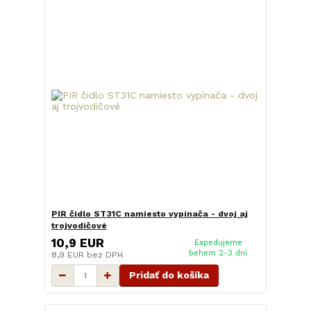
PIR čidlo ST31C namiesto vypínača - dvoj aj
trojvodičové
10,9 EUR
Expedujeme
behem 2-3 dní
8,9 EUR
bez DPH
Pridať do košíka