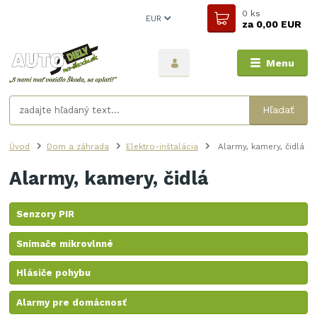
0
ks
EUR
za
0,00 EUR
Menu
Hľadať
Úvod
Dom a záhrada
Elektro-inštalácia
Alarmy, kamery, čidlá
Alarmy, kamery, čidlá
Senzory PIR
Snímače mikrovlnné
Hlásiče pohybu
Alarmy pre domácnosť