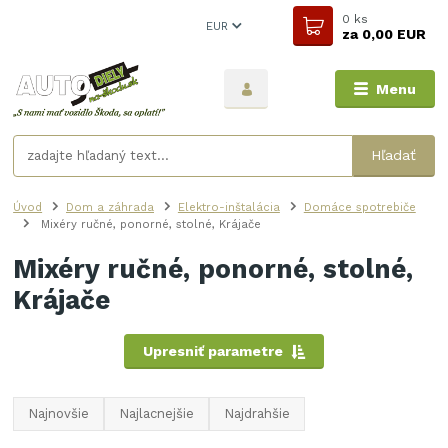
0
ks
EUR
za
0,00 EUR
Menu
Hľadať
Úvod
Dom a záhrada
Elektro-inštalácia
Domáce spotrebiče
Mixéry ručné, ponorné, stolné, Krájače
Mixéry ručné, ponorné, stolné,
Krájače
Upresniť parametre
Najnovšie
Najlacnejšie
Najdrahšie