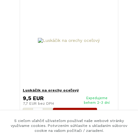
Luskáčik na orechy oceľový
9,5 EUR
Expedujeme
behem 2-3 dní
7,7 EUR
bez DPH
Pridať do košíka
S cieľom uľahčiť užívateľom používať naše webové stránky
využívame cookies. Potvrzením súhlasíte s ukladaním súborov
cookie na vašom počítači / zariadení.
strana
z 1