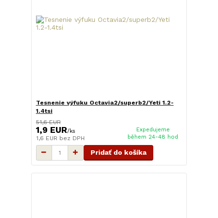
Tesnenie výfuku Octavia2/superb2/Yeti 1.2-
1.4tsi
51,6 EUR
1,9 EUR
Expedujeme
/
ks
během 24-48 hod
1,6 EUR
bez DPH
Pridať do košíka