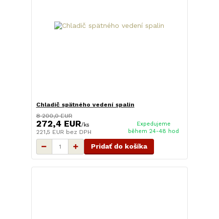
Chladič spätného vedení spalin
8 200,0 EUR
272,4 EUR
Expedujeme
/
ks
během 24-48 hod
221,5 EUR
bez DPH
Pridať do košíka