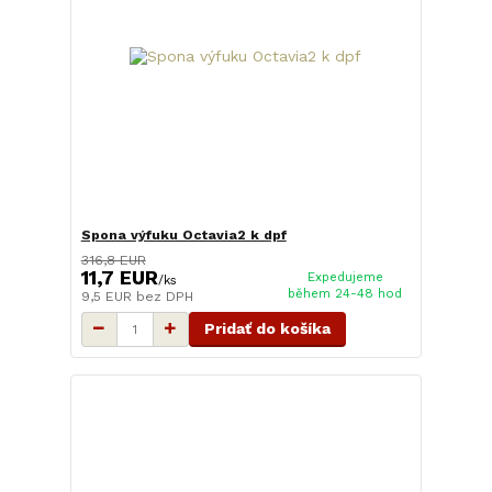
Spona výfuku Octavia2 k dpf
316,8 EUR
11,7 EUR
Expedujeme
/
ks
během 24-48 hod
9,5 EUR
bez DPH
Pridať do košíka