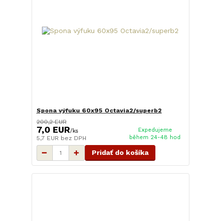
Spona výfuku 60x95 Octavia2/superb2
200,2 EUR
7,0 EUR
Expedujeme
/
ks
během 24-48 hod
5,7 EUR
bez DPH
Pridať do košíka