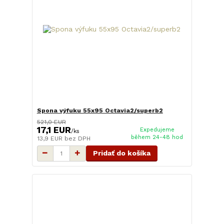
Spona výfuku 55x95 Octavia2/superb2
521,0 EUR
17,1 EUR
Expedujeme
/
ks
během 24-48 hod
13,9 EUR
bez DPH
Pridať do košíka