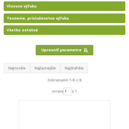
Vlnovce výfuku
Tesnenie, príslušenstvo výfuku
Všetko ostatné
Upresniť parametre
Najnovšie
Najlacnejšie
Najdrahšie
Zobrazujem 1-8 z 8
strana
z 1