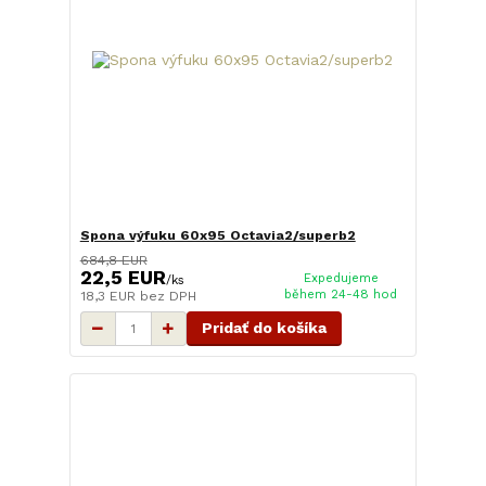
Spona výfuku 60x95 Octavia2/superb2
684,8 EUR
22,5 EUR
Expedujeme
/
ks
během 24-48 hod
18,3 EUR
bez DPH
Pridať do košíka