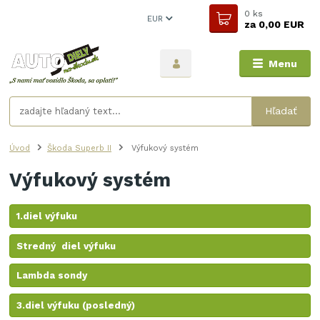
0
ks
EUR
za
0,00 EUR
Menu
Hľadať
Úvod
Škoda Superb II
Výfukový systém
Výfukový systém
1.diel výfuku
Stredný diel výfuku
Lambda sondy
3.diel výfuku (posledný)