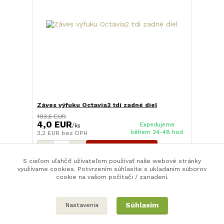
Záves výfuku Octavia2 tdi zadné diel
103,5 EUR
4,0 EUR
Expedujeme
/
ks
během 24-48 hod
3,2 EUR
bez DPH
Pridať do košíka
S cieľom uľahčiť užívateľom používať naše webové stránky
využívame cookies. Potvrzením súhlasíte s ukladaním súborov
cookie na vašom počítači / zariadení.
strana
z 1
Súhlasím
Nastavenia