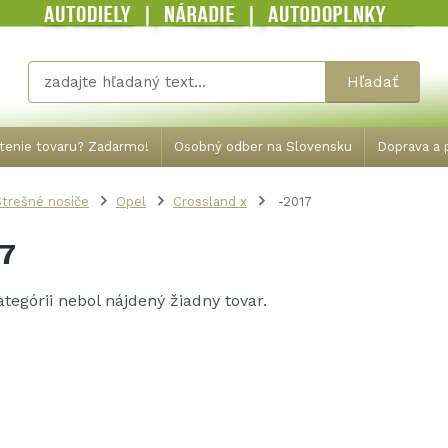
Hľadať
tenie tovaru? Zadarmo!
Osobný odber na Slovensku
Doprava a p
trešné nosiče
Opel
Crossland x
-2017
7
kategórii nebol nájdený žiadny tovar.