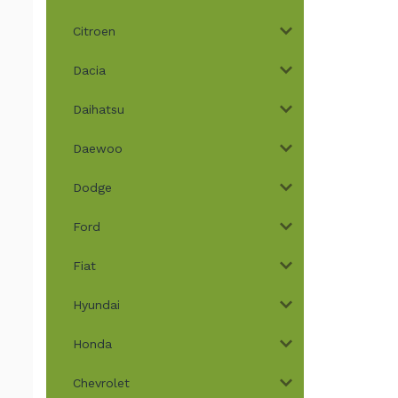
Citroen
Dacia
Daihatsu
Daewoo
Dodge
Ford
Fiat
Hyundai
Honda
Chevrolet