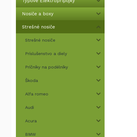
Typové Elektroprípojky
Nosiče a boxy
Strešné nosiče
Strešné nosiče
Príslušenstvo a diely
Príčníky na podélníky
Škoda
Alfa romeo
Audi
Acura
BMW