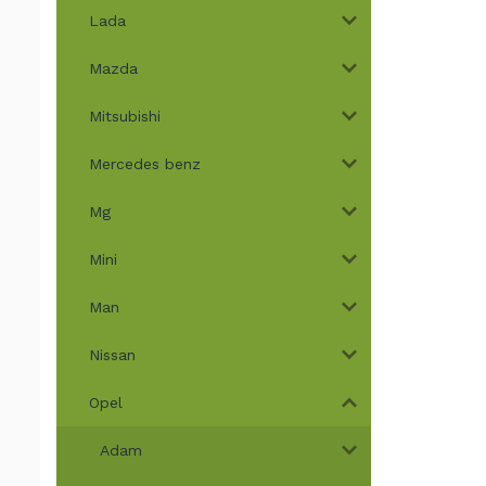
Lada
Mazda
Mitsubishi
Mercedes benz
Mg
Mini
Man
Nissan
Opel
Adam