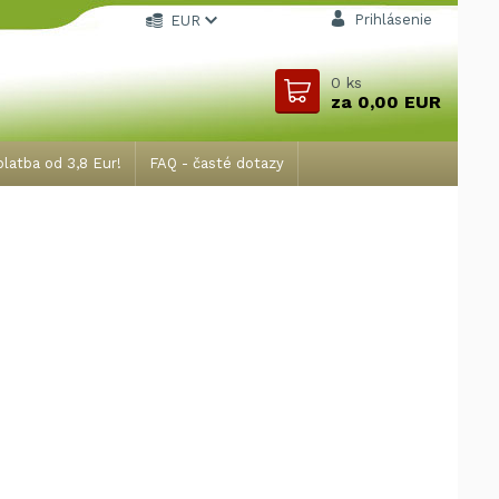
Prihlásenie
EUR
0
ks
za
0,00 EUR
latba od 3,8 Eur!
FAQ - časté dotazy