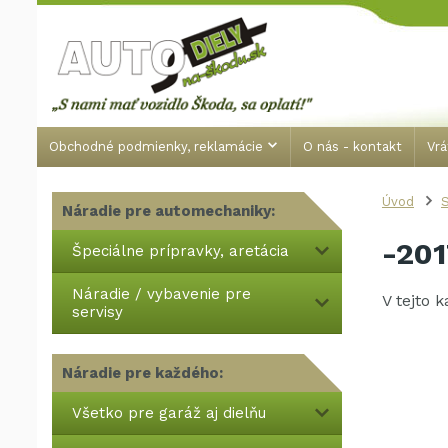
Obchodné podmienky, reklamácie
O nás - kontakt
Vrá
Úvod
S
Náradie pre automechaniky:
-201
Špeciálne prípravky, aretácia
Náradie / vybavenie pre
V tejto 
servisy
Náradie pre každého:
Všetko pre garáž aj dielňu