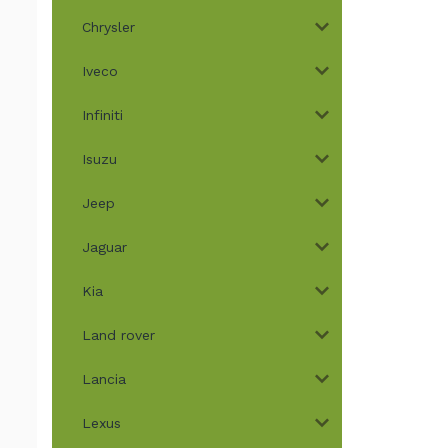
Chrysler
Iveco
Infiniti
Isuzu
Jeep
Jaguar
Kia
Land rover
Lancia
Lexus