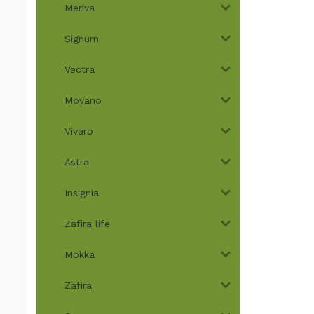
Meriva
Signum
Vectra
Movano
Vivaro
Astra
Insignia
Zafira life
Mokka
Zafira