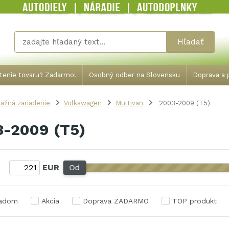
Hľadať
tenie tovaru? Zadarmo!
Osobný odber na Slovensku
Doprava a p
ažná zariadenie
Volkswagen
Multivan
2003-2009 (T5)
3-2009 (T5)
:
EUR
Od
ladom
Akcia
Doprava ZADARMO
TOP produkt