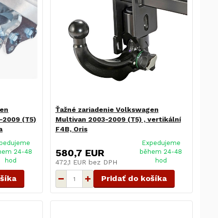
gen
Ťažné zariadenie Volkswagen
-2009 (T5)
Multivan 2003-2009 (T5) , vertikální
a
F4B, Oris
pedujeme
Expedujeme
580,7 EUR
hem 24-48
během 24-48
hod
hod
472,1 EUR
bez DPH
ošíka
Pridať do košíka