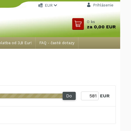
Prihlásenie
EUR
0
ks
za
0,00 EUR
latba od 3,8 Eur!
FAQ - časté dotazy
Do
EUR