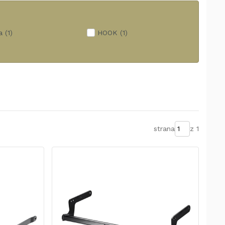
a
(1)
HOOK
(1)
strana
z 1