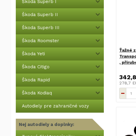
Škoda Superb I
Škoda Superb II
Škoda Superb III
Škoda Roomster
Ťažné z
Škoda Yeti
Transpo
, příru
Škoda Citigo
342,
Škoda Rapid
278,7 
Škoda Kodiaq
Autodiely pre zahraničné vozy
Nej autodiely a doplnky: