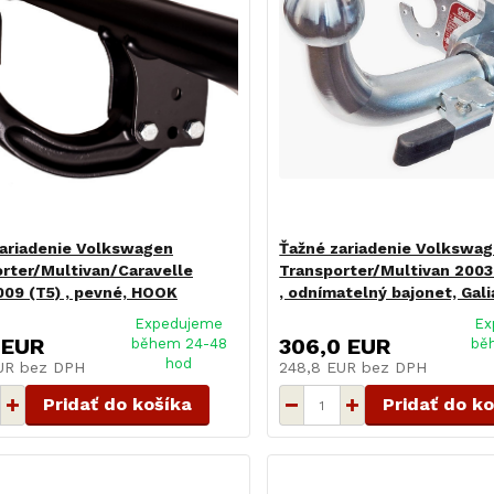
ariadenie Volkswagen
Ťažné zariadenie Volkswa
rter/Multivan/Caravelle
Transporter/Multivan 2003
09 (T5) , pevné, HOOK
, odnímatelný bajonet, Gali
Expedujeme
Ex
 EUR
306,0 EUR
během 24-48
bě
hod
EUR
bez DPH
248,8 EUR
bez DPH
Pridať do košíka
Pridať do k