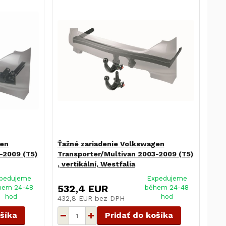
gen
Ťažné zariadenie Volkswagen
-2009 (T5)
Transporter/Multivan 2003-2009 (T5)
, vertikální, Westfalia
pedujeme
Expedujeme
532,4 EUR
hem 24-48
během 24-48
hod
hod
432,8 EUR
bez DPH
ošíka
Pridať do košíka