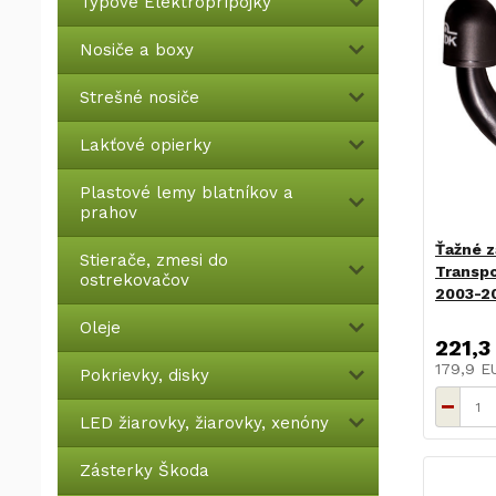
Typové Elektroprípojky
Nosiče a boxy
Strešné nosiče
Lakťové opierky
Plastové lemy blatníkov a
prahov
Ťažné z
Stierače, zmesi do
Transpo
ostrekovačov
2003-20
Oleje
221,3
179,9 
Pokrievky, disky
LED žiarovky, žiarovky, xenóny
Zásterky Škoda