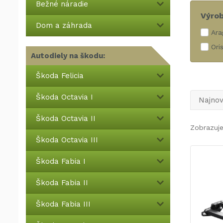
Bežné náradie
Výro
Dom a záhrada
Ara
Ori
Autodiely na škodu:
Škoda Felicia
Škoda Octavia I
Najnov
Škoda Octavia II
Zobrazuj
Škoda Octavia III
Škoda Fabia I
Škoda Fabia II
Škoda Fabia III