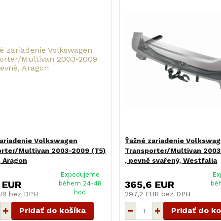
ariadenie Volkswagen
Ťažné zariadenie Volkswa
rter/Multivan 2003-2009 (T5)
Transporter/Multivan 2003
, Aragon
, pevně svařený, Westfalia
Expedujeme
Ex
 EUR
365,6 EUR
během 24-48
bě
hod
EUR
bez DPH
297,2 EUR
bez DPH
Pridať do košíka
Pridať do k