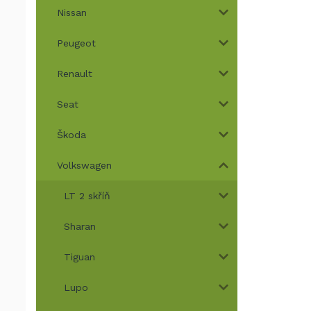
Nissan
Peugeot
Renault
Seat
Škoda
Volkswagen
LT 2 skříň
Sharan
Tiguan
Lupo