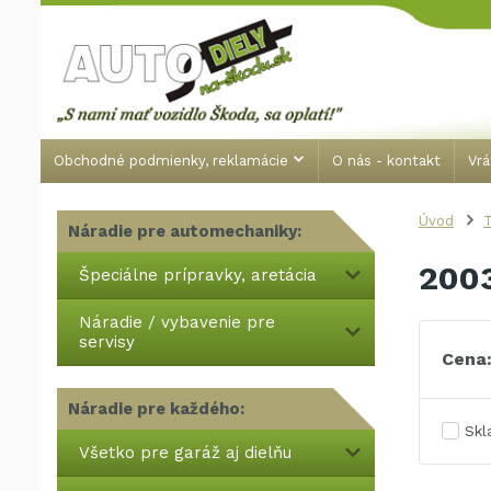
Obchodné podmienky, reklamácie
O nás - kontakt
Vrá
Úvod
T
Náradie pre automechaniky:
200
Špeciálne prípravky, aretácia
Náradie / vybavenie pre
servisy
Cena
Náradie pre každého:
Sk
Všetko pre garáž aj dielňu