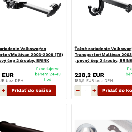
ariadenie Volkswagen
Ťažné zariadenie Volkswa
rter/Multivan 2003-2009 (T5)
Transporter/Multivan 2003
bový čep 2 šrouby, BRINK
, pevný čep 2 šrouby, BRIN
Expedujeme
Ex
8 EUR
228,2 EUR
během 24-48
bě
hod
EUR
bez DPH
185,5 EUR
bez DPH
Pridať do košíka
Pridať do k