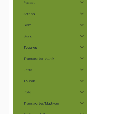
Passat
Arteon
Golf
Bora
Touareg
Transporter valník
Jetta
Touran
Polo
Transporter/Multivan