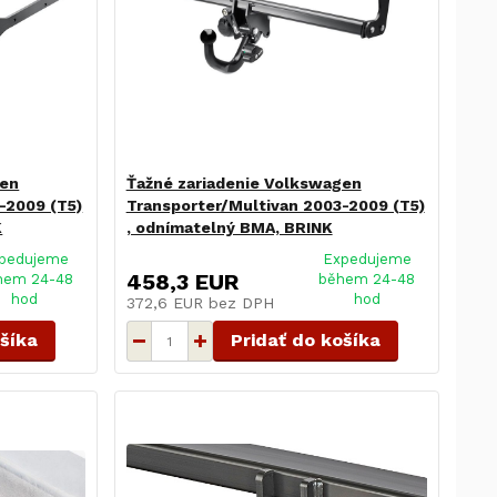
gen
Ťažné zariadenie Volkswagen
-2009 (T5)
Transporter/Multivan 2003-2009 (T5)
K
, odnímatelný BMA, BRINK
pedujeme
Expedujeme
458,3 EUR
hem 24-48
během 24-48
hod
hod
372,6 EUR
bez DPH
ošíka
Pridať do košíka