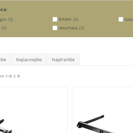
bca
gon
(1)
BRINK
(3)
Gali
s
(1)
Westfalia
(2)
šie
Najlacnejšie
Najdrahšie
em 1-9 z 9