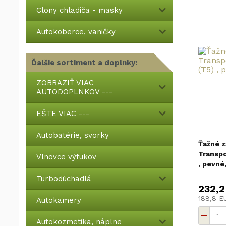
Clony chladiča - masky
Autokoberce, vaničky
Ďalšie sortiment a doplnky:
ZOBRAZIŤ VIAC
AUTODOPLNKOV ---
EŠTE VIAC ---
Autobatérie, svorky
Ťažné z
Transpo
Vlnovce výfukov
, pevné
Turbodúchadlá
232,2
188,8 
Autokamery
Autokozmetika, náplne