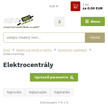
0
ks
EUR
za
0,00 EUR
Menu
Hľadať
Úvod
Všetko pre garáž aj dielňu
Osvetlenie, napájanie
Elektrocentrály
Elektrocentrály
Upresniť parametre
Najnovšie
Najlacnejšie
Najdrahšie
Zobrazujem 1-6 z 6