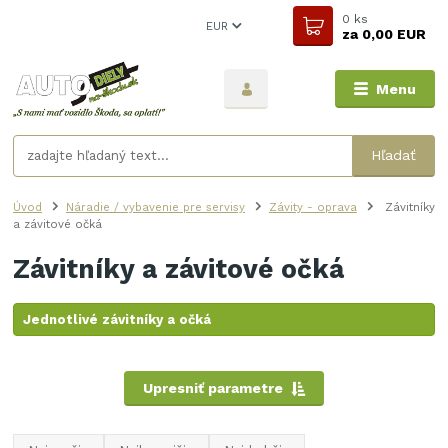
0
ks
EUR
za
0,00 EUR
Menu
Hľadať
Úvod
Náradie / vybavenie pre servisy
Závity - oprava
Závitníky
a závitové očká
Závitníky a závitové očká
Jednotlivé závitníky a očká
Upresniť parametre