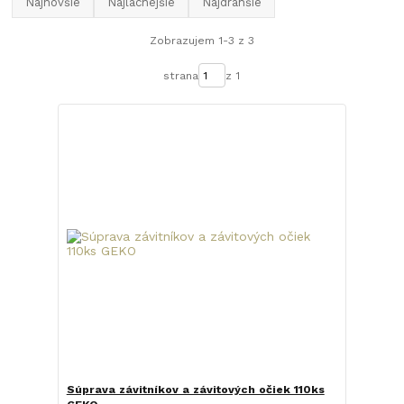
Najnovšie
Najlacnejšie
Najdrahšie
Zobrazujem 1-3 z 3
strana
z 1
Súprava závitníkov a závitových očiek 110ks