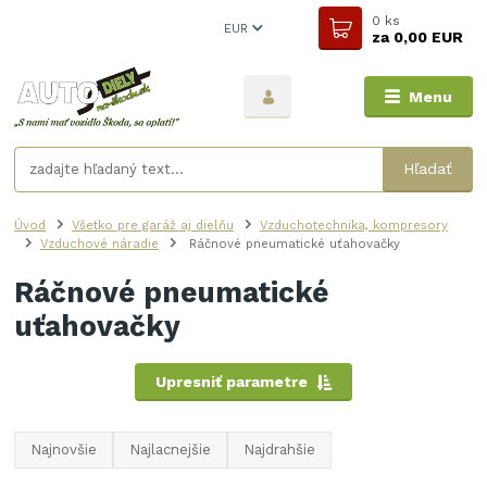
0
ks
EUR
za
0,00 EUR
Menu
Hľadať
Úvod
Všetko pre garáž aj dielňu
Vzduchotechnika, kompresory
Vzduchové náradie
Ráčnové pneumatické uťahovačky
Ráčnové pneumatické
uťahovačky
Upresniť parametre
Najnovšie
Najlacnejšie
Najdrahšie