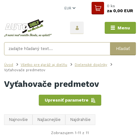
0
ks
EUR
za
0,00 EUR
Menu
Hľadať
Úvod
Všetko pre garáž aj dielňu
Dielenské doplnky
Vyťahovače predmetov
Vyťahovače predmetov
Upresniť parametre
Najnovšie
Najlacnejšie
Najdrahšie
Zobrazujem 1-11 z 11