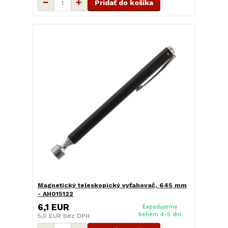
Pridať do košíka
Magnetický teleskopický vyťahovač, 645 mm
- AH015122
6,1 EUR
Expedujeme
behem 4-5 dní
5,0 EUR
bez DPH