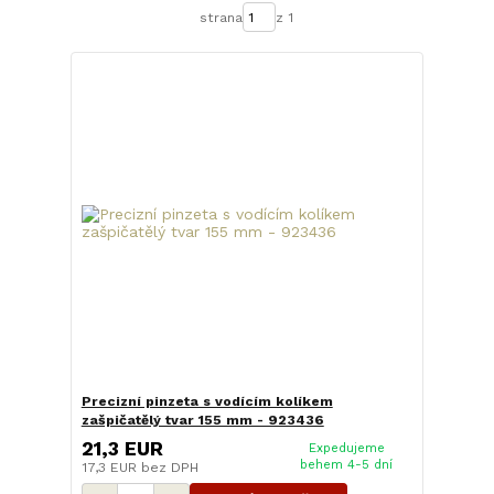
strana
z 1
Precizní pinzeta s vodícím kolíkem
zašpičatělý tvar 155 mm - 923436
21,3 EUR
Expedujeme
behem 4-5 dní
17,3 EUR
bez DPH