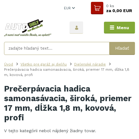
0
ks
EUR
za
0,00 EUR
Menu
Hľadať
Úvod
Všetko pre garáž aj dielňu
Dielenské náradie
Prečerpávacia hadica samonasávacia, široká, priemer 17 mm, dĺžka 1,8
m, kovová, profi
Prečerpávacia hadica
samonasávacia, široká, priemer
17 mm, dĺžka 1,8 m, kovová,
profi
V tejto kategórii nebol nájdený žiadny tovar.