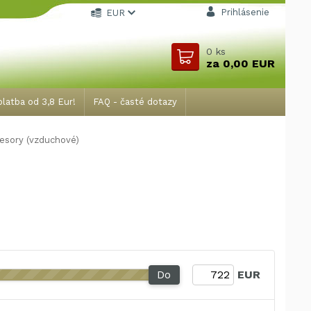
Prihlásenie
EUR
0
ks
za
0,00 EUR
latba od 3,8 Eur!
FAQ - časté dotazy
sory (vzduchové)
Do
EUR