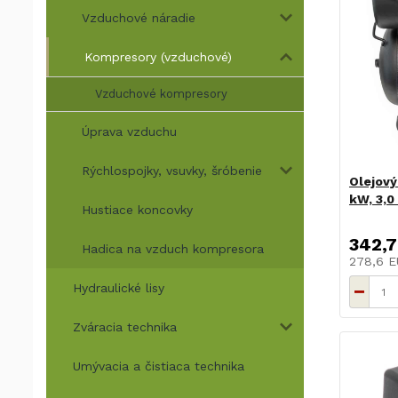
Vzduchové náradie
Kompresory (vzduchové)
Vzduchové kompresory
Úprava vzduchu
Rýchlospojky, vsuvky, šróbenie
Olejový
kW, 3,0
Hustiace koncovky
342,7
Hadica na vzduch kompresora
278,6 
Hydraulické lisy
Zváracia technika
Umývacia a čistiaca technika