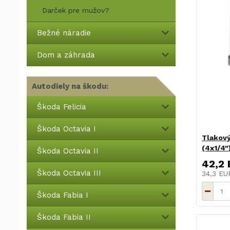
Darček pre mužov?
Bežné náradie
Dom a záhrada
Autodiely na škodu:
Škoda Felicia
Škoda Octavia I
Tlakový
(4x1/4"
Škoda Octavia II
42,2
Škoda Octavia III
34,3 E
Škoda Fabia I
Škoda Fabia II