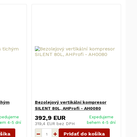
ichým
Bezolejový vertikální kompresor
SILENT 80L, AHProfi - AH0080
392,9 EUR
pedujeme
Expedujeme
em 4-5 dní
behem 4-5 dní
319,4 EUR
bez DPH
ošíka
Pridať do košíka