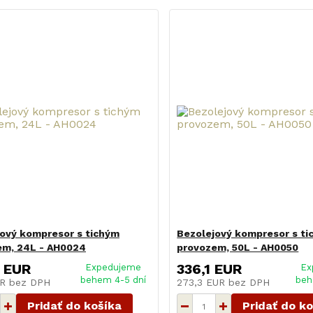
ový kompresor s tichým
Bezolejový kompresor s t
em, 24L - AH0024
provozem, 50L - AH0050
 EUR
336,1 EUR
Expedujeme
Ex
behem 4-5 dní
beh
UR
bez DPH
273,3 EUR
bez DPH
Pridať do košíka
Pridať do k