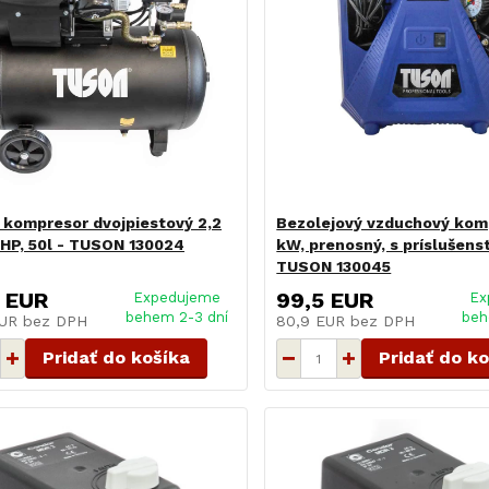
 kompresor dvojpiestový 2,2
Bezolejový vzduchový komp
 HP, 50l - TUSON 130024
kW, prenosný, s príslušens
TUSON 130045
 EUR
99,5 EUR
Expedujeme
Ex
behem 2-3 dní
beh
EUR
bez DPH
80,9 EUR
bez DPH
Pridať do košíka
Pridať do k