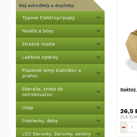
Nej autodiely a doplnky:
Typové Elektroprípojky
Nosiče a boxy
Strešné nosiče
Lakťové opierky
Plastové lemy blatníkov a
prahov
Stierače, zmesi do
Spätný 
ostrekovačov
Oleje
26,5 
21,5 EU
Pokrievky, disky
LED žiarovky, žiarovky, xenóny