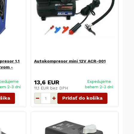
resor 1,1
Autokompresor mini 12V ACR-001
tvom -
13,6 EUR
pedujeme
Expedujeme
em 2-3 dní
behem 2-3 dní
11,1 EUR
bez DPH
ošíka
Pridať do košíka