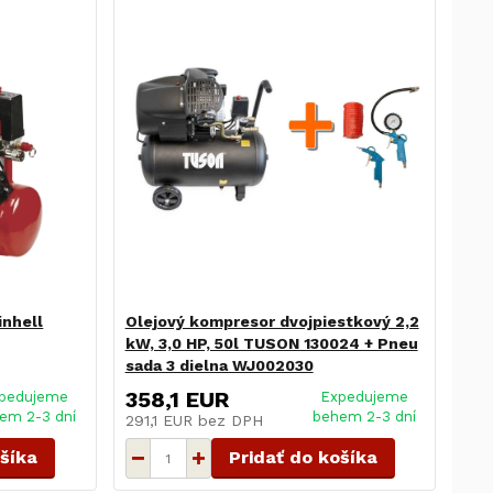
inhell
Olejový kompresor dvojpiestkový 2,2
kW, 3,0 HP, 50l TUSON 130024 + Pneu
sada 3 dielna WJ002030
358,1 EUR
pedujeme
Expedujeme
em 2-3 dní
behem 2-3 dní
291,1 EUR
bez DPH
ošíka
Pridať do košíka