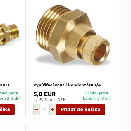
PROFI
Vypúšťací ventil kondenzátu 1/4"
5,0 EUR
pedujeme
Expedujeme
em 2-3 dní
behem 2-3 dní
4,1 EUR
bez DPH
ošíka
Pridať do košíka