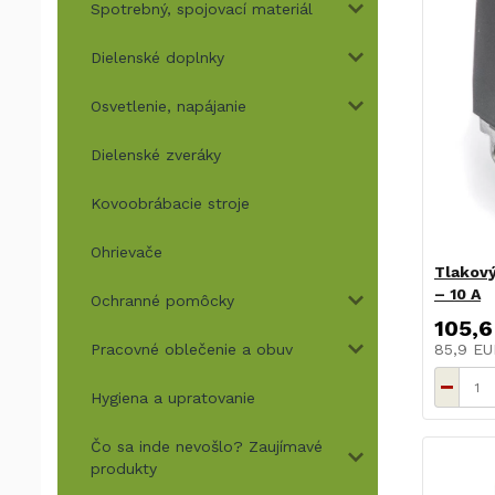
Spotrebný, spojovací materiál
Dielenské doplnky
Osvetlenie, napájanie
Dielenské zveráky
Kovoobrábacie stroje
Ohrievače
Tlakový
– 10 A
Ochranné pomôcky
105,6
Pracovné oblečenie a obuv
85,9 E
Hygiena a upratovanie
Čo sa inde nevošlo? Zaujímavé
produkty