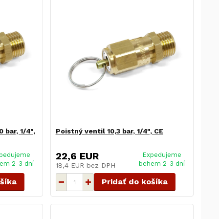
 bar, 1/4",
Poistný ventil 10,3 bar, 1/4", CE
22,6 EUR
pedujeme
Expedujeme
em 2-3 dní
behem 2-3 dní
18,4 EUR
bez DPH
ošíka
Pridať do košíka