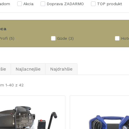
ladom
Akcia
Doprava ZADARMO
TOP produkt
bca
rofi
(5)
Güde
(3)
Hot
šie
Najlacnejšie
Najdrahšie
em 1-40 z 42