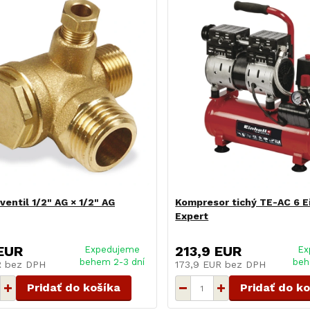
ventil 1/2" AG × 1/2" AG
Kompresor tichý TE-AC 6 E
Expert
EUR
213,9 EUR
Expedujeme
Ex
behem 2-3 dní
beh
R
bez DPH
173,9 EUR
bez DPH
Pridať do košíka
Pridať do k