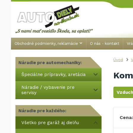
Obchodné podmienky, reklamácie
O nás - kontakt
Vrá
Úvod
V
Náradie pre automechaniky:
Kom
Špeciálne prípravky, aretácia
Náradie / vybavenie pre
Vzduch
servisy
Náradie pre každého:
Cena
Všetko pre garáž aj dielňu