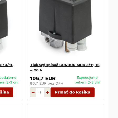
R 3/11,
Tlakový spínač CONDOR MDR 3/11, 16
– 20 A
106,7 EUR
pedujeme
Expedujeme
em 2-3 dní
behem 2-3 dní
86,7 EUR
bez DPH
ošíka
Pridať do košíka