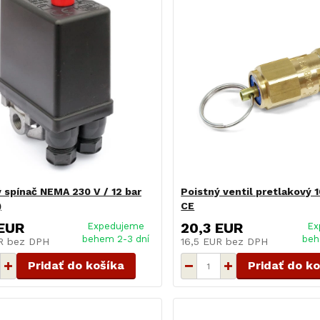
 spínač NEMA 230 V / 12 bar
Poistný ventil pretlakový 10
)
CE
 EUR
20,3 EUR
Expedujeme
Ex
behem 2-3 dní
beh
UR
bez DPH
16,5 EUR
bez DPH
Pridať do košíka
Pridať do k