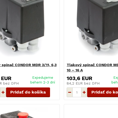
 spínač CONDOR MDR 3/11, 6,3
Tlakový spínač CONDOR MD
10 – 16 A
 EUR
103,6 EUR
Expedujeme
Ex
behem 2-3 dní
beh
UR
bez DPH
84,2 EUR
bez DPH
Pridať do košíka
Pridať do k