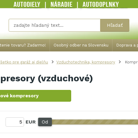
Hľadať
tenie tovaru? Zadarmo!
Osobný odber na Slovensku
Doprava a p
šetko pre garáž aj dielňu
Vzduchotechnika, kompresory
Kompre
presory (vzduchové)
ové kompresory
:
EUR
Od