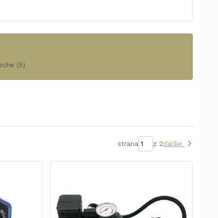
eche
(5)
strana
z 2
ďalšie