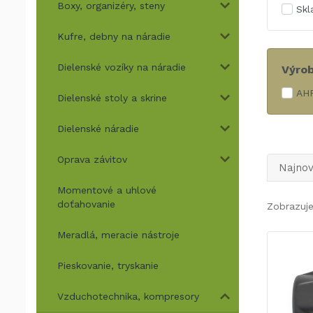
Boxy, organizéry, steny
Sk
Kufre, debny na náradie
Dielenské vozíky na náradie
Výro
AHP
Dielenské stoly a skrine
Dielenské náradie
Oprava závitov
Najnov
Momentové a uhlové
doťahovanie
Zobrazuj
Meradlá, meracie nástroje
Pieskovanie, tryskanie
Vzduchotechnika, kompresory