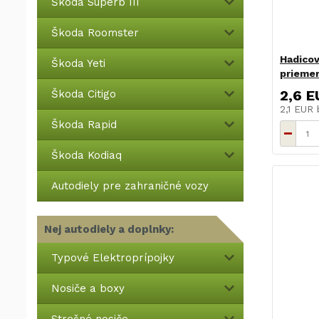
Škoda Superb III
Škoda Roomster
Hadico
Škoda Yeti
priemer
2,6 E
Škoda Citigo
2,1 EUR
Škoda Rapid
Škoda Kodiaq
Autodiely pre zahraničné vozy
Nej autodiely a doplnky:
Typové Elektroprípojky
Nosiče a boxy