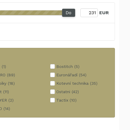
Do
EUR
S
(1)
Bostitch
(5)
PRO
(89)
Euronářadí
(54)
bíky
(18)
Kotevní technika
(35)
t
(11)
Ostatni
(42)
YER
(2)
Tactix
(10)
O
(14)