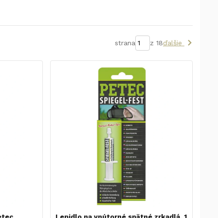
strana
z 18
ďalšie
etec
Lepidlo na vnútorné spätné zrkadlá, 1