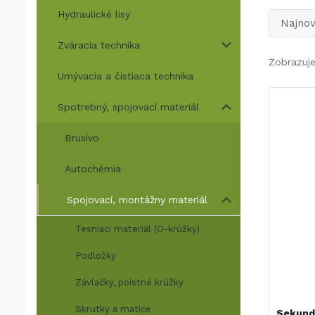
Hydraulické lisy
Najnov
Zváracia technika
Zobrazuj
Umývacia a čistiaca technika
Spotrebný, spojovací materiál
Brusivo
Autochémia
Spojovací, montážny materiál
Tesniaci materiál (O-krúžky)
Podložky
Závlačky, poistné krúžky
Skrutky a matice
Sekundo