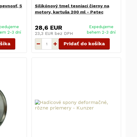
 pevnosť, 5
Silikónový tmel tesniaci čierny na
motory, kartuša 200 ml - Petec
28,6 EUR
pedujeme
Expedujeme
em 2-3 dní
behem 2-3 dní
23,3 EUR
bez DPH
ošíka
Pridať do košíka