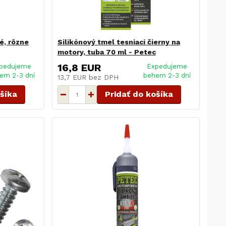
é, rôzne
Silikónový tmel tesniaci čierny na
motory, tuba 70 ml - Petec
16,8 EUR
pedujeme
Expedujeme
em 2-3 dní
behem 2-3 dní
13,7 EUR
bez DPH
ošíka
Pridať do košíka