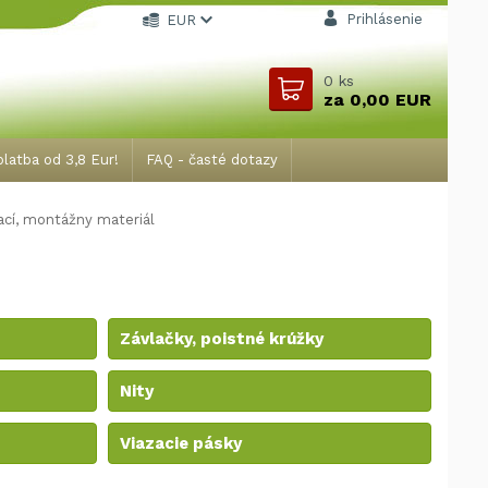
Prihlásenie
EUR
0
ks
za
0,00 EUR
latba od 3,8 Eur!
FAQ - časté dotazy
cí, montážny materiál
Závlačky, poistné krúžky
Nity
Viazacie pásky