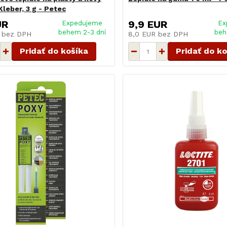
leber, 3 g - Petec
UR
9,9 EUR
Expedujeme
Ex
behem 2-3 dní
beh
R
bez DPH
8,0 EUR
bez DPH
Pridať do košíka
Pridať do k