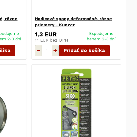
é, rôzne
Hadicové spony deformačné, rôzne
priemery - Kunzer
1,3 EUR
pedujeme
Expedujeme
em 2-3 dní
behem 2-3 dní
1,1 EUR
bez DPH
ošíka
Pridať do košíka