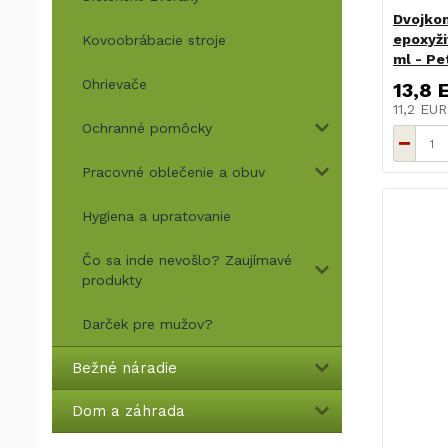
Dvojko
epoxyži
Kovoobrábacie stroje
ml - Pe
Ohrievače
13,8 
11,2 EU
Ochranné pomôcky
Pracovné oblečenie a obuv
Hygiena a upratovanie
Čo sa inde nevošlo? Zaujímavé
produkty
Darček pre mužov?
Bežné náradie
Dom a záhrada