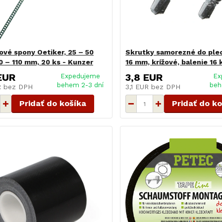
vé spony Oetiker, 25 – 50
Skrutky samorezné do plec
 – 110 mm, 20 ks - Kunzer
16 mm, krížové, balenie 16 
EUR
3,8 EUR
Expedujeme
Ex
behem 2-3 dní
beh
R
bez DPH
3,1 EUR
bez DPH
Pridať do košíka
Pridať do k