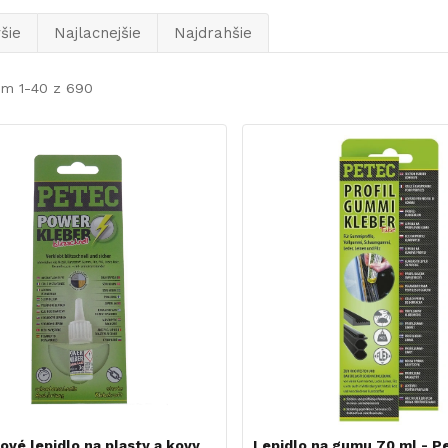
šie
Najlacnejšie
Najdrahšie
em 1-40 z 690
vé lepidlo na plasty a kovy
Lepidlo na gumu 70 ml - P