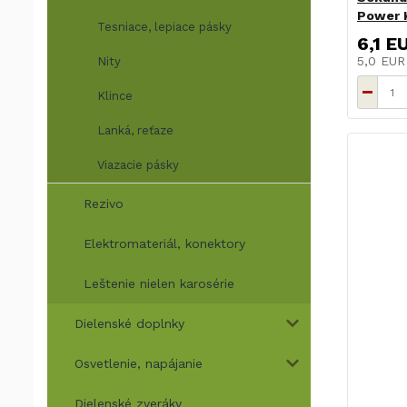
Power K
Tesniace, lepiace pásky
6,1 E
5,0 EU
Nity
Klince
Lanká, reťaze
Viazacie pásky
Rezivo
Elektromateriál, konektory
Leštenie nielen karosérie
Dielenské doplnky
Osvetlenie, napájanie
Dielenské zveráky