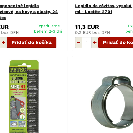
mponentné lepidlo
Lepidlo do závitov, vysoká
vicové, na kovy a plasty, 24
ml - Loctite 2701
tec
EUR
11,3 EUR
Expedujeme
Ex
behem 2-3 dní
beh
R
bez DPH
9,2 EUR
bez DPH
Pridať do košíka
Pridať do k