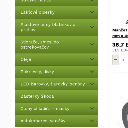
Strešné nosiče
Lakťové opierky
Plastové lemy blatníkov a
prahov
Manžeto
mm a 40
Stierače, zmesi do
38,7 
ostrekovačov
31,5 EU
Oleje
Pokrievky, disky
LED žiarovky, žiarovky, xenóny
Zásterky Škoda
Clony chladiča - masky
Autokoberce, vaničky