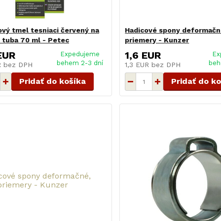
ový tmel tesniaci červený na
Hadicové spony deformačn
 tuba 70 ml - Petec
priemery - Kunzer
EUR
1,6 EUR
Expedujeme
Ex
behem 2-3 dní
beh
R
bez DPH
1,3 EUR
bez DPH
Pridať do košíka
Pridať do k