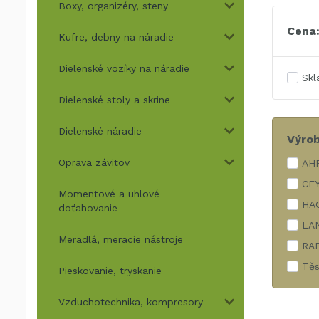
Boxy, organizéry, steny
Cena
Kufre, debny na náradie
Dielenské vozíky na náradie
Sk
Dielenské stoly a skrine
Dielenské náradie
Výro
Oprava závitov
AHP
CE
Momentové a uhlové
HA
doťahovanie
LA
Meradlá, meracie nástroje
RA
Tě
Pieskovanie, tryskanie
Vzduchotechnika, kompresory