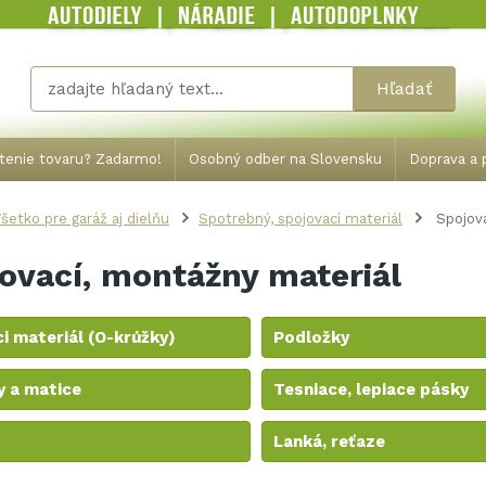
Hľadať
tenie tovaru? Zadarmo!
Osobný odber na Slovensku
Doprava a p
šetko pre garáž aj dielňu
Spotrebný, spojovací materiál
Spojova
ovací, montážny materiál
i materiál (O-krúžky)
Podložky
y a matice
Tesniace, lepiace pásky
Lanká, reťaze