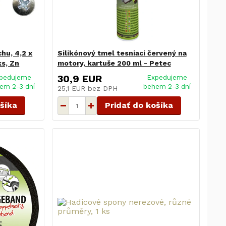
hu, 4,2 x
Silikónový tmel tesniaci červený na
ks, Zn
motory, kartuše 200 ml - Petec
30,9 EUR
pedujeme
Expedujeme
em 2-3 dní
behem 2-3 dní
25,1 EUR
bez DPH
ošíka
Pridať do košíka