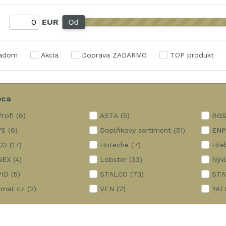
:
EUR
Od
ladom
Akcia
Doprava ZADARMO
TOP produkt
bca
rofi
(6)
ASTA
(5)
BG
YS
(6)
Doplňkový sortiment
(51)
EN
CO
(17)
Hoteche
(7)
Hře
NEX
(4)
Lobster
(33)
Nývl
PID
(5)
STALCO
(73)
STA
smat cz
(2)
VEN
(2)
YAT