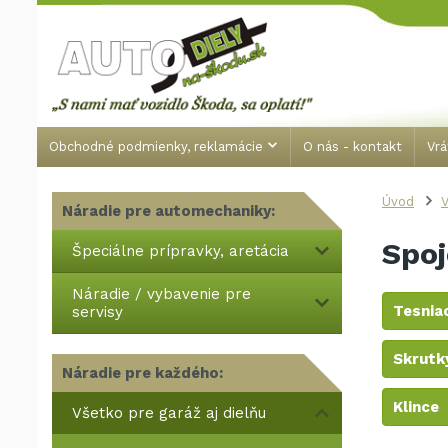
Obchodné podmienky, reklamácie
O nás - kontakt
Vrá
Úvod
V
Náradie pre automechaniky:
Spoj
Špeciálne prípravky, aretácia
Náradie / vybavenie pre
Tesniac
servisy
Skrutk
Náradie pre každého:
Klince
Všetko pre garáž aj dielňu