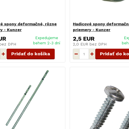
vé spony deformačné, rôzne
Hadicové spony deformačn
y - Kunzer
priemery - Kunzer
UR
2,5 EUR
Expedujeme
Ex
behem 2-3 dní
beh
bez DPH
2,0 EUR
bez DPH
Pridať do košíka
Pridať do k