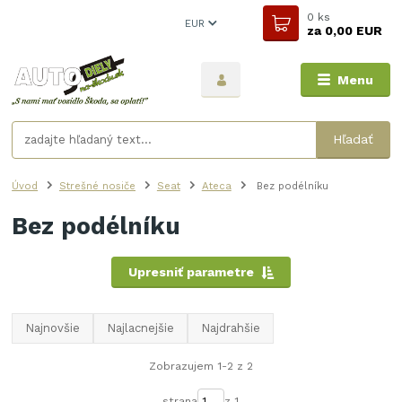
0
ks
EUR
za
0,00 EUR
Menu
Hľadať
Úvod
Strešné nosiče
Seat
Ateca
Bez podélníku
Bez podélníku
Upresniť parametre
Najnovšie
Najlacnejšie
Najdrahšie
Zobrazujem 1-2 z 2
strana
z 1