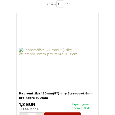
strana
z 1
Repromřížka 130mm(5”) díry čtvercové.8mm
pro repro 100mm
1,3 EUR
Expedujeme
behem 2-3 dní
1,1 EUR
bez DPH