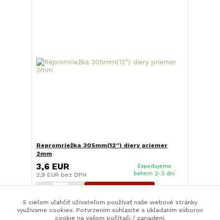
Repromriežka 305mm(12”) diery priemer
2mm
3,6 EUR
Expedujeme
behem 2-3 dní
2,9 EUR
bez DPH
Pridať do košíka
S cieľom uľahčiť užívateľom používať naše webové stránky
využívame cookies. Potvrzením súhlasíte s ukladaním súborov
cookie na vašom počítači / zariadení.