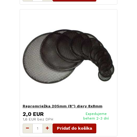
Repromriežka 205mm (8”) diery 8x8mm
2,0 EUR
Expedujeme
behem 2-3 dní
1,6 EUR
bez DPH
Pridať do košíka