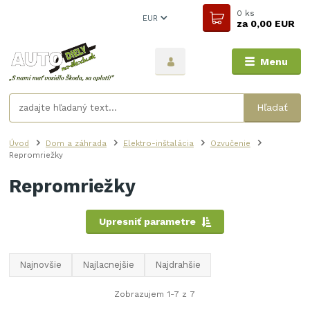
0
ks
EUR
za
0,00 EUR
Menu
Hľadať
Úvod
Dom a záhrada
Elektro-inštalácia
Ozvučenie
Repromriežky
Repromriežky
Upresniť parametre
Najnovšie
Najlacnejšie
Najdrahšie
Zobrazujem 1-7 z 7