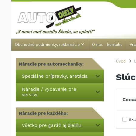
Obchodné podmienky, reklamácie
O nás - kontakt
Vrá
Úvod
Náradie pre automechaniky:
Slú
Špeciálne prípravky, aretácia
Náradie / vybavenie pre
servisy
Cena
Náradie pre každého:
Sk
Všetko pre garáž aj dielňu