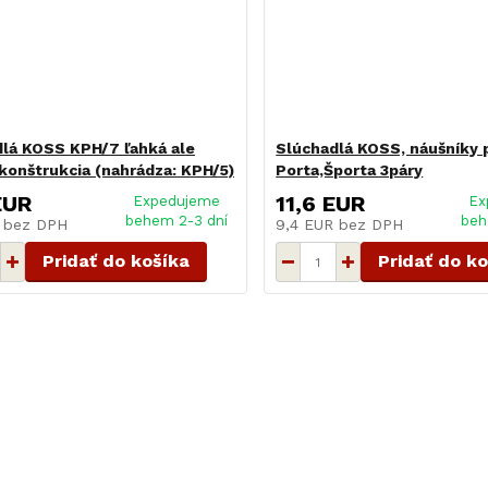
lá KOSS KPH/7 ľahká ale
Slúchadlá KOSS, náušníky 
konštrukcia (nahrádza: KPH/5)
Porta,Športa 3páry
EUR
11,6 EUR
Expedujeme
Ex
behem 2-3 dní
beh
R
bez DPH
9,4 EUR
bez DPH
Pridať do košíka
Pridať do k