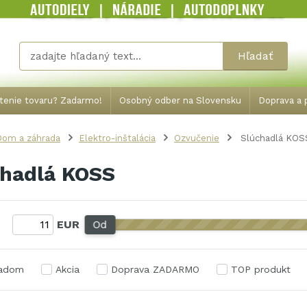
Hľadať
tenie tovaru? Zadarmo!
Osobný odber na Slovensku
Doprava a p
Dom a záhrada
Elektro-inštalácia
Ozvučenie
Slúchadlá KOS
chadlá KOSS
:
EUR
Od
ladom
Akcia
Doprava ZADARMO
TOP produkt