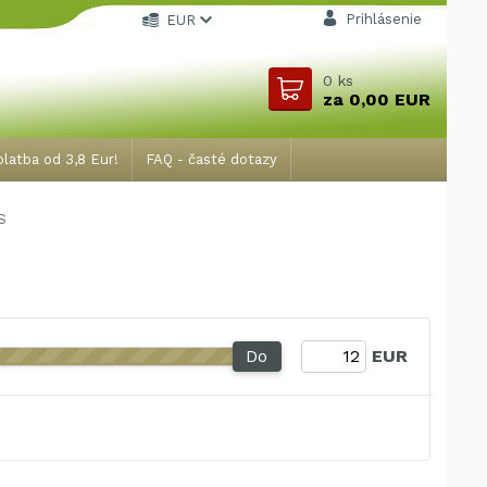
Prihlásenie
EUR
0
ks
za
0,00 EUR
latba od 3,8 Eur!
FAQ - časté dotazy
S
Do
EUR