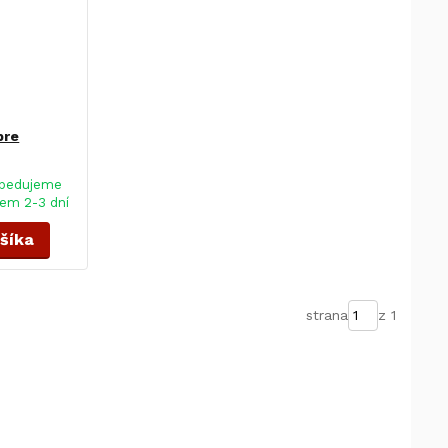
pre
pedujeme
em 2-3 dní
ošíka
strana
z 1