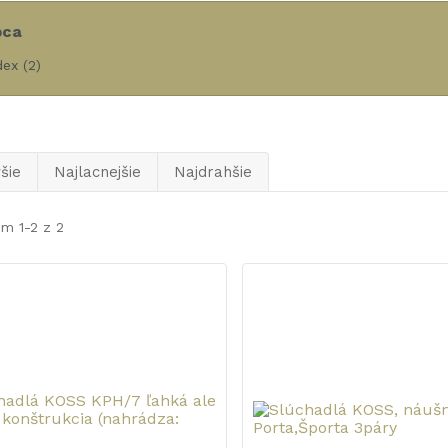
bca
dex
(2)
šie
Najlacnejšie
Najdrahšie
m 1-2 z 2