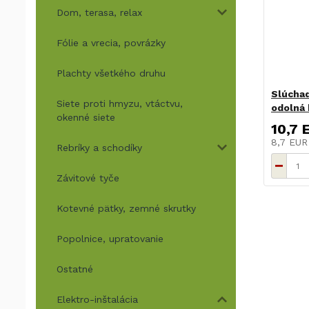
Dom, terasa, relax
Fólie a vrecia, povrázky
Plachty všetkého druhu
Slúchad
Siete proti hmyzu, vtáctvu,
odolná 
okenné siete
10,7 
8,7 EU
Rebríky a schodíky
Závitové tyče
Kotevné pätky, zemné skrutky
Popolnice, upratovanie
Ostatné
Elektro-inštalácia