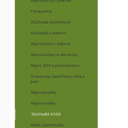
Reproduktory výškové
Pieza,sirény
Slúchadlá bezdrôtové
Slúchadlá s káblom
Reproduktory tlakové
Reprosústavy a reproboxy
Repro 100V a príslušenstvo
Zvukovody, basreflexy, uchá a
pod.
Reprovýhybky
Repromriežky
Slúchadlá KOSS
Rádiá, zosilňovače,