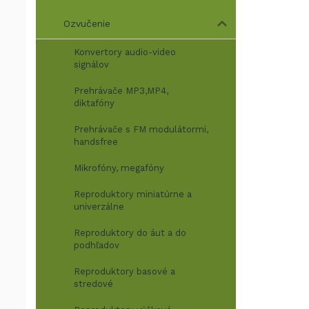
Ozvučenie
Konvertory audio-video
signálov
Prehrávače MP3,MP4,
diktafóny
Prehrávače s FM modulátormi,
handsfree
Mikrofóny, megafóny
Reproduktory miniatúrne a
univerzálne
Reproduktory do áut a do
podhľadov
Reproduktory basové a
stredové