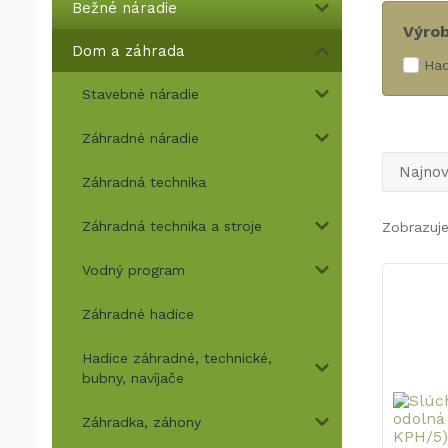
Bežné náradie
Výro
Dom a záhrada
Ha
Stavebné náradie
Záhradné náradie
Najnov
Záhradná technika
Záhradná technika a stroje
Zobrazuje
Vodný program
Záhradné hadice
Hadice záhradné, technické,
bubny, navíjače
Záhradka, záhony