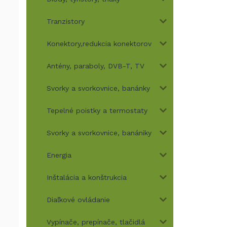
Tranzistory
Konektory,redukcia konektorov
Antény, paraboly, DVB-T, TV
Svorky a svorkovnice, banánky
Tepelné poistky a termostaty
Svorky a svorkovnice, banániky
Energia
Inštalácia a konštrukcia
Diaľkové ovládanie
Vypínače, prepínače, tlačidlá