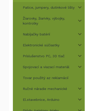
Patice, jumpery, dutinkové lišty
Žiarovky, žiarivky, výbojky,
kontrolky
Nabíjačky batérií
Elektronické súčiastky
Príslušenstvo PC, 3D tlač
Spojovací a viazací materiál
Tovar použitý az reklamácií
Ručné náradie mechanické
El.stavebnice, Arduino
Diódy, tyristory, triaky