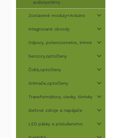
audiosystémy
Zostavené moduly+Arduino
Integrované obvody
Odpory, potenciometre, trimre
Senzory,optočleny
Čidlá,optočleny
Snímače,optočleny
Transformátory, cievky, tlmivky
Sieťové zdroje a napájače
LED pásky a príslušenstvo
Svietidlá