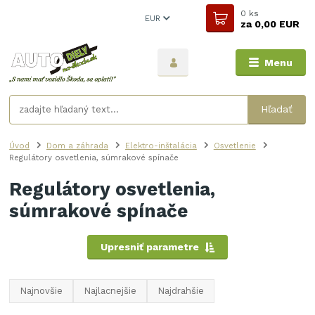
0
ks
EUR
za
0,00 EUR
Menu
Hľadať
Úvod
Dom a záhrada
Elektro-inštalácia
Osvetlenie
Regulátory osvetlenia, súmrakové spínače
Regulátory osvetlenia,
súmrakové spínače
Upresniť parametre
Najnovšie
Najlacnejšie
Najdrahšie