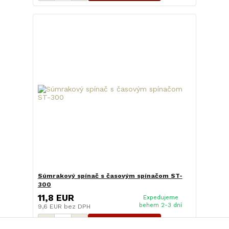
Súmrakový spínač s časovým spínačom ST-
300
11,8 EUR
Expedujeme
behem 2-3 dní
9,6 EUR
bez DPH
Pridať do košíka