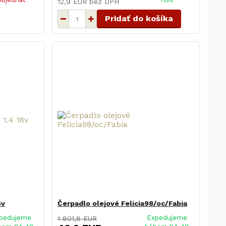
12,9 EUR
bez DPH
Pridať do košíka
6v
Čerpadlo olejové Felicia98/oc/Fabia
pedujeme
Expedujeme
1 801,8 EUR