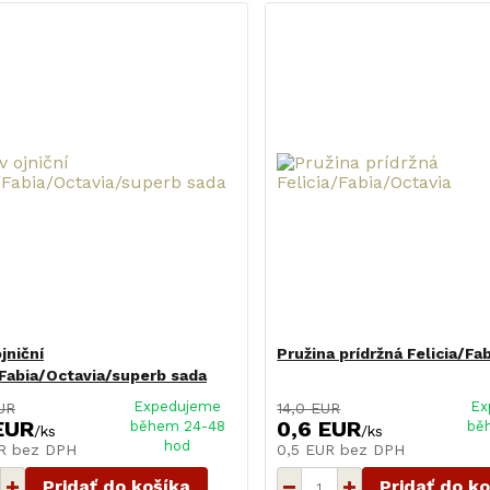
jniční
Pružina prídržná Felicia/Fa
/Fabia/Octavia/superb sada
Expedujeme
Ex
UR
14,0 EUR
EUR
0,6 EUR
během 24-48
bě
/
ks
/
ks
hod
UR
bez DPH
0,5 EUR
bez DPH
Pridať do košíka
Pridať do k