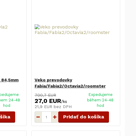
2 84,5mm
Veko prevodovky
Fabia/Fabia2/Octavia2/roomster
pedujeme
Expedujeme
700,7 EUR
27,0 EUR
hem 24-48
během 24-48
/
ks
hod
hod
21,9 EUR
bez DPH
ošíka
Pridať do košíka