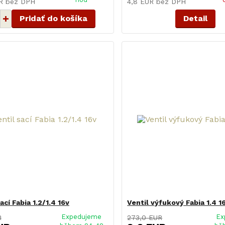
UR
bez DPH
4,8 EUR
bez DPH
Pridať do košíka
Detail
ací Fabia 1.2/1.4 16v
Ventil výfukový Fabia 1.4 1
Expedujeme
Ex
R
273,0 EUR