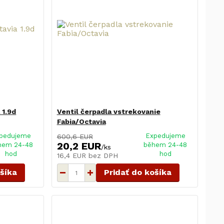
 1.9d
Ventil čerpadla vstrekovanie
Fabia/Octavia
pedujeme
Expedujeme
600,6 EUR
20,2 EUR
hem 24-48
během 24-48
/
ks
hod
hod
16,4 EUR
bez DPH
ošíka
Pridať do košíka