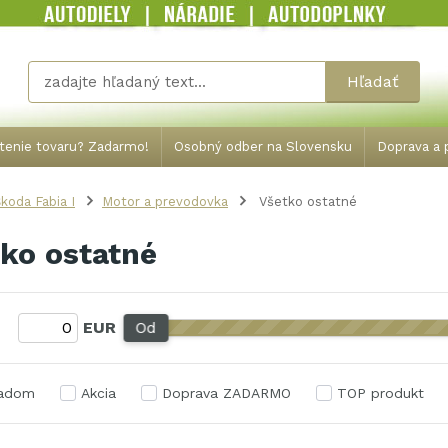
Hľadať
tenie tovaru? Zadarmo!
Osobný odber na Slovensku
Doprava a p
koda Fabia I
Motor a prevodovka
Všetko ostatné
ko ostatné
:
EUR
Od
ladom
Akcia
Doprava ZADARMO
TOP produkt