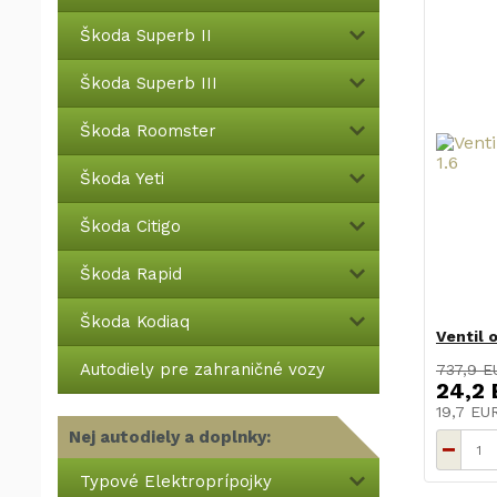
Škoda Superb II
Škoda Superb III
Škoda Roomster
Škoda Yeti
Škoda Citigo
Škoda Rapid
Škoda Kodiaq
Ventil 
Autodiely pre zahraničné vozy
737,9 E
24,2
19,7 E
Nej autodiely a doplnky:
Typové Elektroprípojky