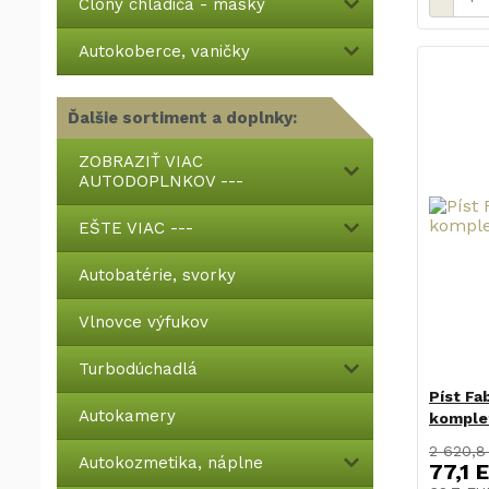
Clony chladiča - masky
Autokoberce, vaničky
Ďalšie sortiment a doplnky:
ZOBRAZIŤ VIAC
AUTODOPLNKOV ---
EŠTE VIAC ---
Autobatérie, svorky
Vlnovce výfukov
Turbodúchadlá
Píst Fa
Autokamery
komple
2 620,8
Autokozmetika, náplne
77,1 