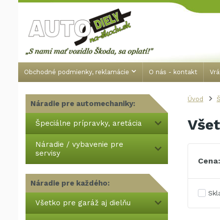
Obchodné podmienky, reklamácie
O nás - kontakt
Vrá
Úvod
Š
Náradie pre automechaniky:
Všet
Špeciálne prípravky, aretácia
Náradie / vybavenie pre
servisy
Cena
Náradie pre každého:
Sk
Všetko pre garáž aj dielňu