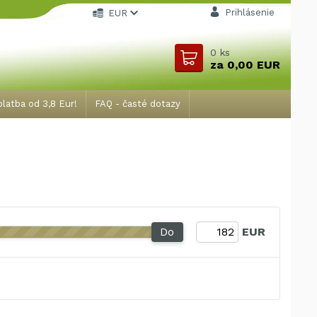
Prihlásenie
EUR
0
ks
za
0,00 EUR
latba od 3,8 Eur!
FAQ - časté dotazy
Do
EUR