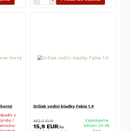
 horný
Držiak vodící kladky Fabia 1.4
dpadlo z
výroby /
Expedujeme
453,2 EUR
15,9 EUR
nemožno
během 24-48
/
ks
objednať
hod