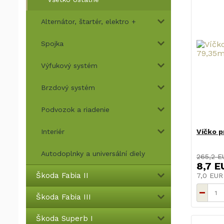
Alternátor, štartér, elektro +
Spojka
Výfukový systém
Brzdový systém
Podvozok a riadenie
Interiér
Víčko 
Autodoplnky a universální diely
265,2 E
8,7 E
Škoda Fabia II
7,0 EU
Škoda Fabia III
Škoda Superb I