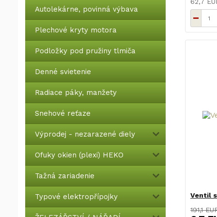
62,7 E
Autolekárne, povinná výbava
Plechové kryty motora
Podložky pod pružiny tlmiča
Denné svietenie
Radiace páky, manžety
Snehové reťaze
Výprodej - nezarazené diely
Ofuky okien (plexi) HEKO
Tažná zariadenie
Ventil s
Typové elektropřípojky
191,1 EU