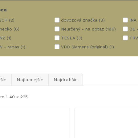
bca
SCH
(2)
dovozová značka
(8)
INA 
mecko
(6)
Neurčený - na dotaz
(186)
OE -
INZ
(1)
TESLA
(3)
TRW
 - repas
(1)
VDO Siemens (original)
(1)
šie
Najlacnejšie
Najdrahšie
em 1-40 z 225