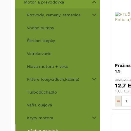
Motor a prevodovka
Rozvody, remeny, remenice
Vodné pumpy
Škrtiaci klapky
Vstrekovanie
Pružina
Hlava motora + veko
1.9
Filtere (olej,vzduch,kabína)
362,2 E
12,7 
10,3 E
Turbodúchadlo
Vaňa olejová
Kryty motora
Všetko ostatné