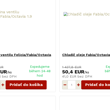
 ventilu Felicia/Fabia/Octavia
Chladič oleje Fabia/Octavia
Expedujeme
Ex
UR
1 437,8 EUR
EUR
50,4 EUR
během 24-48
bě
/
ks
/
ks
hod
UR
bez DPH
41,0 EUR
bez DPH
Pridať do košíka
Pridať do k