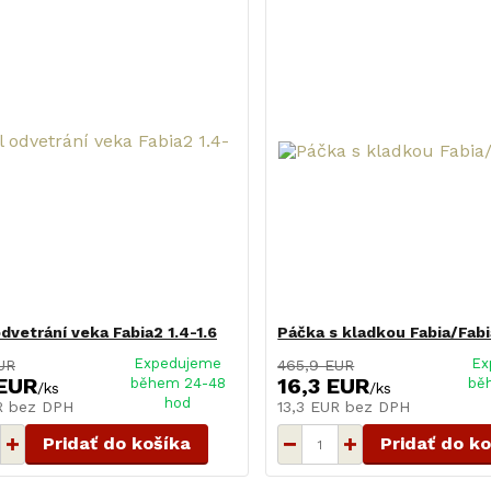
odvetrání veka Fabia2 1.4-1.6
Páčka s kladkou Fabia/Fabi
Expedujeme
Ex
UR
465,9 EUR
 EUR
16,3 EUR
během 24-48
bě
/
ks
/
ks
hod
UR
bez DPH
13,3 EUR
bez DPH
Pridať do košíka
Pridať do k