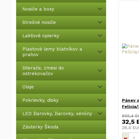
Nosiče a boxy
Strešné nosiče
Lakťové opierky
Plastové lemy blatníkov a
prahov
Stierače, zmesi do
ostrekovačov
Oleje
Pokrievky, disky
Pánev o
Felicia
LED žiarovky, žiarovky, xenóny
855,4 E
32,5 
Zásterky Škoda
26,4 E