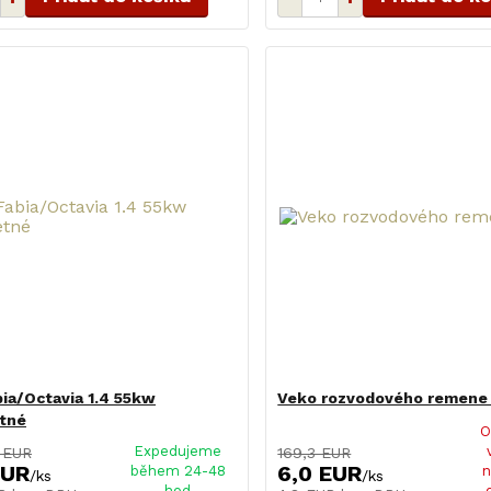
bia/Octavia 1.4 55kw
Veko rozvodového remene
tné
O
Expedujeme
 EUR
169,3 EUR
EUR
6,0 EUR
během 24-48
/
ks
/
ks
hod