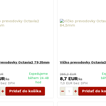
prevodovky Octavia2 79,35mm
Víčko prevodovky Octavia
Expedujeme
Ex
UR
265,2 EUR
UR
8,7 EUR
během 24-48
bě
/
ks
/
ks
hod
R
bez DPH
7,0 EUR
bez DPH
Pridať do košíka
Pridať do k