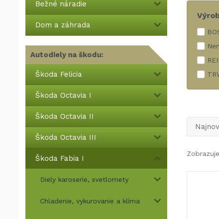
Bežné náradie
Výro
Dom a záhrada
BO
Ne
Autodiely na škodu:
RE
Škoda Felicia
TRW
Škoda Octavia I
Škoda Octavia II
Najnov
Škoda Octavia III
Zobrazuj
Škoda Fabia I
Diely karoserie, svetlomety
Chladenie, vykurovanie a klíma