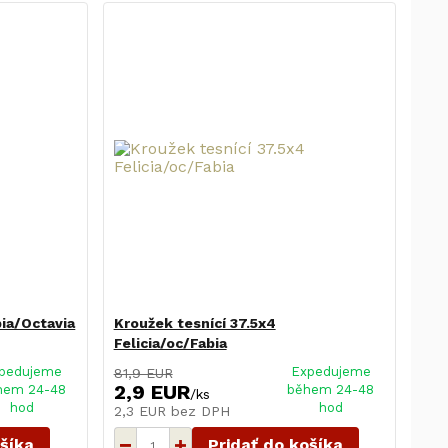
bia/Octavia
Kroužek tesnící 37.5x4
Felicia/oc/Fabia
pedujeme
Expedujeme
81,9 EUR
2,9 EUR
hem 24-48
během 24-48
/
ks
hod
hod
2,3 EUR
bez DPH
ošíka
Pridať do košíka