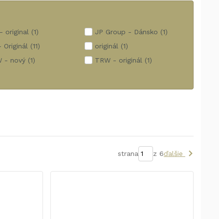
- original
(1)
JP Group - Dánsko
(1)
 Originál
(11)
originál
(1)
 - nový
(1)
TRW - originál
(1)
strana
z 6
ďalšie