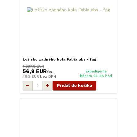
Ložisko zadného kola Fabia abs - fag
1 637,8 EUR
56,9 EUR
Expedujeme
/
ks
během 24-48 hod
46,3 EUR
bez DPH
Pridať do košíka