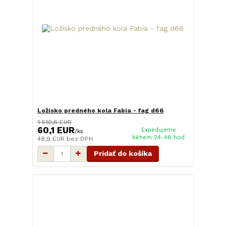
Ložisko predného kola Fabia - fag d66
1 510,6 EUR
60,1 EUR
Expedujeme
/
ks
během 24-48 hod
48,9 EUR
bez DPH
Pridať do košíka