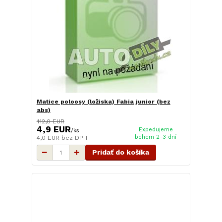
Matice poloosy (ložiska) Fabia junior (bez
abs)
112,0 EUR
4,9 EUR
Expedujeme
/
ks
behem 2-3 dní
4,0 EUR
bez DPH
Pridať do košíka