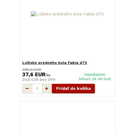
Ložisko predného kola Fabia d72
980,0 EUR
37,6 EUR
Expedujeme
/
ks
během 24-48 hod
30,6 EUR
bez DPH
Pridať do košíka