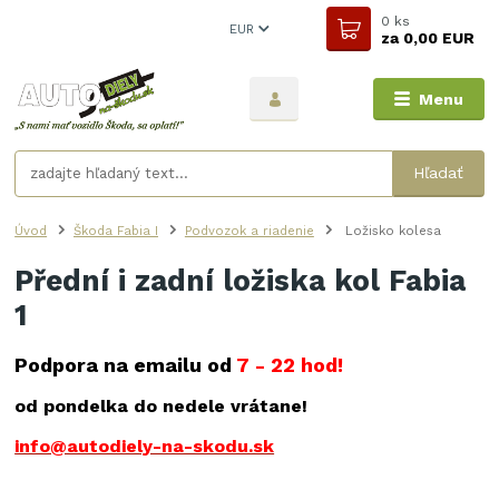
0
ks
EUR
za
0,00 EUR
Menu
Hľadať
Úvod
Škoda Fabia I
Podvozok a riadenie
Ložisko kolesa
Přední i zadní ložiska kol Fabia
1
Podpora na emailu od
7 - 22 hod!
od pondelka do nedele vrátane!
info@autodiely-na-skodu.sk