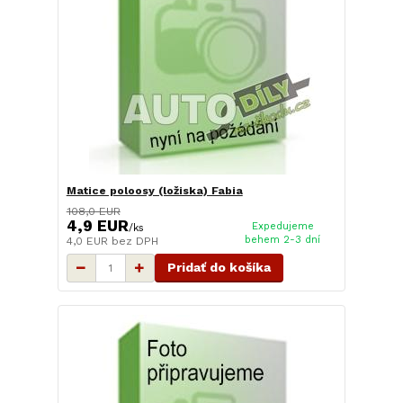
Matice poloosy (ložiska) Fabia
108,0 EUR
4,9 EUR
Expedujeme
/
ks
behem 2-3 dní
4,0 EUR
bez DPH
Pridať do košíka