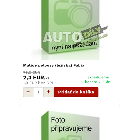
Matice poloosy (ložiska) Fabia
75,0 EUR
2,3 EUR
Expedujeme
/
ks
behem 2-3 dní
1,9 EUR
bez DPH
Pridať do košíka