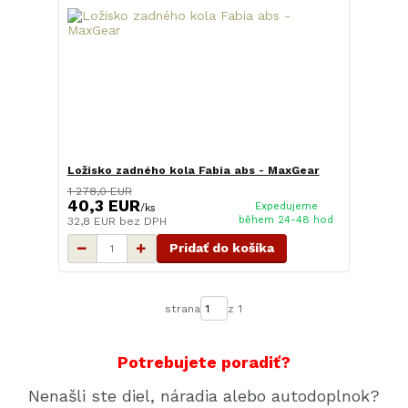
Ložisko zadného kola Fabia abs - MaxGear
1 278,0 EUR
40,3 EUR
Expedujeme
/
ks
během 24-48 hod
32,8 EUR
bez DPH
Pridať do košíka
strana
z 1
Potrebujete poradiť?
Nenašli ste diel, náradia alebo autodoplnok?