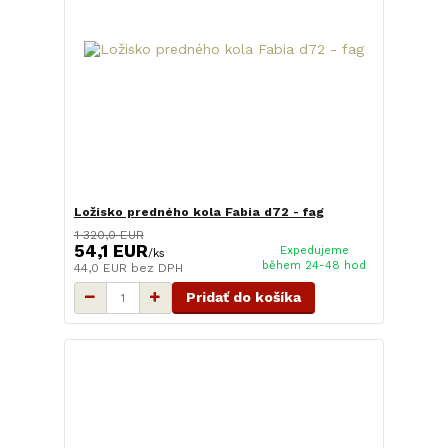
Ložisko predného kola Fabia d72 - fag
1 320,0 EUR
54,1 EUR
Expedujeme
/
ks
během 24-48 hod
44,0 EUR
bez DPH
Pridať do košíka