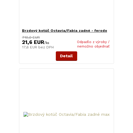
Brzdový kotúč Octavia/Fabia zadné - ferodo
710,0 EUR
21,6 EUR
Odpadlo z výroby /
/
ks
nemožno objednať
17,6 EUR
bez DPH
Detail