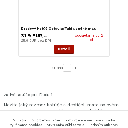
Brzdový kotúč Octavia/Fabia zadné max
31,9 EUR
odosielame do 24
/
ks
hod
25,9 EUR
bez DPH
Detail
strana
z 1
zadné kotúče pre Fabia 1.
Nevíte jaký rozmer kotúče a destiček máte na svém
voze? Potrebujete se ujistit o rozmeru kotúče?
S cieľom uľahčiť užívateľom používať naše webové stránky
Pošlete nám na email VIN vašeho vozu a my vám
využívame cookies. Potvrzením súhlasíte s ukladaním súborov
pošleme rozmer kotúče i s cenou zpet.