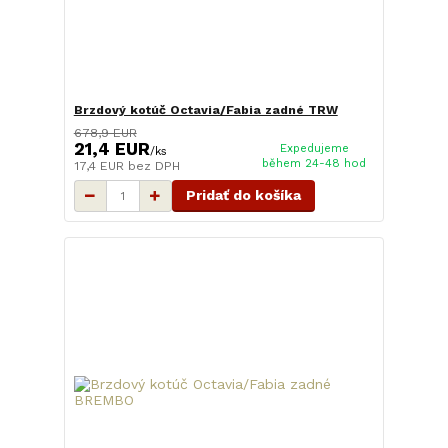
Brzdový kotúč Octavia/Fabia zadné TRW
678,9 EUR
21,4 EUR
Expedujeme
/
ks
během 24-48 hod
17,4 EUR
bez DPH
Pridať do košíka