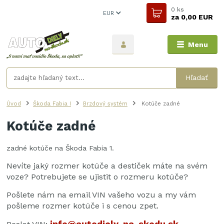
0
ks
EUR
za
0,00 EUR
Menu
Hľadať
Úvod
Škoda Fabia I
Brzdový systém
Kotúče zadné
Kotúče zadné
zadné kotúče na Škoda Fabia 1.
Nevíte jaký rozmer kotúče a destiček máte na svém
voze? Potrebujete se ujistit o rozmeru kotúče?
Pošlete nám na email VIN vašeho vozu a my vám
pošleme rozmer kotúče i s cenou zpet.
info@autodiely-na-skodu.sk