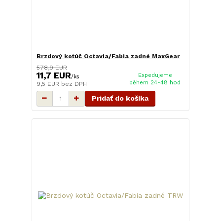
Brzdový kotúč Octavia/Fabia zadné MaxGear
578,9 EUR
11,7 EUR
Expedujeme
/
ks
během 24-48 hod
9,5 EUR
bez DPH
Pridať do košíka