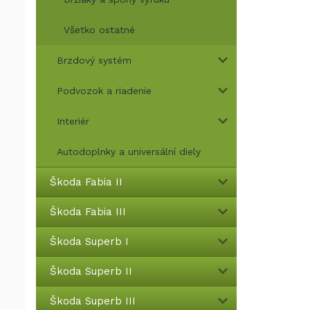
Všetko ostatné
Brzdový systém
Podvozok a riadenie
Interiér
Autodoplnky a universální diely
Škoda Fabia II
Škoda Fabia III
Škoda Superb I
Škoda Superb II
Škoda Superb III