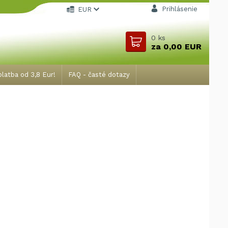
Prihlásenie
EUR
0
ks
za
0,00 EUR
latba od 3,8 Eur!
FAQ - časté dotazy