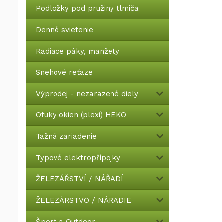
Podložky pod pružiny tlmiča
Denné svietenie
Radiace páky, manžety
Snehové reťaze
Výprodej - nezarazené diely
Ofuky okien (plexi) HEKO
Tažná zariadenie
Typové elektropřípojky
ŽELEZÁŘSTVÍ / NÁŘADÍ
ŽELEZÁRSTVO / NÁRADIE
Šport a Outdoor