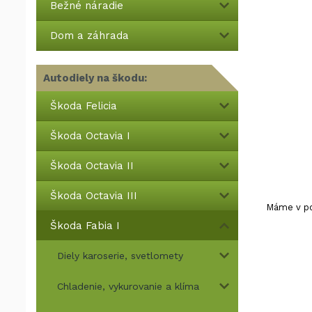
Bežné náradie
Dom a záhrada
Autodiely na škodu:
Škoda Felicia
Škoda Octavia I
Škoda Octavia II
Škoda Octavia III
Máme v pon
Škoda Fabia I
Diely karoserie, svetlomety
Chladenie, vykurovanie a klíma