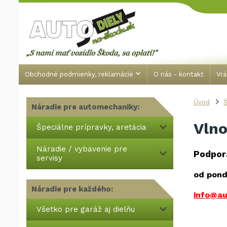
Obchodné podmienky, reklamácie
O nás - kontakt
Vrá
Úvod
Š
Náradie pre automechaniky:
Vlno
Špeciálne prípravky, aretácia
Náradie / vybavenie pre
Podpor
servisy
od pond
Náradie pre každého:
info@au
Všetko pre garáž aj dielňu