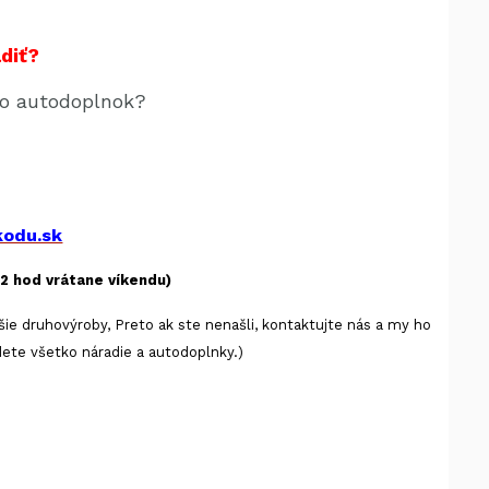
diť?
ebo autodoplnok?
!
kodu.sk
2 hod vrátane víkendu)
jšie druhovýroby, Preto ak ste nenašli, kontaktujte nás a my ho
ete všetko náradie a autodoplnky.)