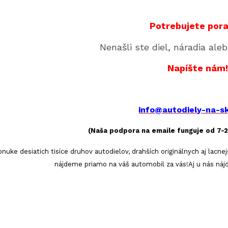
Potrebujete pora
Nenašli ste diel, náradia al
Napíšte nám
info@autodiely-na-s
(Naša podpora na emaile funguje od 7-2
uke desiatich tisíce druhov autodielov, drahších originálnych aj lacne
nájdeme priamo na váš automobil za vás!Aj u nás nájd