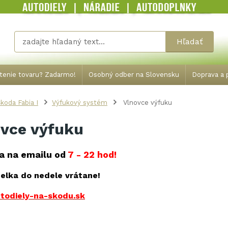
Hľadať
tenie tovaru? Zadarmo!
Osobný odber na Slovensku
Doprava a p
koda Fabia I
Výfukový systém
Vlnovce výfuku
vce výfuku
a na emailu od
7 - 22 hod!
elka do nedele vrátane!
todiely-na-skodu.sk