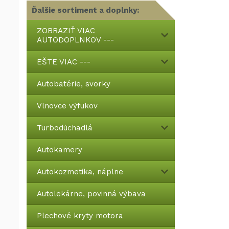
Ďalšie sortiment a doplnky:
ZOBRAZIŤ VIAC
AUTODOPLNKOV ---
EŠTE VIAC ---
Autobatérie, svorky
Vlnovce výfukov
Turbodúchadlá
Autokamery
Autokozmetika, náplne
Autolekárne, povinná výbava
Plechové kryty motora