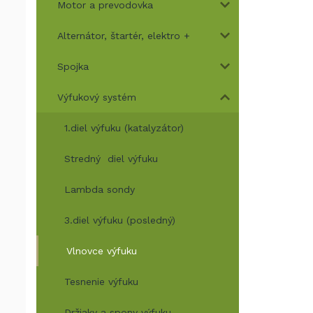
Motor a prevodovka
Alternátor, štartér, elektro +
Spojka
Výfukový systém
1.diel výfuku (katalyzátor)
Stredný diel výfuku
Lambda sondy
3.diel výfuku (posledný)
Vlnovce výfuku
Tesnenie výfuku
Držiaky a spony výfuku