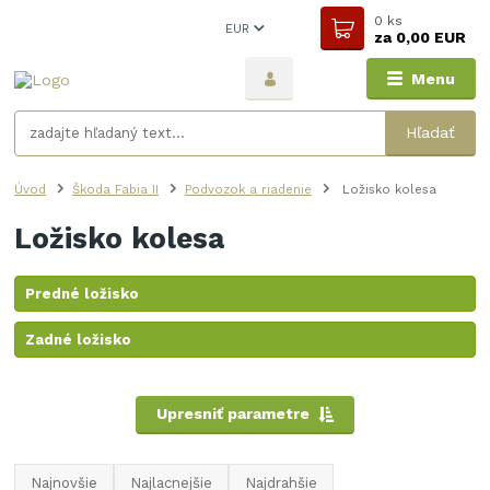
0
ks
EUR
za
0,00 EUR
Menu
Hľadať
Úvod
Škoda Fabia II
Podvozok a riadenie
Ložisko kolesa
Ložisko kolesa
Predné ložisko
Zadné ložisko
Upresniť parametre
Najnovšie
Najlacnejšie
Najdrahšie