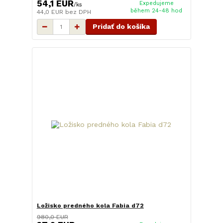
54,1 EUR
Expedujeme
/
ks
během 24-48 hod
44,0 EUR
bez DPH
Pridať do košíka
Ložisko predného kola Fabia d72
980,0 EUR