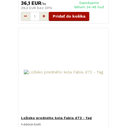
36,1 EUR
Expedujeme
/
ks
během 24-48 hod
29,3 EUR
bez DPH
Pridať do košíka
Ložisko predného kola Fabia d72 - fag
1 320,0 EUR