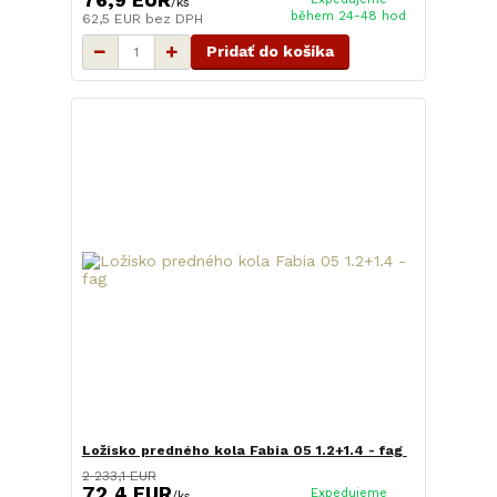
76,9 EUR
/
ks
během 24-48 hod
62,5 EUR
bez DPH
Pridať do košíka
Ložisko predného kola Fabia 05 1.2+1.4 - fag
2 233,1 EUR
72,4 EUR
Expedujeme
/
ks