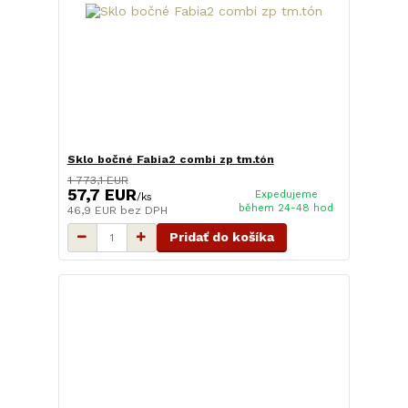
Sklo bočné Fabia2 combi zp tm.tón
1 773,1 EUR
57,7 EUR
Expedujeme
/
ks
během 24-48 hod
46,9 EUR
bez DPH
Pridať do košíka