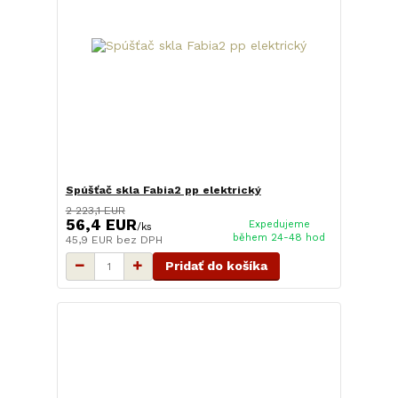
Spúšťač skla Fabia2 pp elektrický
2 223,1 EUR
56,4 EUR
Expedujeme
/
ks
během 24-48 hod
45,9 EUR
bez DPH
Pridať do košíka