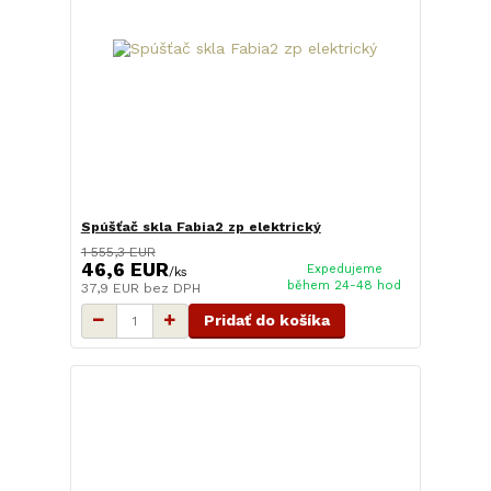
Spúšťač skla Fabia2 zp elektrický
1 555,3 EUR
46,6 EUR
Expedujeme
/
ks
během 24-48 hod
37,9 EUR
bez DPH
Pridať do košíka