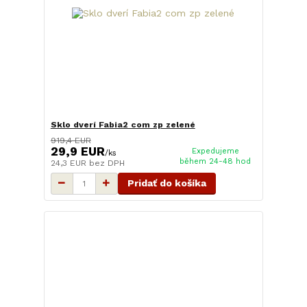
Sklo dverí Fabia2 com zp zelené
919,4 EUR
29,9 EUR
Expedujeme
/
ks
během 24-48 hod
24,3 EUR
bez DPH
Pridať do košíka