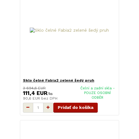
Sklo čelné Fabia2 zelené šedý pruh
3 694,6 EUR
Čelní a zadní skla -
111,4 EUR
POUZE OSOBNÍ
/
ks
ODBĚR
90,6 EUR
bez DPH
Pridať do košíka