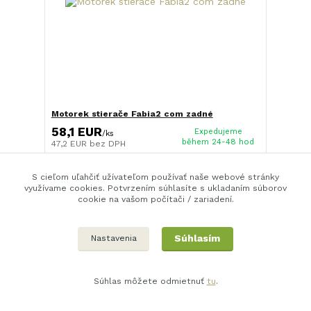
Motorek stierače Fabia2 com zadné
58,1 EUR
Expedujeme
/
ks
během 24-48 hod
47,2 EUR
bez DPH
Pridať do košíka
S cieľom uľahčiť užívateľom používať naše webové stránky
využívame cookies. Potvrzením súhlasíte s ukladaním súborov
cookie na vašom počítači / zariadení.
Súhlasím
Nastavenia
Súhlas môžete odmietnuť
tu
.