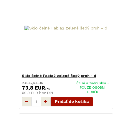
Sklo čelné Fabia2 zelené šedý pruh - d
2 085,6 EUR
Čelní a zadní skla -
73,8 EUR
POUZE OSOBNÍ
/
ks
ODBĚR
60,0 EUR
bez DPH
Pridať do košíka