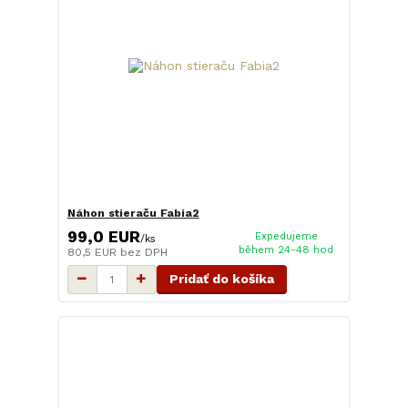
Náhon stieraču Fabia2
99,0 EUR
Expedujeme
/
ks
během 24-48 hod
80,5 EUR
bez DPH
Pridať do košíka