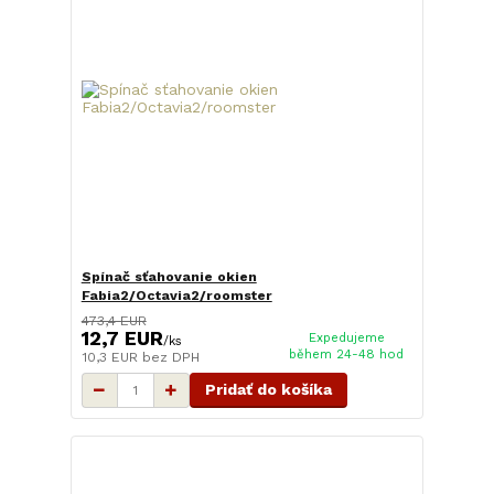
Spínač sťahovanie okien
Fabia2/Octavia2/roomster
473,4 EUR
12,7 EUR
Expedujeme
/
ks
během 24-48 hod
10,3 EUR
bez DPH
Pridať do košíka