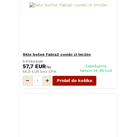
Sklo bočné Fabia2 combi zl tm.tón
1 773,1 EUR
57,7 EUR
Expedujeme
/
ks
během 24-48 hod
46,9 EUR
bez DPH
Pridať do košíka