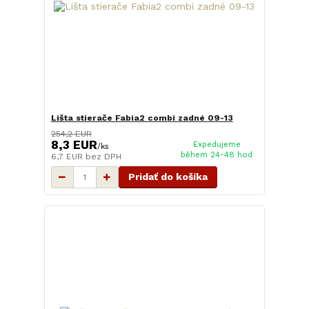
Lišta stierače Fabia2 combi zadné 09-13
254,2 EUR
8,3 EUR
Expedujeme
/
ks
během 24-48 hod
6,7 EUR
bez DPH
Pridať do košíka