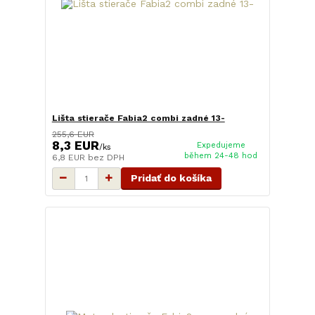
Lišta stierače Fabia2 combi zadné 13-
255,6 EUR
8,3 EUR
Expedujeme
/
ks
během 24-48 hod
6,8 EUR
bez DPH
Pridať do košíka