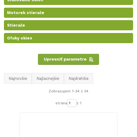
Motorek stierače
Stierače
Ofuky okien
Upresniť parametre
Najnovšie
Najlacnejšie
Najdrahšie
Zobrazujem 1-34 z 34
strana
z 1