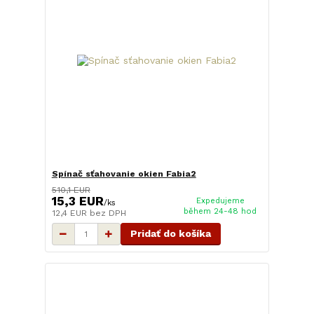
Spínač sťahovanie okien Fabia2
510,1 EUR
15,3 EUR
Expedujeme
/
ks
během 24-48 hod
12,4 EUR
bez DPH
Pridať do košíka