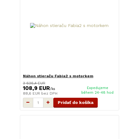
Náhon stieraču Fabia2 s motorkem
3 636,4 EUR
108,9 EUR
Expedujeme
/
ks
během 24-48 hod
88,6 EUR
bez DPH
Pridať do košíka