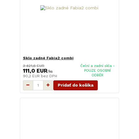
Sklo zadné Fabia2 combi
3 421,6 EUR
Čelní a zadní skla -
111,0 EUR
POUZE OSOBNÍ
/
ks
ODBĚR
90,2 EUR
bez DPH
Pridať do košíka