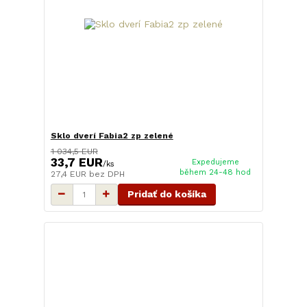
Sklo dverí Fabia2 zp zelené
1 034,5 EUR
33,7 EUR
Expedujeme
/
ks
během 24-48 hod
27,4 EUR
bez DPH
Pridať do košíka