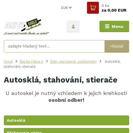
0
ks
EUR
za
0,00 EUR
Menu
Hľadať
Úvod
Škoda Fabia II
Diely karoserie, svetlomety
Autosklá,
stahování, stierače
Autosklá, stahování, stierače
U autoskel je nutný vzhledem k jejich krehkosti
osobní odber!
Autosklá
Sťahovanie okien