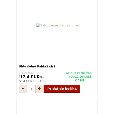
Sklo čelné Fabia2 čiré
3 603,6 EUR
Čelní a zadní skla -
117,4 EUR
POUZE OSOBNÍ
/
ks
ODBĚR
95,4 EUR
bez DPH
Pridať do košíka