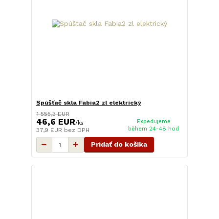
Spúšťač skla Fabia2 zl elektrický
1 555,3 EUR
46,6 EUR
Expedujeme
/
ks
během 24-48 hod
37,9 EUR
bez DPH
Pridať do košíka