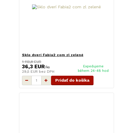
Sklo dverí Fabia2 com zl zelené
1 113,8 EUR
36,3 EUR
Expedujeme
/
ks
během 24-48 hod
29,5 EUR
bez DPH
Pridať do košíka