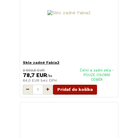
Sklo zadné Fabia2
2 502,5 EUR
Čelní a zadní skla -
78,7 EUR
POUZE OSOBNÍ
/
ks
ODBĚR
64,0 EUR
bez DPH
Pridať do košíka