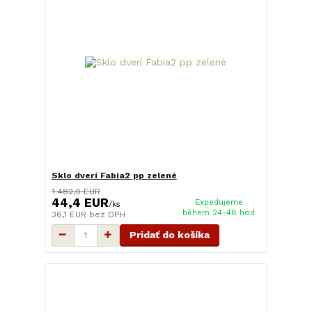
Sklo dverí Fabia2 pp zelené
1 482,0 EUR
44,4 EUR
Expedujeme
/
ks
během 24-48 hod
36,1 EUR
bez DPH
Pridať do košíka