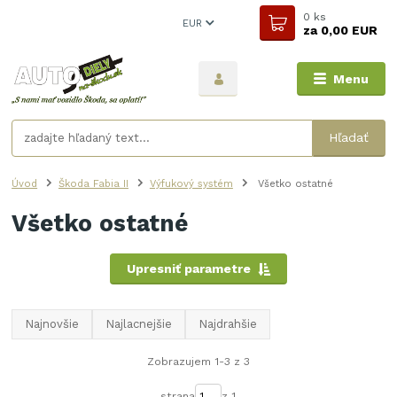
0
ks
EUR
za
0,00 EUR
Menu
Hľadať
Úvod
Škoda Fabia II
Výfukový systém
Všetko ostatné
Všetko ostatné
Upresniť parametre
Najnovšie
Najlacnejšie
Najdrahšie
Zobrazujem 1-3 z 3
strana
z 1