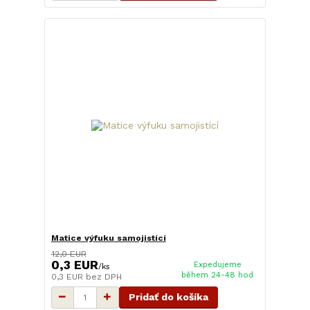
Matice výfuku samojistící
12,0 EUR
0,3 EUR
Expedujeme
/
ks
během 24-48 hod
0,3 EUR
bez DPH
Pridať do košíka