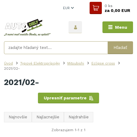
0
ks
EUR
za
0,00 EUR
Menu
Hľadať
Úvod
Typové Elektroprípojky
Mitsubishi
Eclipse cross
2021/02-
2021/02-
Upresniť parametre
Najnovšie
Najlacnejšie
Najdrahšie
Zobrazujem 1-1 z 1