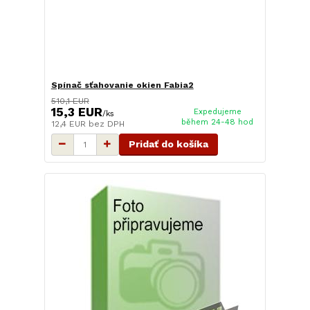
Spínač sťahovanie okien Fabia2
510,1 EUR
15,3 EUR
Expedujeme
/
ks
během 24-48 hod
12,4 EUR
bez DPH
Pridať do košíka