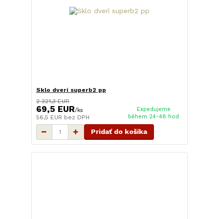
Sklo dverí superb2 pp
2 321,3 EUR
69,5 EUR
Expedujeme
/
ks
během 24-48 hod
56,5 EUR
bez DPH
Pridať do košíka