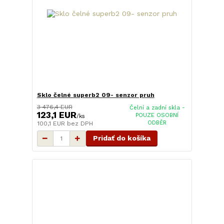
Sklo čelné superb2 09- senzor pruh
3 476,4 EUR
Čelní a zadní skla -
123,1 EUR
POUZE OSOBNÍ
/
ks
ODBĚR
100,1 EUR
bez DPH
Pridať do košíka