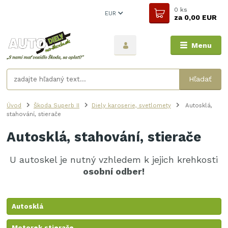
0
ks
EUR
za
0,00 EUR
Menu
Hľadať
Úvod
Škoda Superb II
Diely karoserie, svetlomety
Autosklá,
stahování, stierače
Autosklá, stahování, stierače
U autoskel je nutný vzhledem k jejich krehkosti
osobní odber!
Autosklá
Motorek stierače