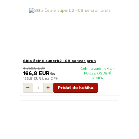
Sklo čelné superb2 -09 senzor pruh
4 753,8 EUR
Čelní a zadní skla -
166,8 EUR
POUZE OSOBNÍ
/
ks
ODBĚR
135,6 EUR
bez DPH
Pridať do košíka