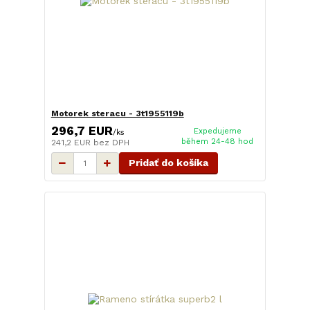
Motorek steracu - 3t1955119b
296,7 EUR
Expedujeme
/
ks
během 24-48 hod
241,2 EUR
bez DPH
Pridať do košíka