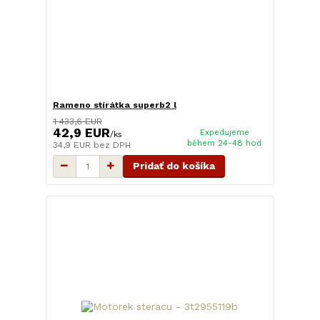
Rameno stírátka superb2 l
1 433,6 EUR
42,9 EUR
Expedujeme
/
ks
během 24-48 hod
34,9 EUR
bez DPH
Pridať do košíka