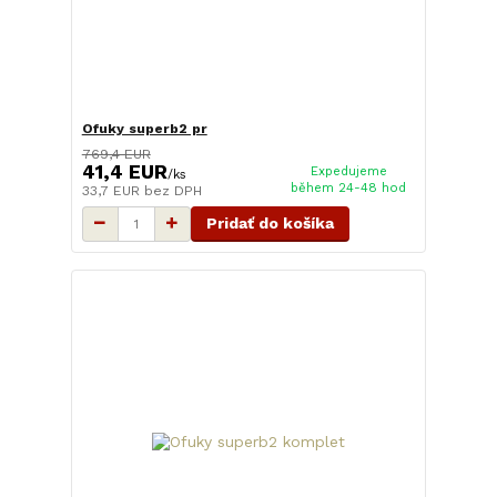
Ofuky superb2 pr
769,4 EUR
41,4 EUR
Expedujeme
/
ks
během 24-48 hod
33,7 EUR
bez DPH
Pridať do košíka