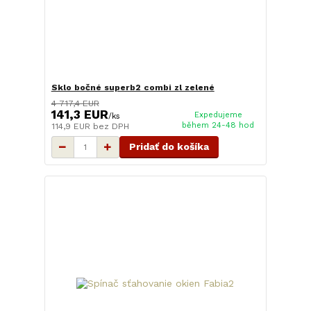
Sklo bočné superb2 combi zl zelené
4 717,4 EUR
141,3 EUR
Expedujeme
/
ks
během 24-48 hod
114,9 EUR
bez DPH
Pridať do košíka