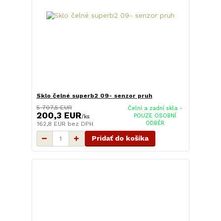
Sklo čelné superb2 09- senzor pruh
5 707,5 EUR
Čelní a zadní skla -
200,3 EUR
POUZE OSOBNÍ
/
ks
ODBĚR
162,8 EUR
bez DPH
Pridať do košíka