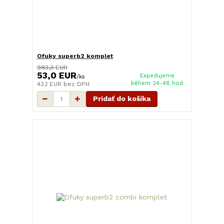
Ofuky superb2 komplet
983,3 EUR
53,0 EUR
Expedujeme
/
ks
během 24-48 hod
43,1 EUR
bez DPH
Pridať do košíka