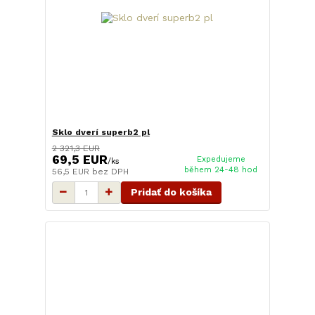
Sklo dverí superb2 pl
2 321,3 EUR
69,5 EUR
Expedujeme
/
ks
během 24-48 hod
56,5 EUR
bez DPH
Pridať do košíka