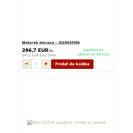
Motorek steracu - 3t2955119b
296,7 EUR
Expedujeme
/
ks
během 24-48 hod
241,2 EUR
bez DPH
Pridať do košíka