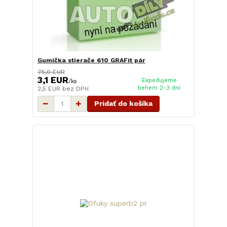
Gumička stierače 610 GRAFit pár
75,0 EUR
3,1 EUR
Expedujeme
/
ks
behem 2-3 dní
2,5 EUR
bez DPH
Pridať do košíka