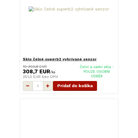
Sklo čelné superb2 vyhrívané senzor
10 303,8 EUR
Čelní a zadní skla -
308,7 EUR
POUZE OSOBNÍ
/
ks
ODBĚR
251,0 EUR
bez DPH
Pridať do košíka