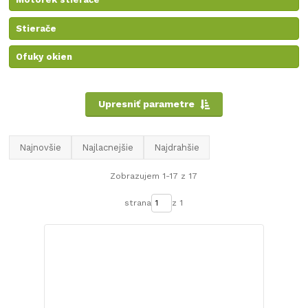
Stierače
Ofuky okien
Upresniť parametre
Najnovšie
Najlacnejšie
Najdrahšie
Zobrazujem 1-17 z 17
strana
z 1