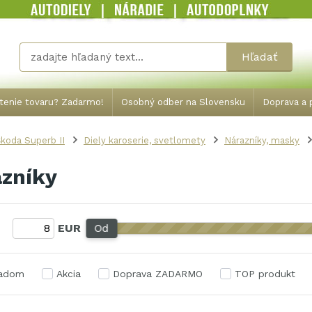
Hľadať
tenie tovaru? Zadarmo!
Osobný odber na Slovensku
Doprava a p
koda Superb II
Diely karoserie, svetlomety
Nárazníky, masky
zníky
:
EUR
Od
ladom
Akcia
Doprava ZADARMO
TOP produkt