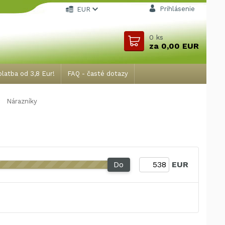
Prihlásenie
EUR
0
ks
za
0,00 EUR
latba od 3,8 Eur!
FAQ - časté dotazy
Nárazníky
Do
EUR