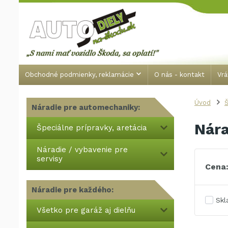
Obchodné podmienky, reklamácie
O nás - kontakt
Vrá
Úvod
Š
Náradie pre automechaniky:
Nára
Špeciálne prípravky, aretácia
Náradie / vybavenie pre
servisy
Cena
Náradie pre každého:
Sk
Všetko pre garáž aj dielňu