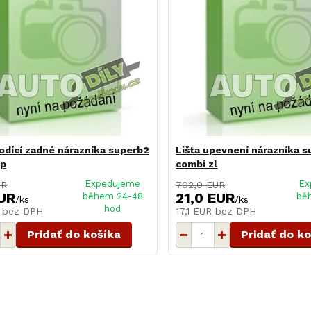
vodící zadné nárazníka superb2
Lišta upevnení nárazníka 
zp
combi zl
Expedujeme
Ex
UR
702,0 EUR
UR
21,0 EUR
během 24-48
bě
/
ks
/
ks
hod
R
bez DPH
17,1 EUR
bez DPH
Pridať do košíka
Pridať do k