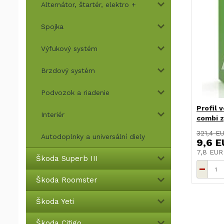
Alternátor, štartér, elektro +
Spojka
Výfukový systém
Brzdový systém
Podvozok a riadenie
Profil 
Interiér
combi 
321,4 E
Autodoplnky a universální diely
9,6 E
7,8 EU
Škoda Superb III
Škoda Roomster
Škoda Yeti
Škoda Citigo