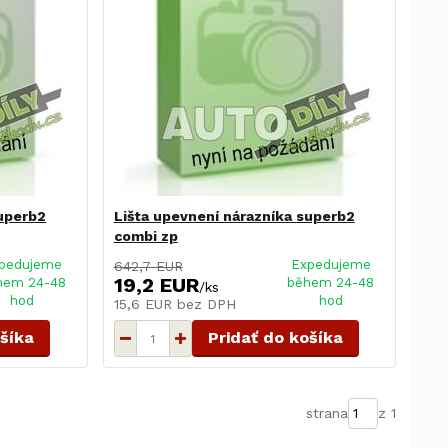
superb2
Lišta upevnení nárazníka superb2
combi zp
pedujeme
Expedujeme
642,7 EUR
19,2 EUR
hem 24-48
během 24-48
/
ks
hod
hod
15,6 EUR
bez DPH
ošíka
Pridať do košíka
strana
z 1