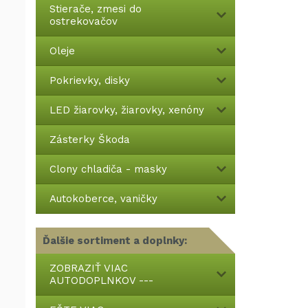
Stierače, zmesi do
ostrekovačov
Oleje
Pokrievky, disky
LED žiarovky, žiarovky, xenóny
Zásterky Škoda
Clony chladiča - masky
Autokoberce, vaničky
Ďalšie sortiment a doplnky:
ZOBRAZIŤ VIAC
AUTODOPLNKOV ---