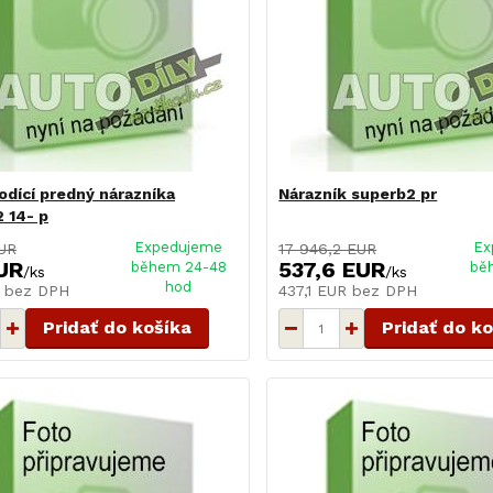
vodící predný nárazníka
Nárazník superb2 pr
 14- p
Expedujeme
Ex
UR
17 946,2 EUR
UR
537,6 EUR
během 24-48
bě
/
ks
/
ks
hod
R
bez DPH
437,1 EUR
bez DPH
Pridať do košíka
Pridať do k