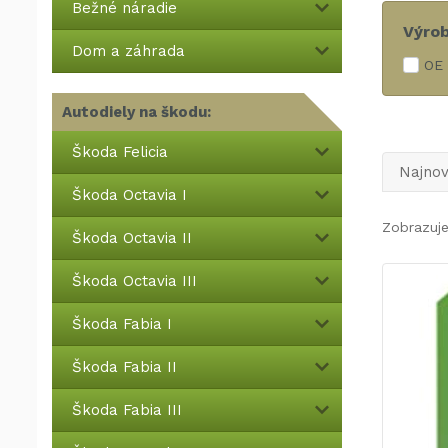
Bežné náradie
Výro
Dom a záhrada
OE 
Autodiely na škodu:
Škoda Felicia
Najnov
Škoda Octavia I
Zobrazuj
Škoda Octavia II
Škoda Octavia III
Škoda Fabia I
Škoda Fabia II
Škoda Fabia III