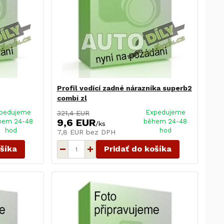
Profil vodící zadné nárazníka superb2
combi zl
pedujeme
Expedujeme
321,4 EUR
9,6 EUR
hem 24-48
během 24-48
/
ks
hod
hod
7,8 EUR
bez DPH
ošíka
Pridať do košíka