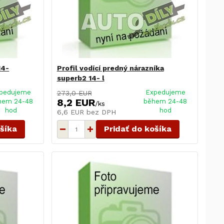
14-
Profil vodící predný nárazníka
superb2 14- l
pedujeme
Expedujeme
273,0 EUR
8,2 EUR
hem 24-48
během 24-48
/
ks
hod
hod
6,6 EUR
bez DPH
ošíka
Pridať do košíka