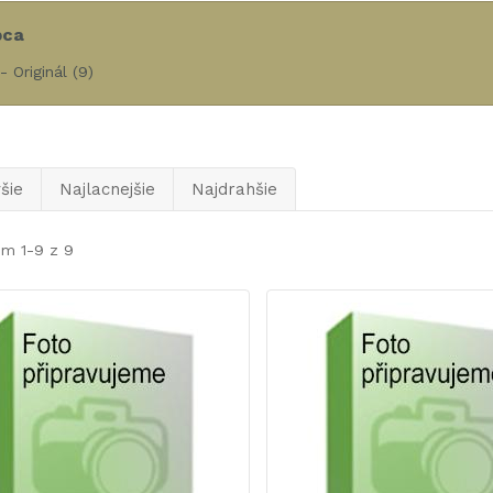
bca
- Originál
(9)
šie
Najlacnejšie
Najdrahšie
em 1-9 z 9