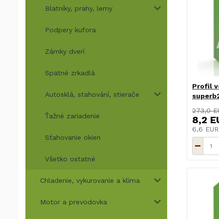
Blatníky, prahy, lemy
Podpery kufora
Zámky dverí
Spätné zrkadlá
Profil 
Autosklá, stahování, stierače
superb2
273,0 E
Ťažné zariadenie
8,2 E
6,6 EU
Sťahovanie okien
Všetko ostatné
Chladenie, vykurovanie a klíma
Motor a prevodovka