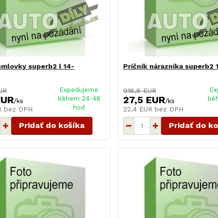
hmlovky superb2 l 14-
Príčník nárazníka superb2 
Expedujeme
Ex
UR
918,8 EUR
EUR
27,5 EUR
během 24-48
bě
/
ks
/
ks
hod
UR
bez DPH
22,4 EUR
bez DPH
Pridať do košíka
Pridať do k