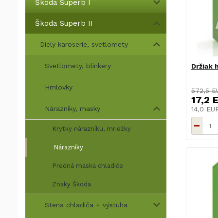
Škoda Superb I
Škoda Superb II
Diely karoserie, svetlomety
Svetlomety, blinkery
Držiak 
Hmlovky
572,5 E
17,2 
Nárazníky, masky
14,0 E
Krytky nárazníku, mriežky
Nárazníky
Predná maska chladiče
Znaky Škoda
Stena chladiča + výstuha