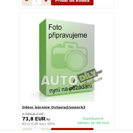
Pridať do košíka
Odpor kúrenie Octavia2/superb2
2 085,6 EUR
73,8 EUR
Expedujeme
/
ks
během 24-48 hod
60,0 EUR
bez DPH
Pridať do košíka