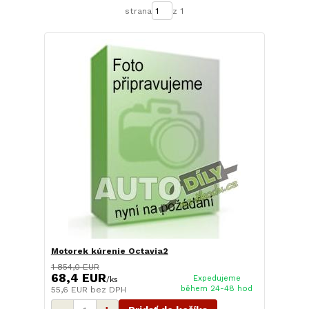
strana
z 1
Motorek kúrenie Octavia2
1 854,0 EUR
68,4 EUR
Expedujeme
/
ks
během 24-48 hod
55,6 EUR
bez DPH