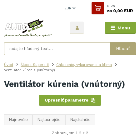
0
ks
EUR
za
0,00 EUR
Menu
Hľadať
Úvod
Škoda Superb II
Chladenie, vykurovanie a klíma
Ventilátor kúrenia (vnútorný)
Ventilátor kúrenia (vnútorný)
Upresniť parametre
Najnovšie
Najlacnejšie
Najdrahšie
Zobrazujem 1-2 z 2