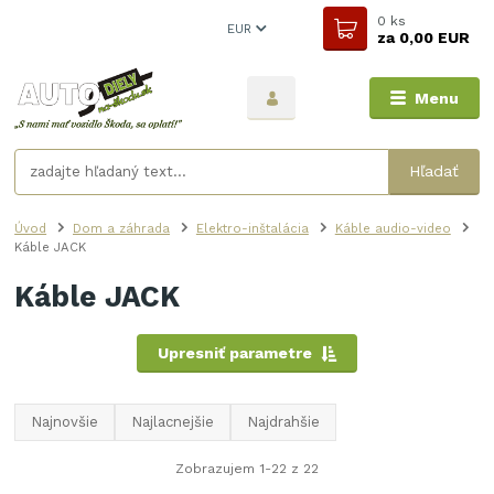
0
ks
EUR
za
0,00 EUR
Menu
Hľadať
Úvod
Dom a záhrada
Elektro-inštalácia
Káble audio-video
Káble JACK
Káble JACK
Upresniť parametre
Najnovšie
Najlacnejšie
Najdrahšie
Zobrazujem 1-22 z 22