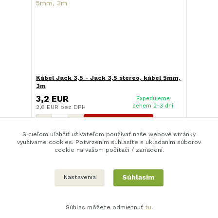
Kábel Jack 3,5 - Jack 3,5 stereo, kábel 5mm,
3m
3,2 EUR
Expedujeme
behem 2-3 dní
2,6 EUR
bez DPH
Pridať do košíka
S cieľom uľahčiť užívateľom používať naše webové stránky
využívame cookies. Potvrzením súhlasíte s ukladaním súborov
cookie na vašom počítači / zariadení.
strana
z 1
Súhlasím
Nastavenia
Súhlas môžete odmietnuť
tu
.