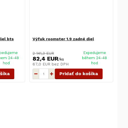
iel bts
Výfuk roomster 1.9 zadné diel
pedujeme
Expedujeme
2 141,3 EUR
82,4 EUR
hem 24-48
během 24-48
/
ks
hod
hod
67,0 EUR
bez DPH
ošíka
Pridať do košíka