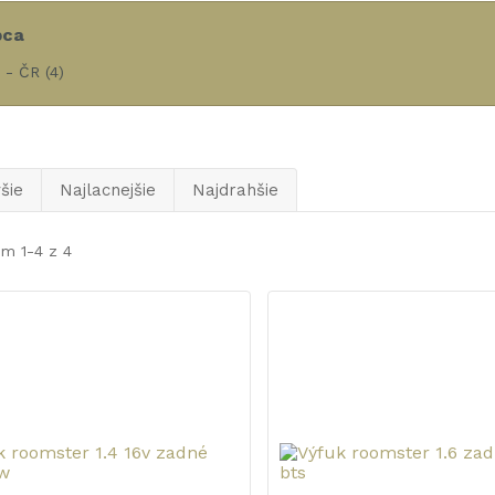
bca
l - ČR
(4)
šie
Najlacnejšie
Najdrahšie
m 1-4 z 4