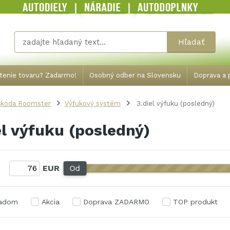
Hľadať
tenie tovaru? Zadarmo!
Osobný odber na Slovensku
Doprava a p
Škoda Roomster
Výfukový systém
3.diel výfuku (posledný)
el výfuku (posledný)
:
EUR
Od
ladom
Akcia
Doprava ZADARMO
TOP produkt