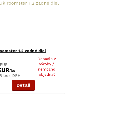
oomster 1.2 zadné diel
Odpadlo z
výroby /
 EUR
EUR
nemožno
/
ks
objednať
UR
bez DPH
Detail