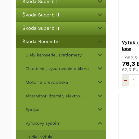
Škoda Superb I
Škoda Superb II
Škoda Superb III
Škoda Roomster
Výfuk r
bxw
Diely karoserie, svetlomety
1 982,6
76,3 
Chladenie, vykurovanie a klíma
62,0 E
Motor a prevodovka
Alternátor, štartér, elektro +
Spojka
Výfukový systém
1.diel výfuku