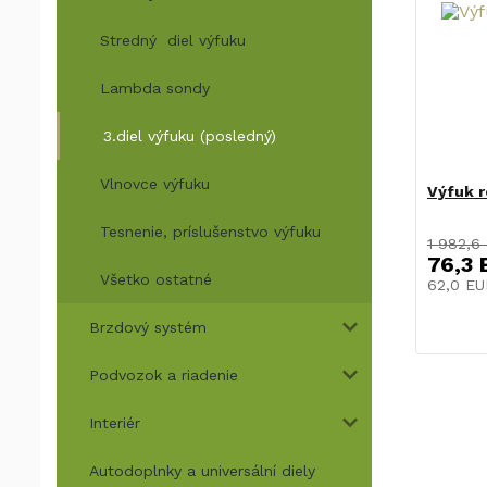
Stredný diel výfuku
Lambda sondy
3.diel výfuku (posledný)
Vlnovce výfuku
Výfuk r
Tesnenie, príslušenstvo výfuku
1 982,6
76,3 
Všetko ostatné
62,0 E
Brzdový systém
Podvozok a riadenie
Interiér
Autodoplnky a universální diely