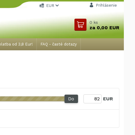
Prihlásenie
EUR
0
ks
za
0,00 EUR
latba od 3,8 Eur!
FAQ - časté dotazy
Do
EUR