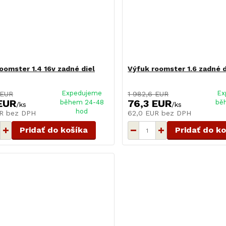
oomster 1.4 16v zadné diel
Výfuk roomster 1.6 zadné d
Expedujeme
Ex
 EUR
1 982,6 EUR
EUR
76,3 EUR
během 24-48
bě
/
ks
/
ks
hod
UR
bez DPH
62,0 EUR
bez DPH
Pridať do košíka
Pridať do k