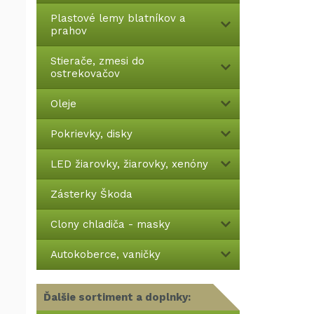
Plastové lemy blatníkov a
prahov
Stierače, zmesi do
ostrekovačov
Oleje
Pokrievky, disky
LED žiarovky, žiarovky, xenóny
Zásterky Škoda
Clony chladiča - masky
Autokoberce, vaničky
Ďalšie sortiment a doplnky: