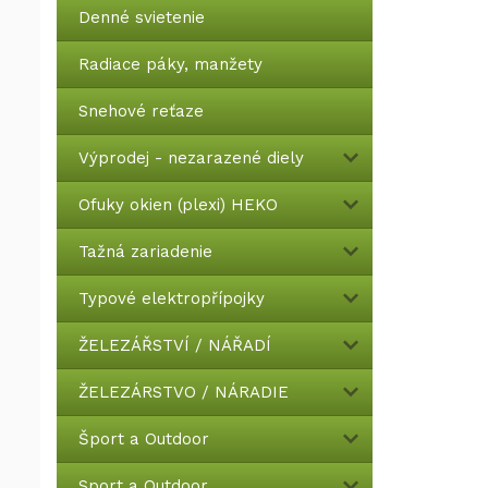
Denné svietenie
Radiace páky, manžety
Snehové reťaze
Výprodej - nezarazené diely
Ofuky okien (plexi) HEKO
Tažná zariadenie
Typové elektropřípojky
ŽELEZÁŘSTVÍ / NÁŘADÍ
ŽELEZÁRSTVO / NÁRADIE
Šport a Outdoor
Sport a Outdoor