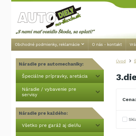
Obchodné podmienky, reklamácie
O nás - kontakt
Vrá
Úvod
Náradie pre automechaniky:
3.di
Špeciálne prípravky, aretácia
Náradie / vybavenie pre
servisy
Cena
Náradie pre každého:
Sk
Všetko pre garáž aj dielňu