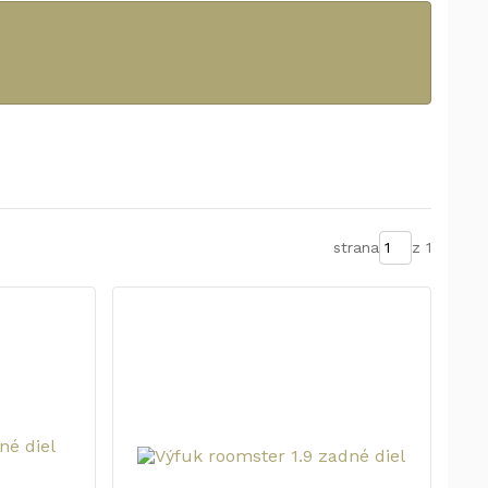
strana
z 1