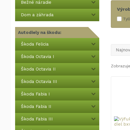
Bežné náradie
Výro
Dom a záhrada
Tyl
Autodiely na škodu:
Škoda Felicia
Najnov
Škoda Octavia I
Zobrazuje
Škoda Octavia II
Škoda Octavia III
Škoda Fabia I
Škoda Fabia II
Škoda Fabia III