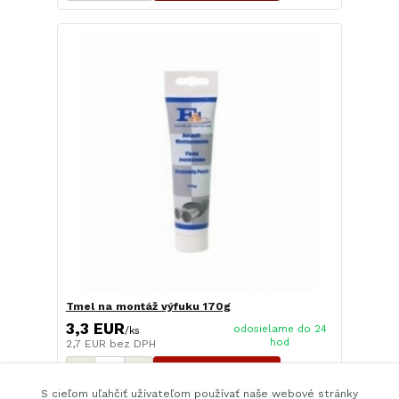
Tmel na montáž výfuku 170g
3,3 EUR
odosielame do 24
/
ks
hod
2,7 EUR
bez DPH
Pridať do košíka
S cieľom uľahčiť užívateľom používať naše webové stránky