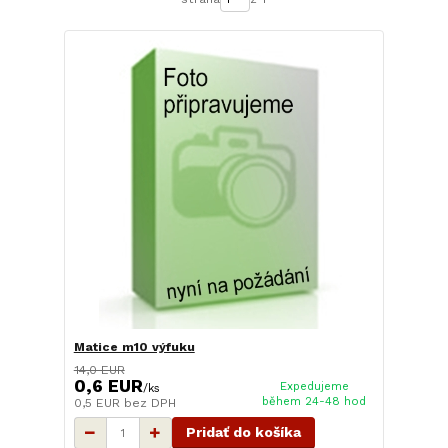
Matice m10 výfuku
14,0 EUR
0,6 EUR
Expedujeme
/
ks
během 24-48 hod
0,5 EUR
bez DPH
Pridať do košíka