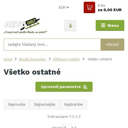
0
ks
EUR
za
0,00 EUR
Menu
Hľadať
Úvod
Škoda Roomster
Výfukový systém
Všetko ostatné
Všetko ostatné
Upresniť parametre
Najnovšie
Najlacnejšie
Najdrahšie
Zobrazujem 1-2 z 2
strana
z 1