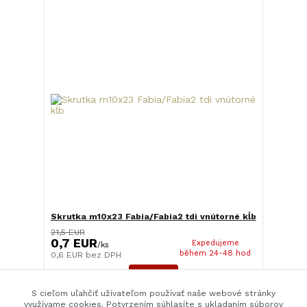
Skrutka m10x23 Fabia/Fabia2 tdi vnútorné kĺb
21,5 EUR
0,7 EUR
Expedujeme
/
ks
během 24-48 hod
0,6 EUR
bez DPH
Detail
S cieľom uľahčiť užívateľom používať naše webové stránky
využívame cookies. Potvrzením súhlasíte s ukladaním súborov