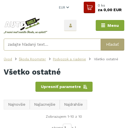
0
ks
EUR
za
0,00 EUR
Menu
Hľadať
Úvod
Škoda Roomster
Podvozok a riadenie
Všetko ostatné
Všetko ostatné
Upresniť parametre
Najnovšie
Najlacnejšie
Najdrahšie
Zobrazujem 1-10 z 10
strana
z 1