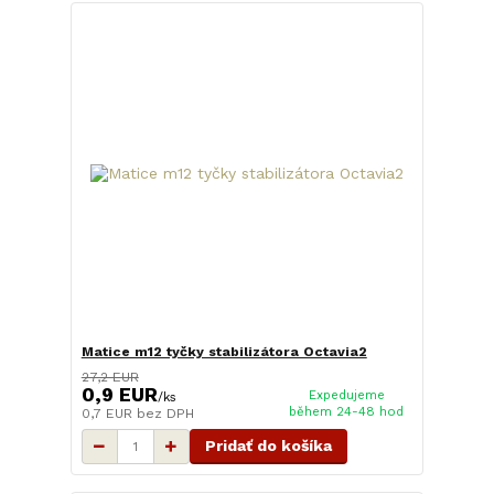
Matice m12 tyčky stabilizátora Octavia2
27,2 EUR
0,9 EUR
Expedujeme
/
ks
během 24-48 hod
0,7 EUR
bez DPH
Pridať do košíka