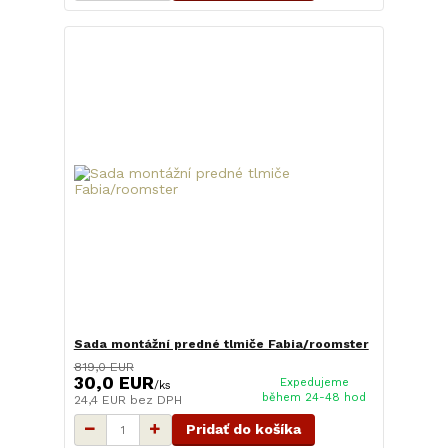
Sada montážní predné tlmiče Fabia/roomster
819,0 EUR
30,0 EUR
Expedujeme
/
ks
během 24-48 hod
24,4 EUR
bez DPH
Pridať do košíka