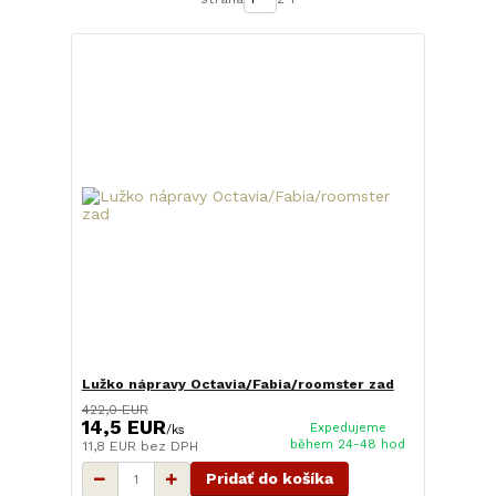
Lužko nápravy Octavia/Fabia/roomster zad
422,0 EUR
14,5 EUR
Expedujeme
/
ks
během 24-48 hod
11,8 EUR
bez DPH
Pridať do košíka