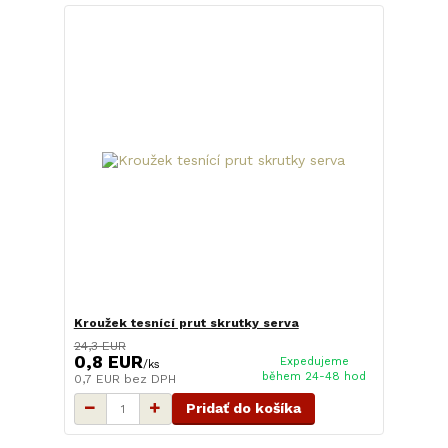
Kroužek tesnící prut skrutky serva
24,3 EUR
0,8 EUR
Expedujeme
/
ks
během 24-48 hod
0,7 EUR
bez DPH
Pridať do košíka