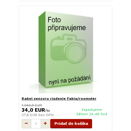
Kabel senzoru riadenie Fabia/roomster
1 042,9 EUR
34,0 EUR
Expedujeme
/
ks
během 24-48 hod
27,6 EUR
bez DPH
Pridať do košíka