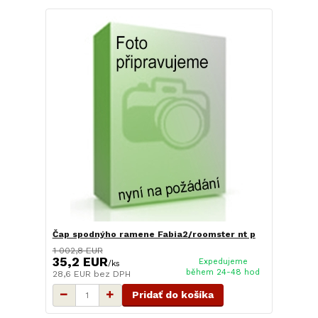
Čap spodnýho ramene Fabia2/roomster nt p
1 002,8 EUR
35,2 EUR
Expedujeme
/
ks
během 24-48 hod
28,6 EUR
bez DPH
Pridať do košíka