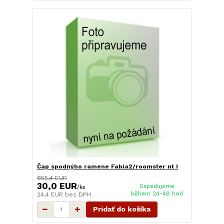
Čap spodnýho ramene Fabia2/roomster nt l
855,4 EUR
30,0 EUR
Expedujeme
/
ks
během 24-48 hod
24,4 EUR
bez DPH
Pridať do košíka