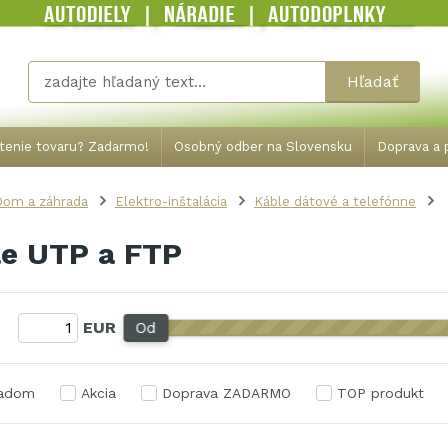
Hľadať
tenie tovaru? Zadarmo!
Osobný odber na Slovensku
Doprava a p
Dom a záhrada
Elektro-inštalácia
Káble dátové a telefónne
le UTP a FTP
:
EUR
Od
ladom
Akcia
Doprava ZADARMO
TOP produkt