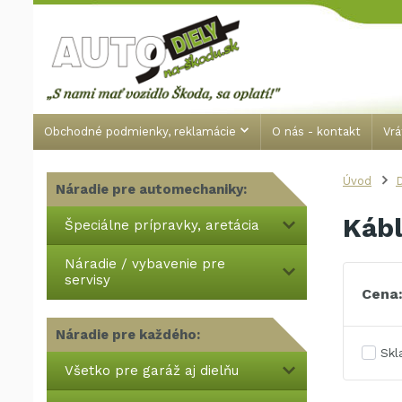
Obchodné podmienky, reklamácie
O nás - kontakt
Vrá
Úvod
Náradie pre automechaniky:
Káb
Špeciálne prípravky, aretácia
Náradie / vybavenie pre
servisy
Cena
Náradie pre každého:
Sk
Všetko pre garáž aj dielňu