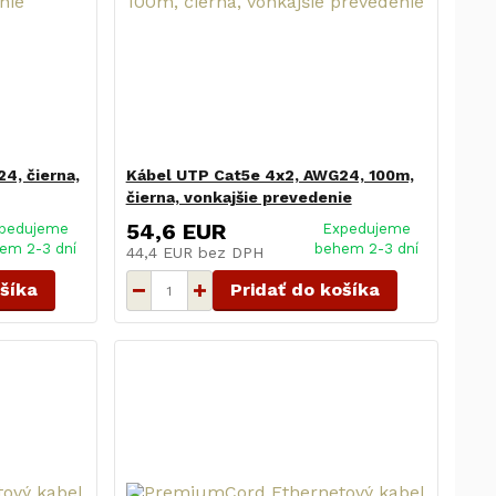
4, čierna,
Kábel UTP Cat5e 4x2, AWG24, 100m,
čierna, vonkajšie prevedenie
54,6 EUR
pedujeme
Expedujeme
em 2-3 dní
behem 2-3 dní
44,4 EUR
bez DPH
ošíka
Pridať do košíka