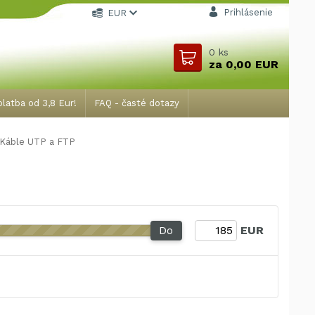
Prihlásenie
EUR
0
ks
za
0,00 EUR
latba od 3,8 Eur!
FAQ - časté dotazy
Káble UTP a FTP
Do
EUR