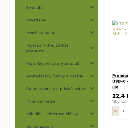
Svietidlá
Osvetlenie
Meniče napätia
Kryštály, filtre, zádrže,
priepusty
Motorky,ventilátory,čerpadlá
Premiu
Akumulátory, články a batérie
USB-C 
3m
Solárne panely a príslušenstvo
22,4
Potenciometre
18,2 E
Chladiče, Peltierove články
Kondenzátory