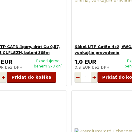
TP CAT6 4páry, drát Cu 0,57,
Kábel UTP Cat5e 4x2, AWG2
l CU/LSZH, balení 305m
vonkajšie prevedenie
 EUR
1,0 EUR
Expedujeme
Ex
behem 2-3 dní
beh
EUR
bez DPH
0,8 EUR
bez DPH
Pridať do košíka
Pridať do k