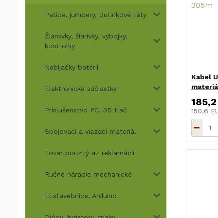
Patice, jumpery, dutinkové lišty
Žiarovky, žiarivky, výbojky,
kontrolky
Nabíjačky batérií
Kabel U
materiá
Elektronické súčiastky
185,2
Príslušenstvo PC, 3D tlač
150,6 
Spojovací a viazací materiál
Tovar použitý az reklamácií
Ručné náradie mechanické
El.stavebnice, Arduino
Diódy, tyristory, triaky