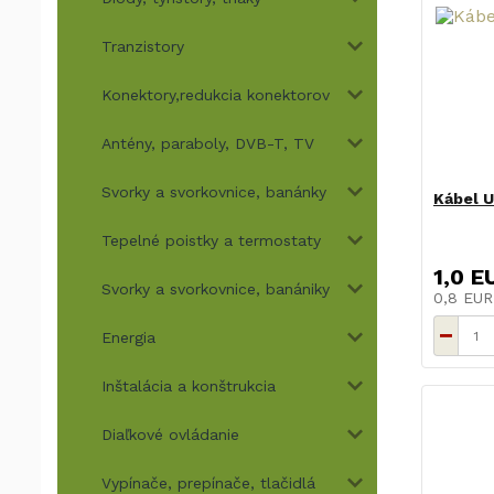
Tranzistory
Konektory,redukcia konektorov
Antény, paraboly, DVB-T, TV
Svorky a svorkovnice, banánky
Kábel U
Tepelné poistky a termostaty
1,0 E
Svorky a svorkovnice, banániky
0,8 EU
Energia
Inštalácia a konštrukcia
Diaľkové ovládanie
Vypínače, prepínače, tlačidlá