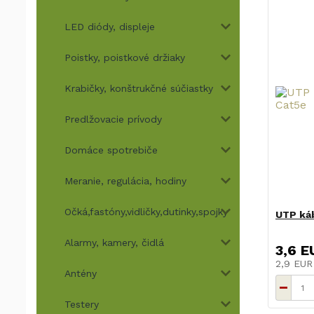
LED diódy, displeje
Poistky, poistkové držiaky
Krabičky, konštrukčné súčiastky
Predlžovacie prívody
Domáce spotrebiče
Meranie, regulácia, hodiny
Očká,fastóny,vidličky,dutinky,spojky
UTP ká
Alarmy, kamery, čidlá
3,6 E
2,9 EU
Antény
Testery