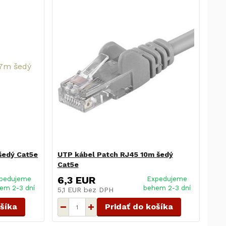
šedý Cat5e
UTP kábel Patch RJ45 10m šedý
Cat5e
6,3 EUR
pedujeme
Expedujeme
em 2-3 dní
behem 2-3 dní
5,1 EUR
bez DPH
ošíka
Pridať do košíka