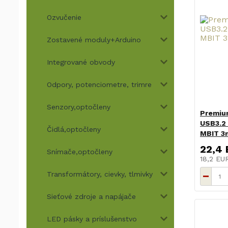
Ozvučenie
Zostavené moduly+Arduino
Integrované obvody
Odpory, potenciometre, trimre
Senzory,optočleny
Premiu
USB3.2 
Čidlá,optočleny
MBIT 3
22,4
Snímače,optočleny
18,2 E
Transformátory, cievky, tlmivky
Sieťové zdroje a napájače
LED pásky a príslušenstvo