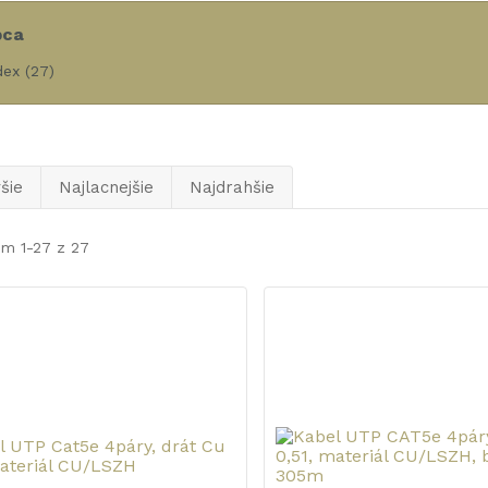
bca
dex
(27)
šie
Najlacnejšie
Najdrahšie
em 1-27 z 27