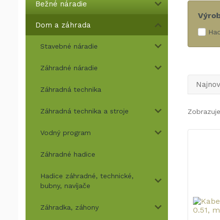
Bežné náradie
Výro
Dom a záhrada
Ha
Stavebné náradie
Záhradné náradie
Najnov
Záhradná technika
Záhradná technika a stroje
Zobrazuj
Vodný program
Záhradné hadice
Hadice záhradné, technické,
bubny, navíjače
Záhradka, záhony