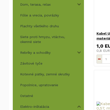
Dom, terasa, relax
Fólie a vrecia, povrázky
Plachty všetkého druhu
Kabel U
Siete proti hmyzu, vtáctvu,
materi
okenné siete
1,0 E
0,8 EU
Rebríky a schodíky
Závitové tyče
Kotevné pätky, zemné skrutky
Popolnice, upratovanie
Ostatné
Elektro-inštalácia