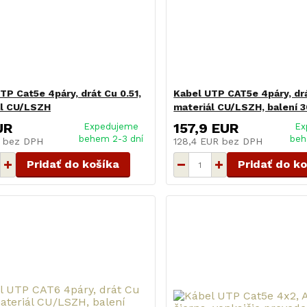
TP Cat5e 4páry, drát Cu 0.51,
Kabel UTP CAT5e 4páry, drá
ál CU/LSZH
materiál CU/LSZH, balení 
UR
157,9 EUR
Expedujeme
Ex
behem 2-3 dní
beh
R
bez DPH
128,4 EUR
bez DPH
Pridať do košíka
Pridať do k