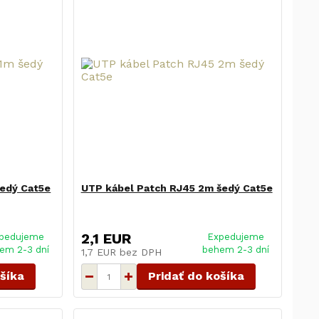
šedý Cat5e
UTP kábel Patch RJ45 2m šedý Cat5e
2,1 EUR
pedujeme
Expedujeme
em 2-3 dní
behem 2-3 dní
1,7 EUR
bez DPH
ošíka
Pridať do košíka