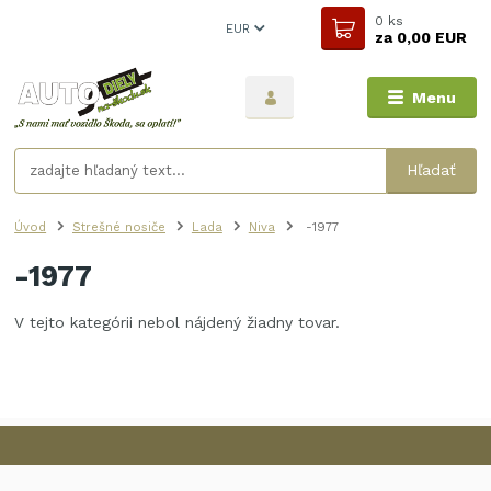
0
ks
EUR
za
0,00 EUR
Menu
Hľadať
Úvod
Strešné nosiče
Lada
Niva
-1977
-1977
V tejto kategórii nebol nájdený žiadny tovar.