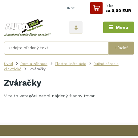
0
ks
EUR
za
0,00 EUR
Menu
Hľadať
Úvod
Dom a záhrada
Elektro-inštalácia
Ručné náradie
elektrické
Zváračky
Zváračky
V tejto kategórii nebol nájdený žiadny tovar.