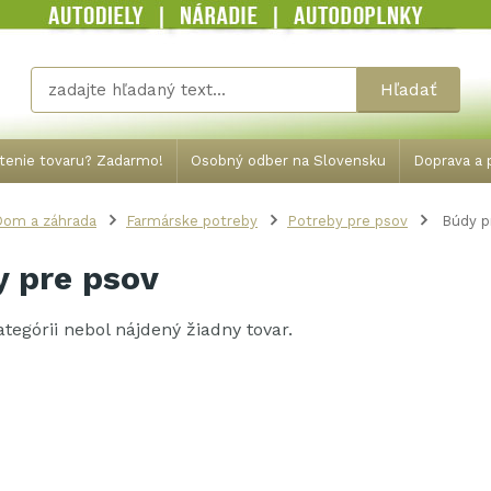
Hľadať
tenie tovaru? Zadarmo!
Osobný odber na Slovensku
Doprava a p
Dom a záhrada
Farmárske potreby
Potreby pre psov
Búdy p
 pre psov
kategórii nebol nájdený žiadny tovar.