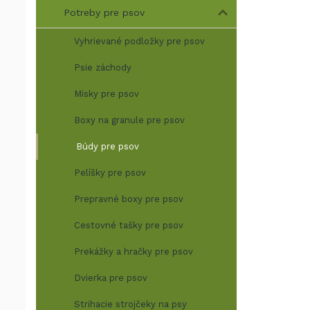
Potreby pre psov
Vyhrievané podložky pre psov
Psie záchody
Misky pre psov
Boxy na granule pre psov
Búdy pre psov
Pelíšky pre psov
Prepravné boxy pre psov
Cestovné tašky pre psov
Prekážky a hračky pre psov
Dvierka pre psov
Strihacie strojčeky na psy