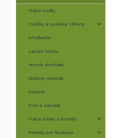
Vtáčie búdky
Truhlíky a vyvýšené záhony
Infražiariče
Lapače hmyzu
Hmyzie domčeky
Obalový materiál
Ostatné
Dom a záhrada
Vtáčie búdky a kŕmidlá
Potreby pre hlodavce