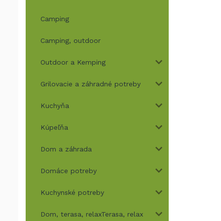
Camping
Camping, outdoor
Outdoor a Kemping
Grilovacie a záhradné potreby
Kuchyňa
Kúpeľňa
Dom a záhrada
Domáce potreby
Kuchynské potreby
Dom, terasa, relaxTerasa, relax