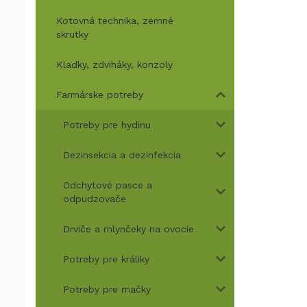
Kotovná technika, zemné
skrutky
Kladky, zdviháky, konzoly
Farmárske potreby
Potreby pre hydinu
Dezinsekcia a dezinfekcia
Odchytové pasce a
odpudzovače
Drviče a mlynčeky na ovocie
Potreby pre králiky
Potreby pre mačky