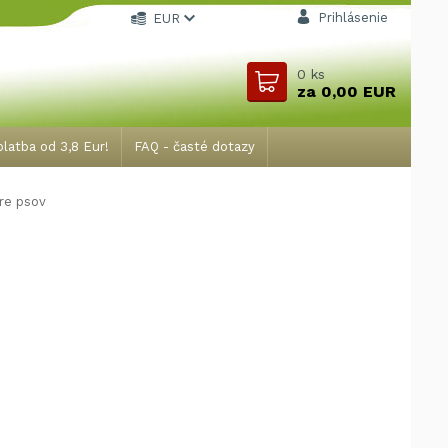
Prihlásenie
EUR
0
ks
za
0,00 EUR
latba od 3,8 Eur!
FAQ - časté dotazy
re psov