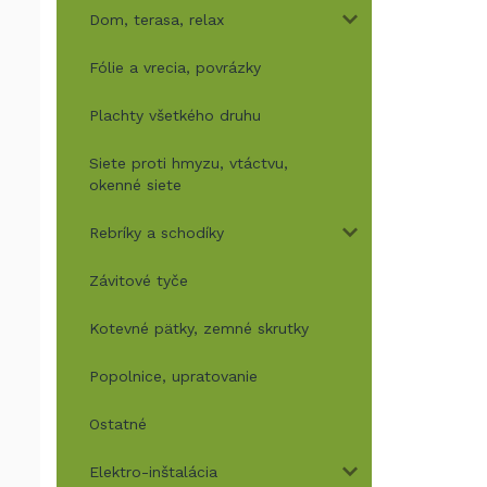
Dom, terasa, relax
Fólie a vrecia, povrázky
Plachty všetkého druhu
Siete proti hmyzu, vtáctvu,
okenné siete
Rebríky a schodíky
Závitové tyče
Kotevné pätky, zemné skrutky
Popolnice, upratovanie
Ostatné
Elektro-inštalácia