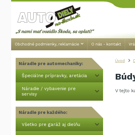
Obchodné podmienky, reklamácie
O nás - kontakt
Vrá
Úvod
Náradie pre automechaniky:
Búdy
Špeciálne prípravky, aretácia
Náradie / vybavenie pre
V tejto 
servisy
Náradie pre každého:
Všetko pre garáž aj dielňu