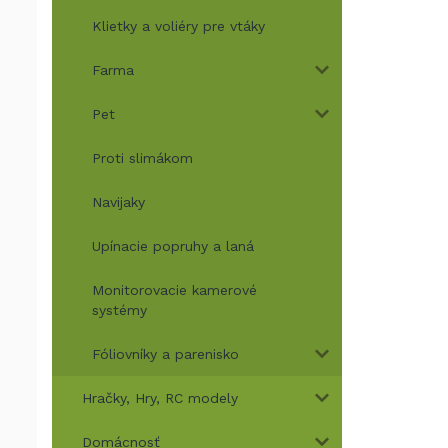
Klietky a voliéry pre vtáky
Farma
Pet
Proti slimákom
Navijaky
Upínacie popruhy a laná
Monitorovacie kamerové
systémy
Fóliovníky a parenisko
Hračky, Hry, RC modely
Domácnosť