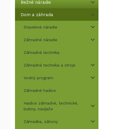
Bežné náradie
Dom a záhrada
Stavebné náradie
Záhradné náradie
Záhradná technika
Záhradná technika a stroje
Vodný program
Záhradné hadice
Hadice záhradné, technické,
bubny, navíjače
Záhradka, záhony