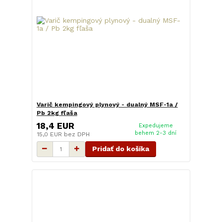
Varič kempingový plynový - dualný MSF-1a /
Pb 2kg fľaša
18,4 EUR
Expedujeme
behem 2-3 dní
15,0 EUR
bez DPH
Pridať do košíka