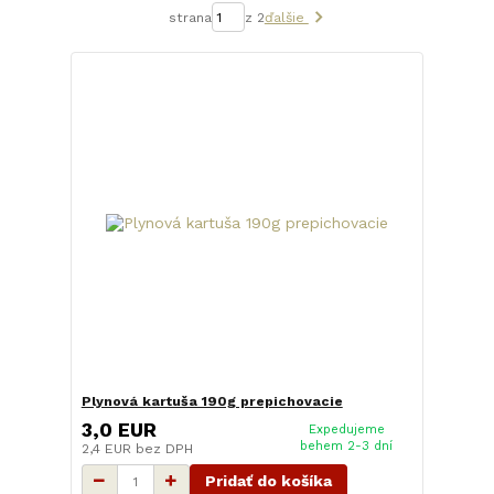
strana
z 2
ďalšie
Plynová kartuša 190g prepichovacie
3,0 EUR
Expedujeme
behem 2-3 dní
2,4 EUR
bez DPH
Pridať do košíka