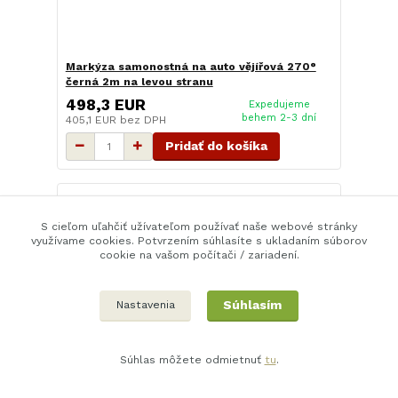
Markýza samonostná na auto vějířová 270°
černá 2m na levou stranu
498,3 EUR
Expedujeme
behem 2-3 dní
405,1 EUR
bez DPH
Pridať do košíka
S cieľom uľahčiť užívateľom používať naše webové stránky
využívame cookies. Potvrzením súhlasíte s ukladaním súborov
cookie na vašom počítači / zariadení.
Súhlasím
Nastavenia
Súhlas môžete odmietnuť
tu
.