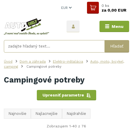
0
ks
EUR
za
0,00 EUR
Menu
Hľadať
Úvod
Dom a záhrada
Elektro-inštalácia
Auto, moto, bicykel,
camping
Campingové potreby
Campingové potreby
Upresniť parametre
Najnovšie
Najlacnejšie
Najdrahšie
Zobrazujem 1-40 z 76