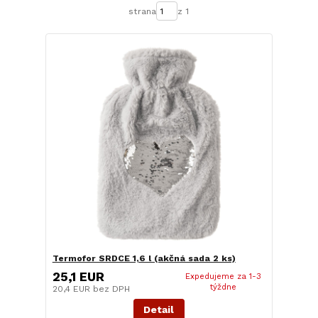
strana
z 1
Termofor SRDCE 1,6 l (akčná sada 2 ks)
25,1 EUR
Expedujeme za 1-3
týždne
20,4 EUR
bez DPH
Detail