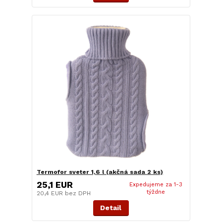
Termofor sveter 1,6 l (akčná sada 2 ks)
25,1 EUR
Expedujeme za 1-3
týždne
20,4 EUR
bez DPH
Detail