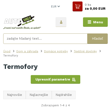
0
ks
EUR
za
0,00 EUR
Menu
Hľadať
Úvod
Dom a záhrada
Domáce potreby
Textilné doplnky
Termofory
Termofory
Upresniť parametre
Najnovšie
Najlacnejšie
Najdrahšie
Zobrazujem 1-4 z 4