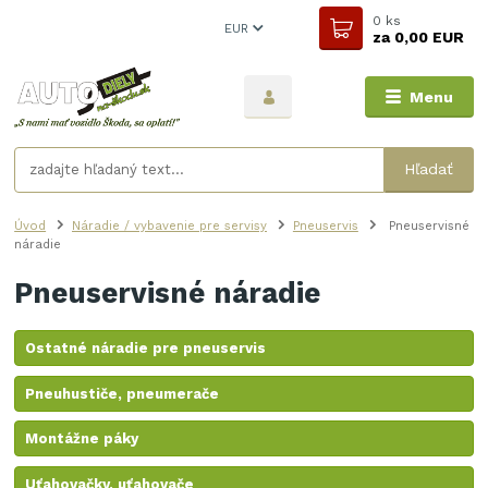
0
ks
EUR
za
0,00 EUR
Menu
Hľadať
Úvod
Náradie / vybavenie pre servisy
Pneuservis
Pneuservisné
náradie
Pneuservisné náradie
Ostatné náradie pre pneuservis
Pneuhustiče, pneumerače
Montážne páky
Uťahovačky, uťahovače