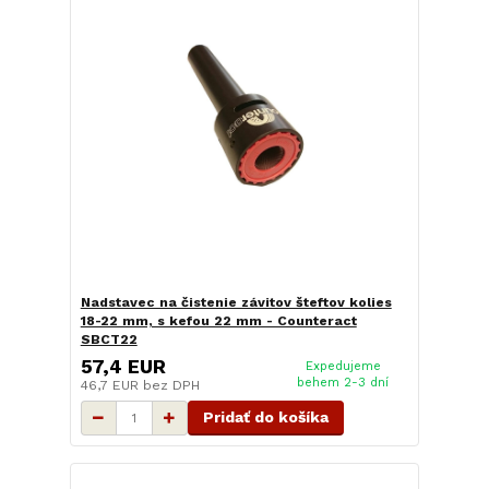
Nadstavec na čistenie závitov šteftov kolies
18-22 mm, s kefou 22 mm - Counteract
SBCT22
57,4 EUR
Expedujeme
behem 2-3 dní
46,7 EUR
bez DPH
Pridať do košíka