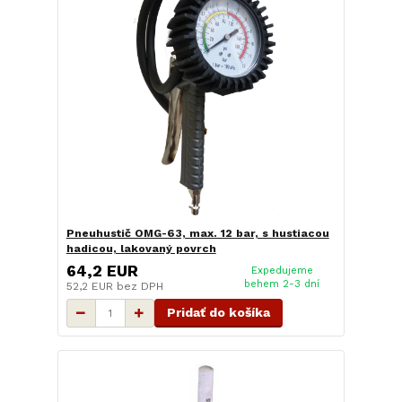
Pneuhustič OMG-63, max. 12 bar, s hustiacou
hadicou, lakovaný povrch
64,2 EUR
Expedujeme
behem 2-3 dní
52,2 EUR
bez DPH
Pridať do košíka