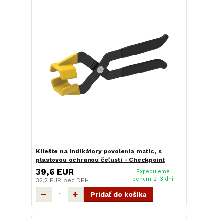
Kliešte na indikátory povolenia matíc, s
plastovou ochranou čeľustí - Checkpoint
39,6 EUR
Expedujeme
behem 2-3 dní
32,2 EUR
bez DPH
Pridať do košíka