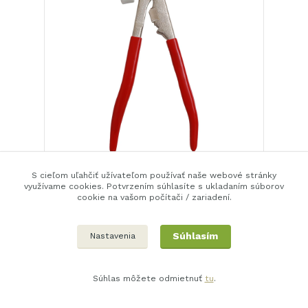
Kliešte na vyvažovacie závažie WT21C
S cieľom uľahčiť užívateľom používať naše webové stránky
19,5 EUR
Expedujeme
využívame cookies. Potvrzením súhlasíte s ukladaním súborov
behem 2-3 dní
15,9 EUR
bez DPH
cookie na vašom počítači / zariadení.
Pridať do košíka
Súhlasím
Nastavenia
Súhlas môžete odmietnuť
tu
.