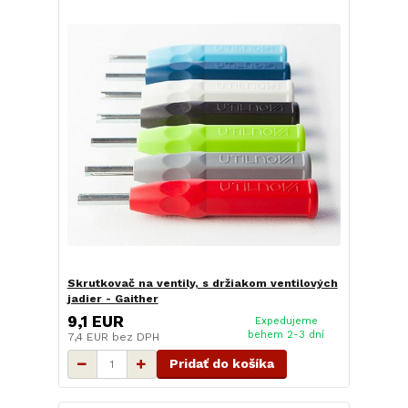
Skrutkovač na ventily, s držiakom ventilových
jadier - Gaither
9,1 EUR
Expedujeme
behem 2-3 dní
7,4 EUR
bez DPH
Pridať do košíka