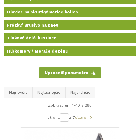
Hlavice na skrutky/matice kolies
Frézky/ Brusivo na pneu
Tlakové delá-hustiace
Hĺbkomery / Merače dezénu
Upresniť parametre
Najnovšie
Najlacnejšie
Najdrahšie
Zobrazujem 1-40 z 265
strana
z 7
ďalšie