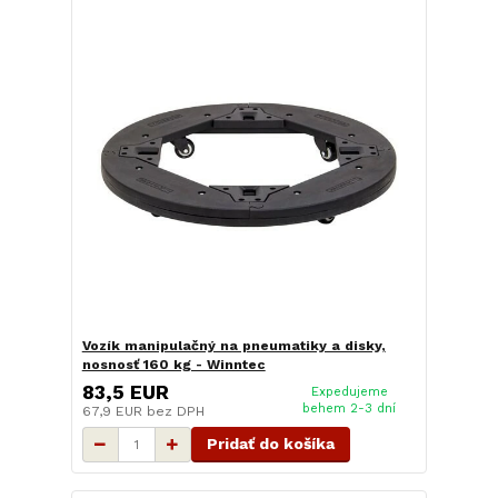
Vozík manipulačný na pneumatiky a disky,
nosnosť 160 kg - Winntec
83,5 EUR
Expedujeme
behem 2-3 dní
67,9 EUR
bez DPH
Pridať do košíka