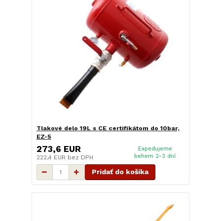
Tlakové delo 19L s CE certifikátom do 10bar,
EZ-5
273,6 EUR
Expedujeme
behem 2-3 dní
222,4 EUR
bez DPH
Pridať do košíka