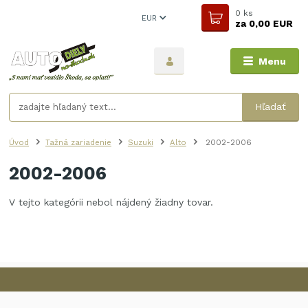
0
ks
EUR
za
0,00 EUR
Menu
Hľadať
Úvod
Tažná zariadenie
Suzuki
Alto
2002-2006
2002-2006
V tejto kategórii nebol nájdený žiadny tovar.