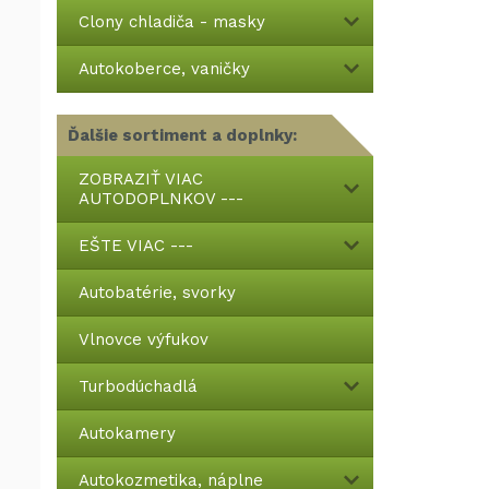
Clony chladiča - masky
Autokoberce, vaničky
Ďalšie sortiment a doplnky:
ZOBRAZIŤ VIAC
AUTODOPLNKOV ---
EŠTE VIAC ---
Autobatérie, svorky
Vlnovce výfukov
Turbodúchadlá
Autokamery
Autokozmetika, náplne