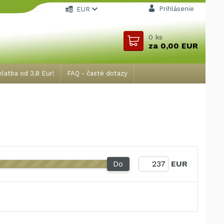
Prihlásenie
EUR
0
ks
za
0,00 EUR
latba od 3,8 Eur!
FAQ - časté dotazy
Do
EUR