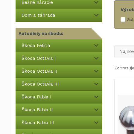
Bežné náradie
Výro
Dom a záhrada
Gal
Autodiely na škodu:
Škoda Felicia
Najnov
Škoda Octavia I
Zobrazuje
Škoda Octavia II
Škoda Octavia III
Škoda Fabia I
Škoda Fabia II
Škoda Fabia III