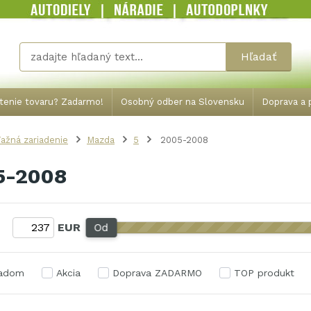
Hľadať
tenie tovaru? Zadarmo!
Osobný odber na Slovensku
Doprava a p
ažná zariadenie
Mazda
5
2005-2008
5-2008
:
EUR
Od
ladom
Akcia
Doprava ZADARMO
TOP produkt