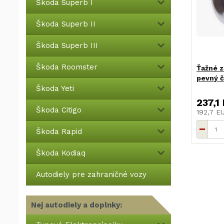
Škoda Superb I
Škoda Superb II
Škoda Superb III
Škoda Roomster
Ťažné z
pevný č
Škoda Yeti
237,1
Škoda Citigo
192,7 
Škoda Rapid
Škoda Kodiaq
Autodiely pre zahraničné vozy
Nej autodiely a doplnky: