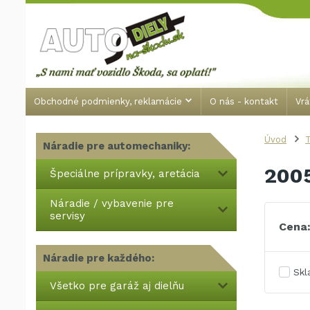
Obchodné podmienky, reklamácie
O nás - kontakt
Vrá
Úvod
T
Náradie pre automechaniky:
200
Špeciálne prípravky, aretácia
Náradie / vybavenie pre
servisy
Cena
Náradie pre každého:
Sk
Všetko pre garáž aj dielňu