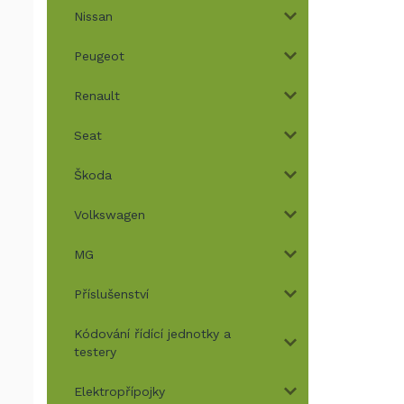
Nissan
Peugeot
Renault
Seat
Škoda
Volkswagen
MG
Příslušenství
Kódování řídící jednotky a
testery
Elektropřípojky