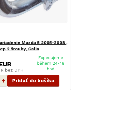
ariadenie Mazda 5 2005-2008 ,
ep 2 šrouby, Galia
Expedujeme
 EUR
během 24-48
hod
EUR
bez DPH
Pridať do košíka