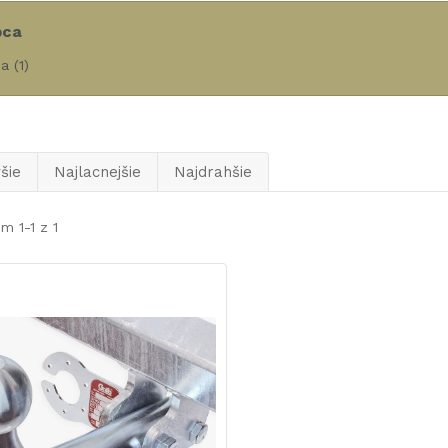
bca
ia
(1)
šie
Najlacnejšie
Najdrahšie
m 1-1 z 1