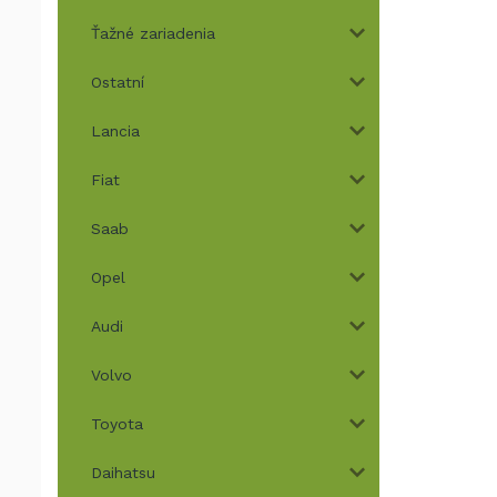
Ťažné zariadenia
Ostatní
Lancia
Fiat
Saab
Opel
Audi
Volvo
Toyota
Daihatsu