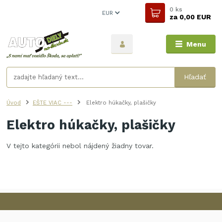
0
ks
EUR
za
0,00 EUR
Menu
Hľadať
Úvod
EŠTE VIAC ---
Elektro húkačky, plašičky
Elektro húkačky, plašičky
V tejto kategórii nebol nájdený žiadny tovar.