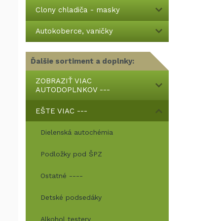
Clony chladiča - masky
Autokoberce, vaničky
Ďalšie sortiment a doplnky:
ZOBRAZIŤ VIAC
AUTODOPLNKOV ---
EŠTE VIAC ---
Dielenská autochémia
Podložky pod ŠPZ
Ostatné ----
Detské podsedáky
Alkohol testery