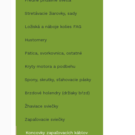
Predné prídavné svetlá
Stretávacie žiarovky, sady
Ložiská a náboje kolies FAG
Hustomery
Pätica, svorkovnica, ostatné
Kryty motora a podbehu
Spony, skrutky, sťahovacie pásky
Brzdové holendry (držiaky bŕzd)
Žhaviace sviečky
Zapaľovacie sviečky
Koncovky zapaľovacích káblov