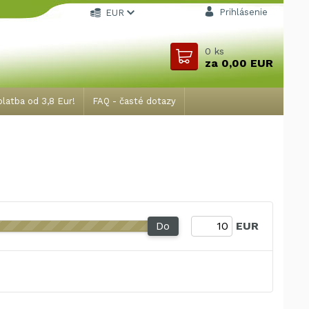
Prihlásenie
EUR
0
ks
za
0,00 EUR
latba od 3,8 Eur!
FAQ - časté dotazy
Do
EUR