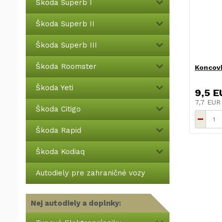
Škoda Superb I
Škoda Superb II
Škoda Superb III
Škoda Roomster
Koncovk
Škoda Yeti
9,5 E
7,7 EU
Škoda Citigo
Škoda Rapid
Škoda Kodiaq
Autodiely pre zahraničné vozy
Nej autodiely a doplnky: