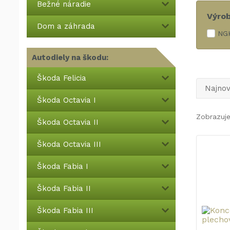
Bežné náradie
Výro
Dom a záhrada
NG
Autodiely na škodu:
Škoda Felicia
Najnov
Škoda Octavia I
Zobrazuje
Škoda Octavia II
Škoda Octavia III
Škoda Fabia I
Škoda Fabia II
Škoda Fabia III