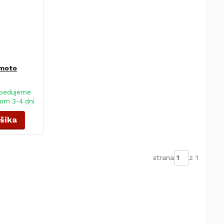
 moto
pedujeme
om 3-4 dní
ošíka
strana
z 1