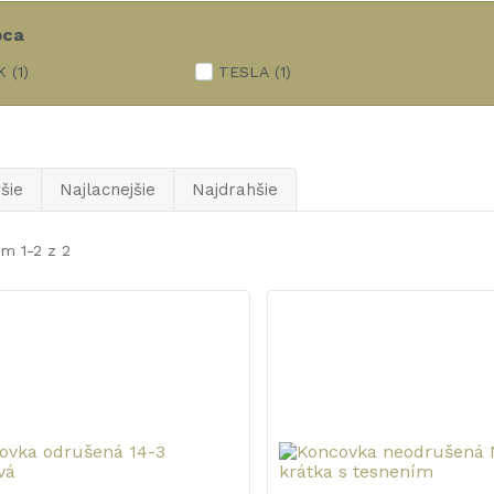
bca
K
(1)
TESLA
(1)
šie
Najlacnejšie
Najdrahšie
m 1-2 z 2