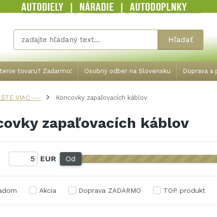
Hľadať
tenie tovaru? Zadarmo!
Osobný odber na Slovensku
Doprava a p
ŠTE VIAC ---
Koncovky zapaľovacích káblov
ovky zapaľovacích káblov
:
EUR
Od
ladom
Akcia
Doprava ZADARMO
TOP produkt