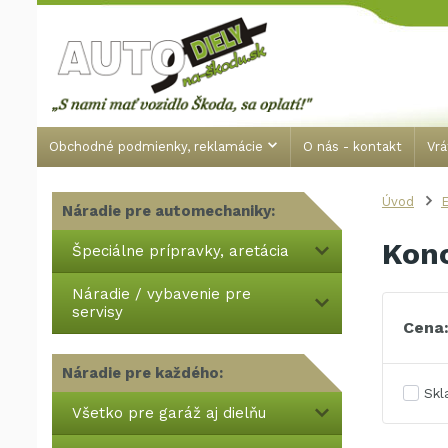
Obchodné podmienky, reklamácie
O nás - kontakt
Vrá
Úvod
E
Náradie pre automechaniky:
Konc
Špeciálne prípravky, aretácia
Náradie / vybavenie pre
servisy
Cena
Náradie pre každého:
Sk
Všetko pre garáž aj dielňu