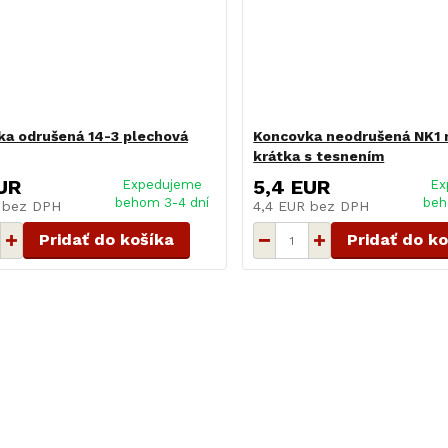
a odrušená 14-3 plechová
Koncovka neodrušená NK1
krátka s tesnením
UR
5,4 EUR
Expedujeme
Ex
behom 3-4 dní
beh
R
bez DPH
4,4 EUR
bez DPH
Pridať do košíka
Pridať do k