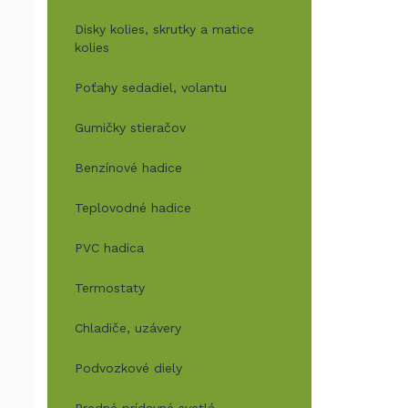
Disky kolies, skrutky a matice
kolies
Poťahy sedadiel, volantu
Gumičky stieračov
Benzínové hadice
Teplovodné hadice
PVC hadica
Termostaty
Chladiče, uzávery
Podvozkové diely