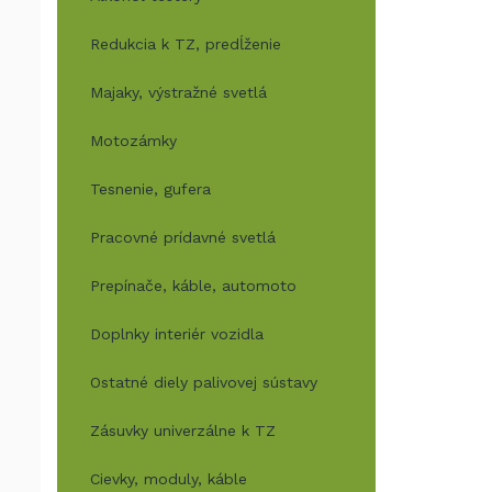
Redukcia k TZ, predĺženie
Majaky, výstražné svetlá
Motozámky
Tesnenie, gufera
Pracovné prídavné svetlá
Prepínače, káble, automoto
Doplnky interiér vozidla
Ostatné diely palivovej sústavy
Zásuvky univerzálne k TZ
Cievky, moduly, káble