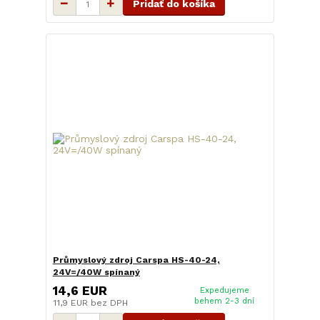
Pridať do košíka
Průmyslový zdroj Carspa HS-40-24,
24V=/40W spínaný
14,6 EUR
Expedujeme
behem 2-3 dní
11,9 EUR
bez DPH