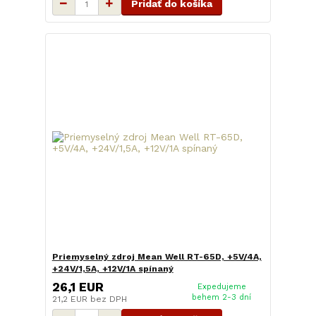
Pridať do košíka
Priemyselný zdroj Mean Well RT-65D, +5V/4A,
+24V/1,5A, +12V/1A spínaný
26,1 EUR
Expedujeme
behem 2-3 dní
21,2 EUR
bez DPH