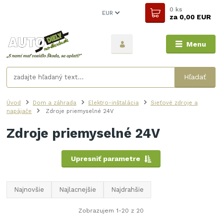
0
ks
EUR
za
0,00 EUR
Menu
Hľadať
Úvod
Dom a záhrada
Elektro-inštalácia
Sieťové zdroje a
napájače
Zdroje priemyselné 24V
Zdroje priemyselné 24V
Upresniť parametre
Najnovšie
Najlacnejšie
Najdrahšie
Zobrazujem 1-20 z 20