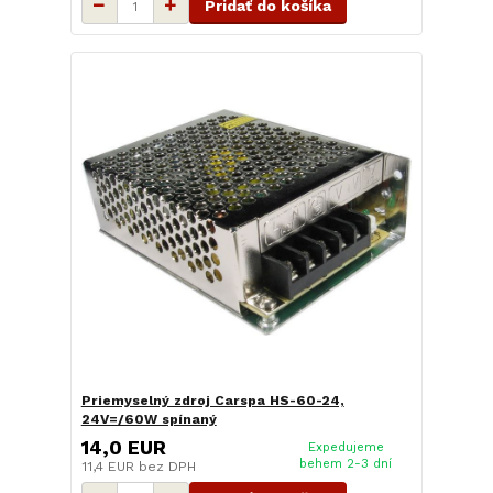
Pridať do košíka
Priemyselný zdroj Carspa HS-60-24,
24V=/60W spínaný
14,0 EUR
Expedujeme
behem 2-3 dní
11,4 EUR
bez DPH