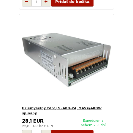
Pridať do košíka
Priemyselný zdroj S-480-24, 24V=/480W
spínaný
28,1 EUR
Expedujeme
behem 2-3 dní
22,8 EUR
bez DPH