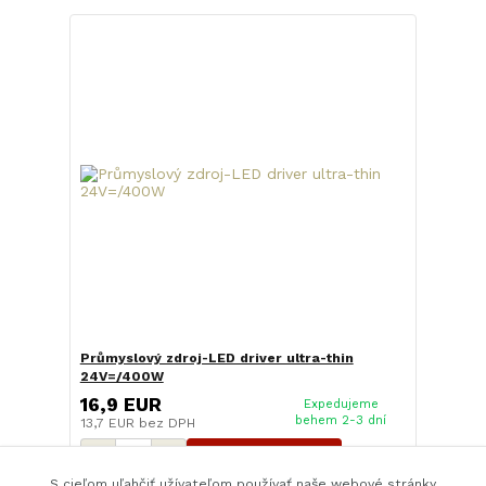
Průmyslový zdroj-LED driver ultra-thin
24V=/400W
16,9 EUR
Expedujeme
behem 2-3 dní
13,7 EUR
bez DPH
Pridať do košíka
S cieľom uľahčiť užívateľom používať naše webové stránky