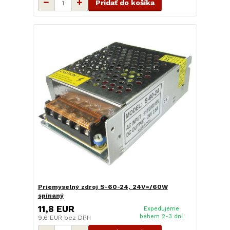
Pridať do košíka
Priemyselný zdroj S-60-24, 24V=/60W
spínaný
11,8 EUR
Expedujeme
behem 2-3 dní
9,6 EUR
bez DPH