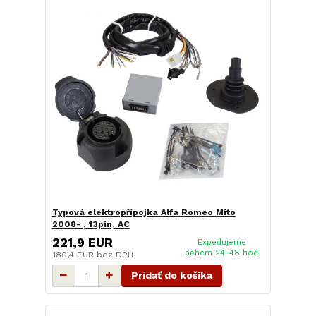
Typová elektropřípojka Alfa Romeo Mito
2008- , 13pin, AC
221,9 EUR
Expedujeme
během 24-48 hod
180,4 EUR
bez DPH
Pridať do košíka