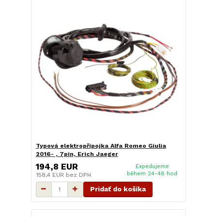
Typová elektropřípojka Alfa Romeo Giulia
2016- , 7pin, Erich Jaeger
194,8 EUR
Expedujeme
během 24-48 hod
158,4 EUR
bez DPH
Pridať do košíka