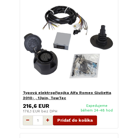
Typová elektropřípojka Alfa Romeo Giulietta
2010- , 13pin, TowTec
216,6 EUR
Expedujeme
během 24-48 hod
176,1 EUR
bez DPH
Pridať do košíka