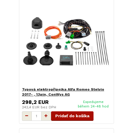
Typová elektropřípojka Alfa Romeo Stelvio
2017- , 13pin, ConWys AG
298,2 EUR
Expedujeme
během 24-48 hod
242,4 EUR
bez DPH
Pridať do košíka