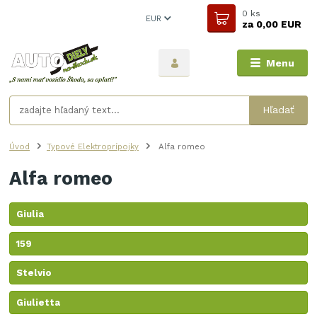
0
ks
EUR
za
0,00 EUR
Menu
Hľadať
Úvod
Typové Elektroprípojky
Alfa romeo
Alfa romeo
Giulia
159
Stelvio
Giulietta