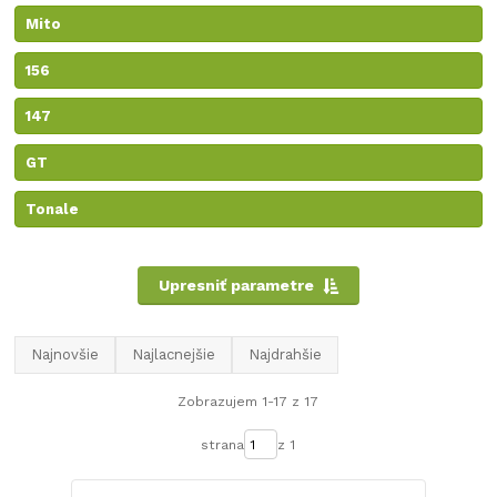
Mito
156
147
GT
Tonale
Upresniť parametre
Najnovšie
Najlacnejšie
Najdrahšie
Zobrazujem 1-17 z 17
strana
z 1