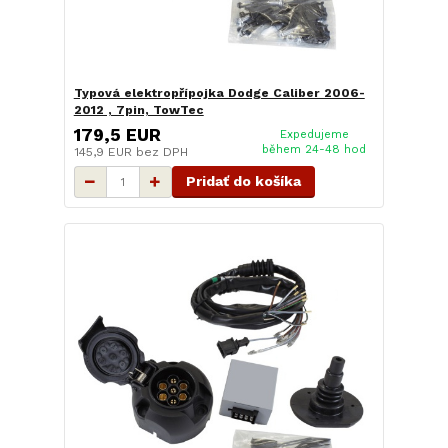
Typová elektropřípojka Dodge Caliber 2006-
2012 , 7pin, TowTec
179,5 EUR
Expedujeme
během 24-48 hod
145,9 EUR
bez DPH
Pridať do košíka