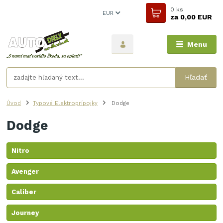
0
ks
EUR
za
0,00 EUR
Menu
Hľadať
Úvod
Typové Elektroprípojky
Dodge
Dodge
Nitro
Avenger
Caliber
Journey