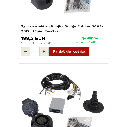
Typová elektropřípojka Dodge Caliber 2006-
2012 , 13pin, TowTec
199,3 EUR
Expedujeme
během 24-48 hod
162,0 EUR
bez DPH
Pridať do košíka