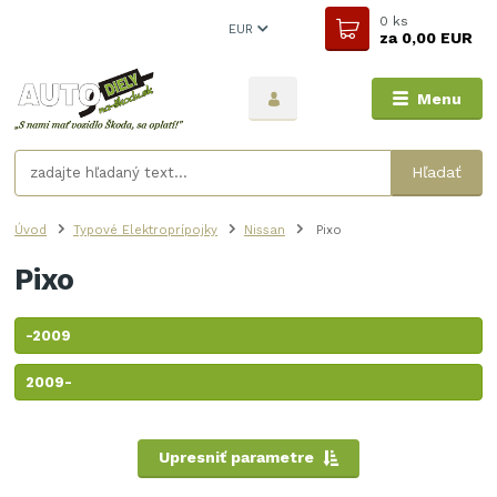
0
ks
EUR
za
0,00 EUR
Menu
Hľadať
Úvod
Typové Elektroprípojky
Nissan
Pixo
Pixo
-2009
2009-
Upresniť parametre